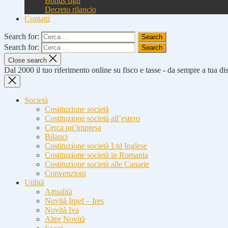
Bonus figli
Decreto rilancio
Contatti
Search for:
Search for:
Close search
Dal 2000 il tuo riferimento online su fisco e tasse - da sempre a tua d
Società
Costituzione società
Costituzione società all’estero
Cerca un’impresa
Bilanci
Costituzione società Ltd Inglese
Costituzione società in Romania
Costituzione società alle Canarie
Convenzioni
Utilità
Attualità
Novità Irpef – Ires
Novità Iva
Altre Novità