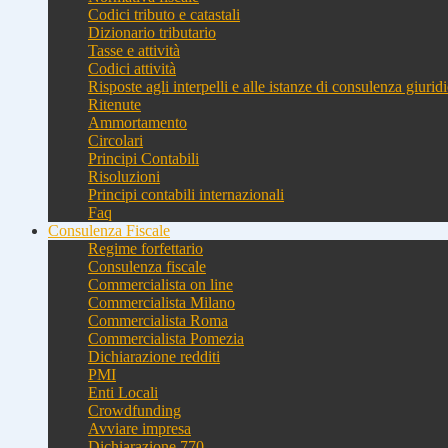
Codici tributo e catastali
Dizionario tributario
Tasse e attività
Codici attività
Risposte agli interpelli e alle istanze di consulenza giurid
Ritenute
Ammortamento
Circolari
Principi Contabili
Risoluzioni
Principi contabili internazionali
Faq
Consulenza Fiscale
Regime forfettario
Consulenza fiscale
Commercialista on line
Commercialista Milano
Commercialista Roma
Commercialista Pomezia
Dichiarazione redditi
PMI
Enti Locali
Crowdfunding
Avviare impresa
Dichiarazione 770