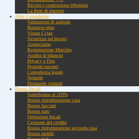
Ricorsi e contenzioso tributario
La Rete di imprese
Altre Consulenze
Valutazioni di aziende
Business plan
Visura Cciaa
Sicurezza sul lavoro
Anatocismo
Registrazione Marchio
Analisi di bilancio
Privacy e Dps
Progetti europei
Consulenza legale
Notarile
Domande comuni
Bonus fiscali
Superbonus al 110%
Bonus ristrutturazione casa
Bonus facciate
Bonus auto
Detrazioni fiscali
Cessione del credito
Bonus ristrutturazione seconda casa
Bonus mobili