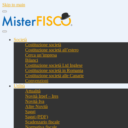
Skip to main
Società
Costituzione società
Costituzione società all’estero
Cerca un’impresa
Bilanci
Costituzione società Ltd Inglese
Costituzione società in Romania
Costituzione società alle Canarie
Convenzioni
Utilità
Attualità
Novità Irpef – Ires
Novità Iva
Altre Novità
Saggi
Saggi (PDF)
Scadenzario fiscale
Normativa fiscale