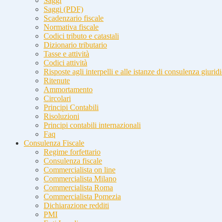
Saggi
Saggi (PDF)
Scadenzario fiscale
Normativa fiscale
Codici tributo e catastali
Dizionario tributario
Tasse e attività
Codici attività
Risposte agli interpelli e alle istanze di consulenza giurid
Ritenute
Ammortamento
Circolari
Principi Contabili
Risoluzioni
Principi contabili internazionali
Faq
Consulenza Fiscale
Regime forfettario
Consulenza fiscale
Commercialista on line
Commercialista Milano
Commercialista Roma
Commercialista Pomezia
Dichiarazione redditi
PMI