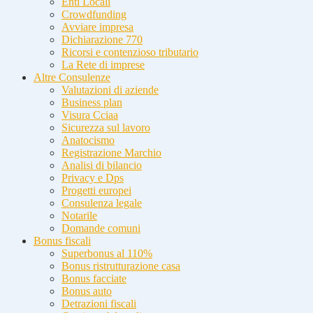
Enti Locali
Crowdfunding
Avviare impresa
Dichiarazione 770
Ricorsi e contenzioso tributario
La Rete di imprese
Altre Consulenze
Valutazioni di aziende
Business plan
Visura Cciaa
Sicurezza sul lavoro
Anatocismo
Registrazione Marchio
Analisi di bilancio
Privacy e Dps
Progetti europei
Consulenza legale
Notarile
Domande comuni
Bonus fiscali
Superbonus al 110%
Bonus ristrutturazione casa
Bonus facciate
Bonus auto
Detrazioni fiscali