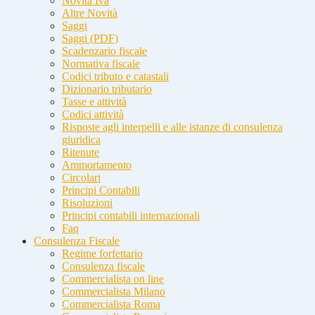
Novità Iva
Altre Novità
Saggi
Saggi (PDF)
Scadenzario fiscale
Normativa fiscale
Codici tributo e catastali
Dizionario tributario
Tasse e attività
Codici attività
Risposte agli interpelli e alle istanze di consulenza
giuridica
Ritenute
Ammortamento
Circolari
Principi Contabili
Risoluzioni
Principi contabili internazionali
Faq
Consulenza Fiscale
Regime forfettario
Consulenza fiscale
Commercialista on line
Commercialista Milano
Commercialista Roma