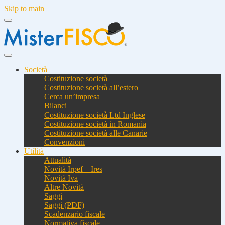
Skip to main
Società
Costituzione società
Costituzione società all’estero
Cerca un’impresa
Bilanci
Costituzione società Ltd Inglese
Costituzione società in Romania
Costituzione società alle Canarie
Convenzioni
Utilità
Attualità
Novità Irpef – Ires
Novità Iva
Altre Novità
Saggi
Saggi (PDF)
Scadenzario fiscale
Normativa fiscale