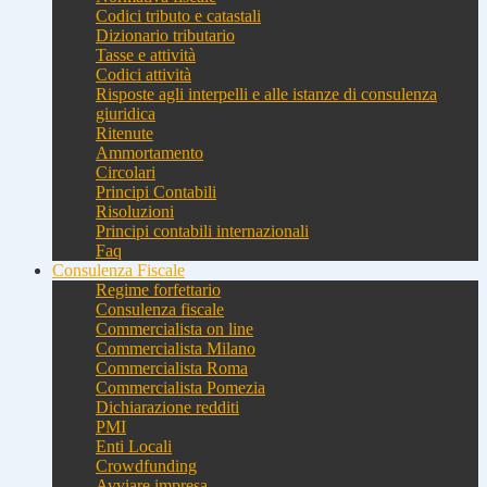
Codici tributo e catastali
Dizionario tributario
Tasse e attività
Codici attività
Risposte agli interpelli e alle istanze di consulenza
giuridica
Ritenute
Ammortamento
Circolari
Principi Contabili
Risoluzioni
Principi contabili internazionali
Faq
Consulenza Fiscale
Regime forfettario
Consulenza fiscale
Commercialista on line
Commercialista Milano
Commercialista Roma
Commercialista Pomezia
Dichiarazione redditi
PMI
Enti Locali
Crowdfunding
Avviare impresa