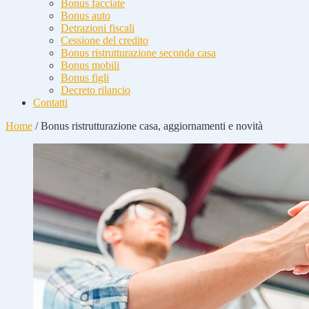
Bonus facciate
Bonus auto
Detrazioni fiscali
Cessione del credito
Bonus ristrutturazione seconda casa
Bonus mobili
Bonus figli
Decreto rilancio
Contatti
Home
/
Bonus ristrutturazione casa, aggiornamenti e novità