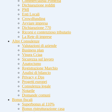
Commercialista Pomezia
Dichiarazione redditi
PMI
Enti Locali
Crowdfunding
Avviare impresa
Dichiarazione 770
Ricorsi e contenzioso tributario
La Rete di imprese
Altre Consulenze
Valutazioni di aziende
Business plan
Visura Cciaa
Sicurezza sul lavoro
Anatocismo
Registrazione Marchio
Analisi di bilancio
Privacy e Dps
Progetti europei
Consulenza legale
Notarile
Domande comuni
Bonus fiscali
Superbonus al 110%
Bonus ristrutturazione casa