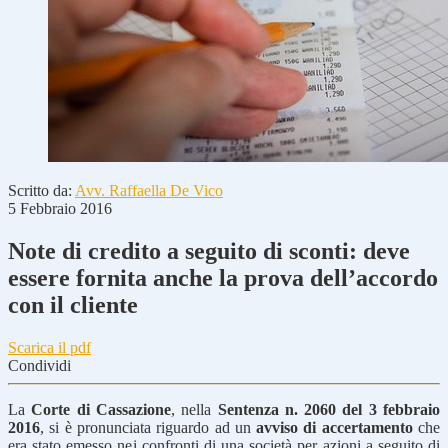
Scritto da:
Avv. Raffaella De Vico
5 Febbraio 2016
Note di credito a seguito di sconti: deve
essere fornita anche la prova dell’accordo
con il cliente
Scarica il pdf
Condividi
La
Corte di Cassazione
, nella
Sentenza n. 2060 del 3 febbraio
2016
, si è pronunciata riguardo ad un
avviso di accertamento
che
era stato emesso nei confronti di una società per azioni a seguito di