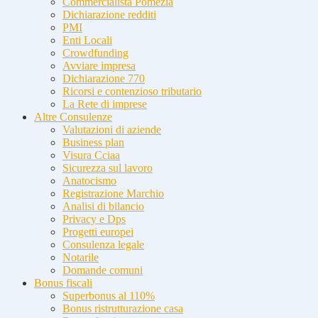
Commercialista Pomezia
Dichiarazione redditi
PMI
Enti Locali
Crowdfunding
Avviare impresa
Dichiarazione 770
Ricorsi e contenzioso tributario
La Rete di imprese
Altre Consulenze
Valutazioni di aziende
Business plan
Visura Cciaa
Sicurezza sul lavoro
Anatocismo
Registrazione Marchio
Analisi di bilancio
Privacy e Dps
Progetti europei
Consulenza legale
Notarile
Domande comuni
Bonus fiscali
Superbonus al 110%
Bonus ristrutturazione casa