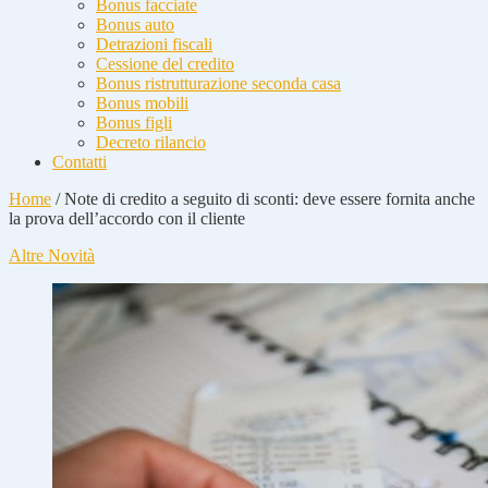
Bonus facciate
Bonus auto
Detrazioni fiscali
Cessione del credito
Bonus ristrutturazione seconda casa
Bonus mobili
Bonus figli
Decreto rilancio
Contatti
Home
/
Note di credito a seguito di sconti: deve essere fornita anche
la prova dell’accordo con il cliente
Altre Novità