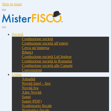
Skip to main
Società
Costituzione società
Costituzione società all’estero
Cerca un’impresa
Bilanci
Costituzione società Ltd Inglese
Costituzione società in Romania
Costituzione società alle Canarie
Convenzioni
Utilità
Attualità
Novità Irpef – Ires
Novità Iva
Altre Novità
Saggi
Saggi (PDF)
Scadenzario fiscale
Normativa fiscale