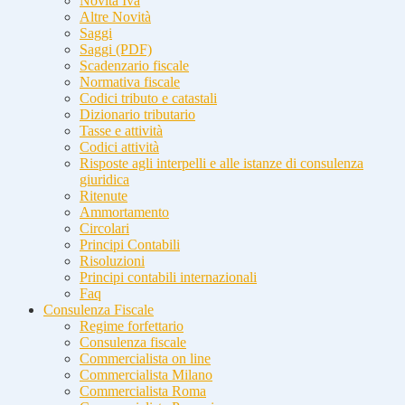
Novità Iva
Altre Novità
Saggi
Saggi (PDF)
Scadenzario fiscale
Normativa fiscale
Codici tributo e catastali
Dizionario tributario
Tasse e attività
Codici attività
Risposte agli interpelli e alle istanze di consulenza
giuridica
Ritenute
Ammortamento
Circolari
Principi Contabili
Risoluzioni
Principi contabili internazionali
Faq
Consulenza Fiscale
Regime forfettario
Consulenza fiscale
Commercialista on line
Commercialista Milano
Commercialista Roma