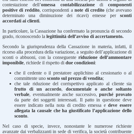
contestazione dell’
omessa contabilizzazione
di
componenti
positive di reddito
, corrispondenti a
note di credito
(che avevano
determinato una diminuzione dei ricavi) emesse per
sconti
accordati ai clienti
.
In particolare, la Cassazione ha confermato la pronuncia di secondo
grado, riconoscendo la
legittimità dell’avviso di accertamento.
Secondo la giurisprudenza della Cassazione in materia, infatti, il
ricorso alla procedura della variazione, a seguito dell’applicazione di
sconti o abbuoni, con la conseguente
riduzione dell’ammontare
imponibile
, richiede il rispetto di
due condizioni
:
che il cedente o il prestatore applichino al cessionario o al
committente uno
sconto sul prezzo di vendita
;
che tale riduzione del corrispettivo applicato al cliente sia
frutto di un accordo
,
documentale o anche soltanto
verbale
, eventualmente anche successivo,
purché provato
da parte dei soggetti interessati. Il patto in questione deve
essere indicato nella nota di credito emessa e
deve essere
allegata la causale che ha giustificato l’applicazione dello
sconto
.
Nel caso di specie, invece, nonostante le numerose richieste
avanzate dai verbalizzanti in sede di verifica, la società contribuente