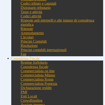
Codici tributo e catastali
Dizionario tributario
Tasse e attività
Codici attività
Risposte agli interpelli e alle istanze di consulenza
giuridica
Ritenute
Ammortamento
Circolari
Principi Contabili
Risoluzioni
Principi contabili internazionali
Faq
Consulenza Fiscale
Regime forfettario
Consulenza fiscale
Commercialista on line
Commercialista Milano
Commercialista Roma
Commercialista Pomezia
Dichiarazione redditi
PMI
Enti Locali
Crowdfunding
Avviare impresa