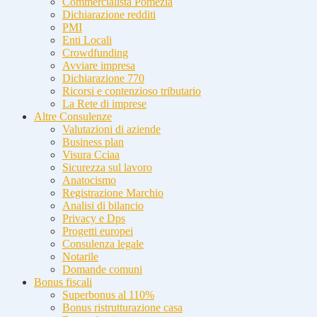
Commercialista Pomezia
Dichiarazione redditi
PMI
Enti Locali
Crowdfunding
Avviare impresa
Dichiarazione 770
Ricorsi e contenzioso tributario
La Rete di imprese
Altre Consulenze
Valutazioni di aziende
Business plan
Visura Cciaa
Sicurezza sul lavoro
Anatocismo
Registrazione Marchio
Analisi di bilancio
Privacy e Dps
Progetti europei
Consulenza legale
Notarile
Domande comuni
Bonus fiscali
Superbonus al 110%
Bonus ristrutturazione casa