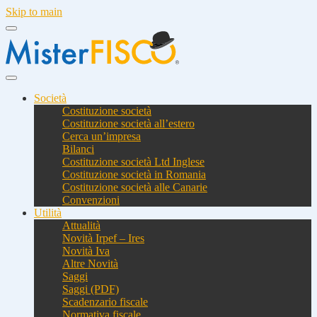
Skip to main
Società
Costituzione società
Costituzione società all’estero
Cerca un’impresa
Bilanci
Costituzione società Ltd Inglese
Costituzione società in Romania
Costituzione società alle Canarie
Convenzioni
Utilità
Attualità
Novità Irpef – Ires
Novità Iva
Altre Novità
Saggi
Saggi (PDF)
Scadenzario fiscale
Normativa fiscale