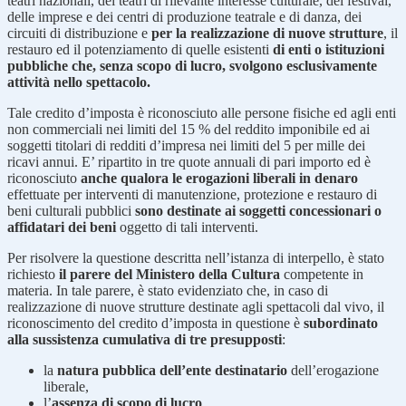
teatri nazionali, dei teatri di rilevante interesse culturale, dei festival,
delle imprese e dei centri di produzione teatrale e di danza, dei
circuiti di distribuzione e
per la realizzazione di nuove strutture
, il
restauro ed il potenziamento di quelle esistenti
di enti o istituzioni
pubbliche che, senza scopo di lucro, svolgono esclusivamente
attività nello spettacolo.
Tale credito d’imposta è riconosciuto alle persone fisiche ed agli enti
non commerciali nei limiti del 15 % del reddito imponibile ed ai
soggetti titolari di redditi d’impresa nei limiti del 5 per mille dei
ricavi annui. E’ ripartito in tre quote annuali di pari importo ed è
riconosciuto
anche qualora le erogazioni liberali in denaro
effettuate per interventi di manutenzione, protezione e restauro di
beni culturali pubblici
sono destinate ai soggetti concessionari o
affidatari dei beni
oggetto di tali interventi.
Per risolvere la questione descritta nell’istanza di interpello, è stato
richiesto
il parere del Ministero della Cultura
competente in
materia. In tale parere, è stato evidenziato che, in caso di
realizzazione di nuove strutture destinate agli spettacoli dal vivo, il
riconoscimento del credito d’imposta in questione è
subordinato
alla sussistenza cumulativa di tre presupposti
:
la
natura pubblica dell’ente destinatario
dell’erogazione
liberale,
l’
assenza di scopo di lucro
,