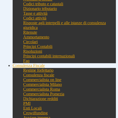
Codici tributo e catastali
Dizionario tributario
Tasse e attività
Codici attività
Risposte agli interpelli e alle istanze di consulenza
giuridica
Ritenute
Ammortamento
Circolari
Principi Contabili
Risoluzioni
Principi contabili internazionali
Faq
Consulenza Fiscale
Regime forfettario
Consulenza fiscale
Commercialista on line
Commercialista Milano
Commercialista Roma
Commercialista Pomezia
Dichiarazione redditi
PMI
Enti Locali
Crowdfunding
Avviare impresa