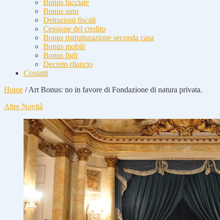
Bonus facciate
Bonus auto
Detrazioni fiscali
Cessione del credito
Bonus ristrutturazione seconda casa
Bonus mobili
Bonus figli
Decreto rilancio
Contatti
Home
/
Art Bonus: no in favore di Fondazione di natura privata.
Altre Novità