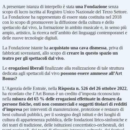
A presentare istanza di interpello è stata
una Fondazione
senza
scopo di lucro iscritta al Registro Unico Nazionale del Terzo Settore.
La Fondazione ha rappresentato di essere stata costituita nel 2018
con lo scopo di promuovere la diffusione della cultura e dello
spettacolo dal vivo, la formazione in ambito musicale e, in senso più
ampio, artistico, la ricerca nell’ambito dei linguaggi contemporanei e
delle nuove tecnologie digitali.
La Fondazione istante ha
acquistato una cava dismessa
, priva di
fabbricati sovrastanti, allo scopo di
creare in questo spazio un
teatro per gli spettacoli dal vivo
.
Le
erogazioni liberali
finalizzate alla realizzazione di tale struttura
dedicata agli spettacoli dal vivo
possono essere ammesse all’Art
Bonus?
L’Agenzia delle Entrate, nella
Risposta n. 526 del 26 ottobre 2022
,
ha ricordato che l’Art Bonus è un credito d’imposta riconosciuto
nella
misura del 65 % delle erogazioni effettuate in denaro da
persone fisiche, enti non commerciali e soggetti titolari di redditi
d’impresa
per interventi di manutenzione, protezione e restauro di
beni culturali pubblici, per il sostegno degli istituti e dei luoghi di
cultura di appartenenza pubblica, delle fondazioni lirico-sinfoniche e
dei teatri di tradizione, delle istituzioni concertistico-orchestrali, dei