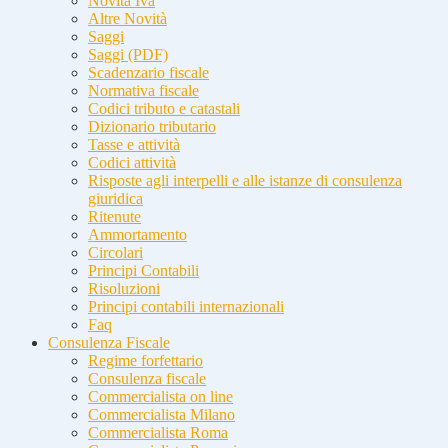
Novità Iva
Altre Novità
Saggi
Saggi (PDF)
Scadenzario fiscale
Normativa fiscale
Codici tributo e catastali
Dizionario tributario
Tasse e attività
Codici attività
Risposte agli interpelli e alle istanze di consulenza
giuridica
Ritenute
Ammortamento
Circolari
Principi Contabili
Risoluzioni
Principi contabili internazionali
Faq
Consulenza Fiscale
Regime forfettario
Consulenza fiscale
Commercialista on line
Commercialista Milano
Commercialista Roma