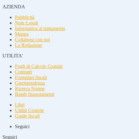
AZIENDA
Pubblicità
Note Legali
Informativa al trattamento
Mappa
Collabora con noi
La Redazione
UTILITA'
Fogli di Calcolo Gratuiti
Contratti
Formulari fiscali
Giurisprudenza
Ricerca Norme
Bandi finanziamenti
Libri
Utilità Gratuite
Guide fiscali
Seguici
Seguici