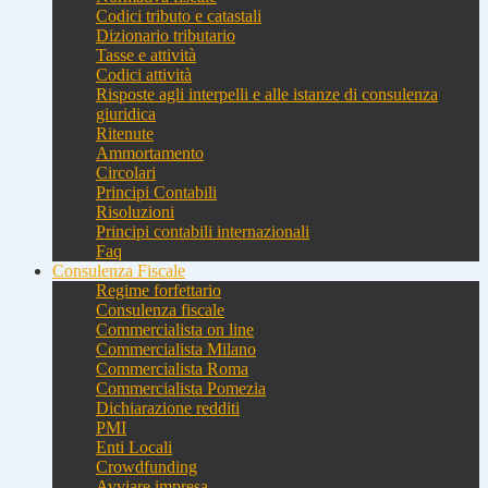
Codici tributo e catastali
Dizionario tributario
Tasse e attività
Codici attività
Risposte agli interpelli e alle istanze di consulenza
giuridica
Ritenute
Ammortamento
Circolari
Principi Contabili
Risoluzioni
Principi contabili internazionali
Faq
Consulenza Fiscale
Regime forfettario
Consulenza fiscale
Commercialista on line
Commercialista Milano
Commercialista Roma
Commercialista Pomezia
Dichiarazione redditi
PMI
Enti Locali
Crowdfunding
Avviare impresa