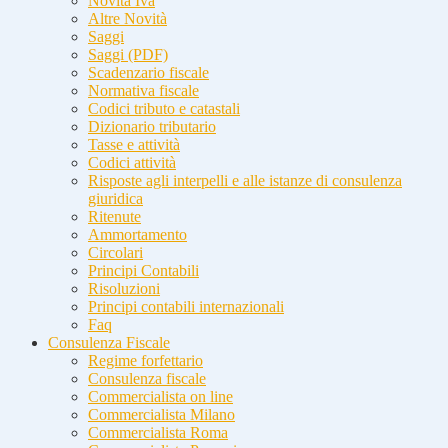
Novità Iva
Altre Novità
Saggi
Saggi (PDF)
Scadenzario fiscale
Normativa fiscale
Codici tributo e catastali
Dizionario tributario
Tasse e attività
Codici attività
Risposte agli interpelli e alle istanze di consulenza
giuridica
Ritenute
Ammortamento
Circolari
Principi Contabili
Risoluzioni
Principi contabili internazionali
Faq
Consulenza Fiscale
Regime forfettario
Consulenza fiscale
Commercialista on line
Commercialista Milano
Commercialista Roma