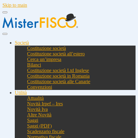
Skip to main
Società
Costituzione società
Costituzione società all’estero
Cerca un’impresa
Bilanci
Costituzione società Ltd Inglese
Costituzione società in Romania
Costituzione società alle Canarie
Convenzioni
Utilità
Attualità
Novità Irpef – Ires
Novità Iva
Altre Novità
Saggi
Saggi (PDF)
Scadenzario fiscale
Normativa fiscale