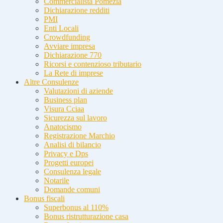
Commercialista Pomezia
Dichiarazione redditi
PMI
Enti Locali
Crowdfunding
Avviare impresa
Dichiarazione 770
Ricorsi e contenzioso tributario
La Rete di imprese
Altre Consulenze
Valutazioni di aziende
Business plan
Visura Cciaa
Sicurezza sul lavoro
Anatocismo
Registrazione Marchio
Analisi di bilancio
Privacy e Dps
Progetti europei
Consulenza legale
Notarile
Domande comuni
Bonus fiscali
Superbonus al 110%
Bonus ristrutturazione casa