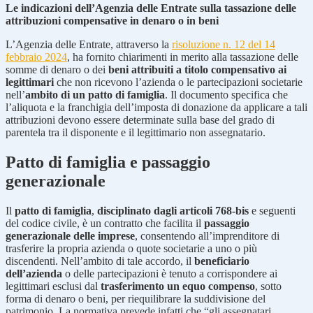
Le indicazioni dell’Agenzia delle Entrate sulla tassazione delle
attribuzioni compensative in denaro o in beni
L’Agenzia delle Entrate, attraverso la
risoluzione n. 12 del 14
febbraio 2024
, ha fornito chiarimenti in merito alla tassazione delle
somme di denaro o dei
beni attribuiti a titolo compensativo ai
legittimari
che non ricevono l’azienda o le partecipazioni societarie
nell’
ambito di un patto di famiglia
. Il documento specifica che
l’aliquota e la franchigia dell’imposta di donazione da applicare a tali
attribuzioni devono essere determinate sulla base del grado di
parentela tra il disponente e il legittimario non assegnatario.
Patto di famiglia e passaggio
generazionale
Il
patto di famiglia
,
disciplinato dagli articoli 768-bis
e seguenti
del codice civile, è un contratto che facilita il
passaggio
generazionale delle imprese
, consentendo all’imprenditore di
trasferire la propria azienda o quote societarie a uno o più
discendenti. Nell’ambito di tale accordo, il
beneficiario
dell’azienda
o delle partecipazioni è tenuto a corrispondere ai
legittimari esclusi dal
trasferimento un equo compenso
, sotto
forma di denaro o beni, per riequilibrare la suddivisione del
patrimonio. La normativa prevede infatti che “gli assegnatari