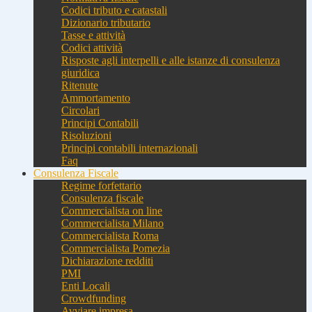
Codici tributo e catastali
Dizionario tributario
Tasse e attività
Codici attività
Risposte agli interpelli e alle istanze di consulenza
giuridica
Ritenute
Ammortamento
Circolari
Principi Contabili
Risoluzioni
Principi contabili internazionali
Faq
Consulenza Fiscale
Regime forfettario
Consulenza fiscale
Commercialista on line
Commercialista Milano
Commercialista Roma
Commercialista Pomezia
Dichiarazione redditi
PMI
Enti Locali
Crowdfunding
Avviare impresa