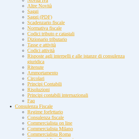
Novità Iva
Altre Novità
Saggi
Saggi (PDF)
Scadenzario fiscale
Normativa fiscale
Codici tributo e catastali
Dizionario tributario
Tasse e attività
Codici attività
Risposte agli interpelli e alle istanze di consulenza
giuridica
Ritenute
Ammortamento
Circolari
Principi Contabili
Risoluzioni
Principi contabili internazionali
Faq
Consulenza Fiscale
Regime forfettario
Consulenza fiscale
Commercialista on line
Commercialista Milano
Commercialista Roma