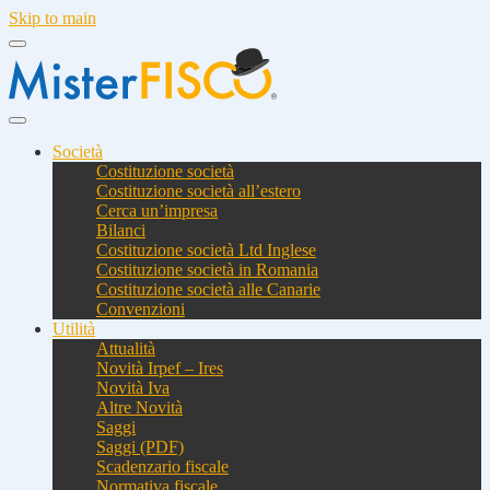
Skip to main
Società
Costituzione società
Costituzione società all’estero
Cerca un’impresa
Bilanci
Costituzione società Ltd Inglese
Costituzione società in Romania
Costituzione società alle Canarie
Convenzioni
Utilità
Attualità
Novità Irpef – Ires
Novità Iva
Altre Novità
Saggi
Saggi (PDF)
Scadenzario fiscale
Normativa fiscale