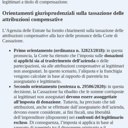
legittimari a titolo di compensazione.
Orientamenti giurisprudenziali sulla tassazione delle
attribuzioni compensative
L’Agenzia delle Entrate ha fornito chiarimenti sulla tassazione delle
attribuzioni compensative alla luce delle pronunce della Corte di
Cassazione.
Primo orientamento (ordinanza n. 32823/2018):
in questa
pronuncia, la Corte ha ritenuto che l’imposta sulle
donazioni
si applichi sia al trasferimento dell’azienda
o delle
partecipazioni, sia alle attribuzioni compensative ai legittimari
non assegnatari. In questo scenario, l’aliquota e la franchigia
vengono calcolate in base al rapporto di parentela tra
assegnatario e legittimario.
Secondo orientamento (sentenza n. 29506/2020):
in questa
decisione, la Cassazione ha ribadito che le somme corrisposte
ai legittimari non assegnatari
devono essere assoggettate
all’imposta di donazione
. Tuttavia, ha precisato che tali
attribuzioni, anche se effettuate dall’assegnatario dell’azienda,
devono essere considerate, ai fini fiscali, una liberalità
dell’imprenditore (disponente) nei
confronti del legittimario
escluso
. Di conseguenza, l’imposta si applica in base al
rapporto di parentela tra il disponente originario e il