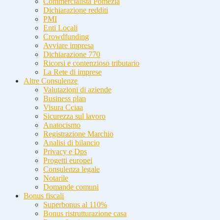
Commercialista Pomezia
Dichiarazione redditi
PMI
Enti Locali
Crowdfunding
Avviare impresa
Dichiarazione 770
Ricorsi e contenzioso tributario
La Rete di imprese
Altre Consulenze
Valutazioni di aziende
Business plan
Visura Cciaa
Sicurezza sul lavoro
Anatocismo
Registrazione Marchio
Analisi di bilancio
Privacy e Dps
Progetti europei
Consulenza legale
Notarile
Domande comuni
Bonus fiscali
Superbonus al 110%
Bonus ristrutturazione casa