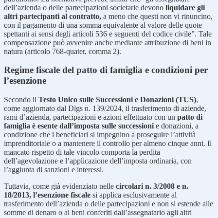
dell’azienda o delle partecipazioni societarie devono
liquidare gli
altri partecipanti al contratto,
a meno che questi non vi rinuncino,
con il pagamento di una somma equivalente al valore delle quote
spettanti ai sensi degli articoli 536 e seguenti del codice civile”. Tale
compensazione può avvenire anche mediante attribuzione di beni in
natura (articolo 768-quater, comma 2).
Regime fiscale del patto di famiglia e condizioni per
l’esenzione
Secondo il
Testo Unico sulle Successioni e Donazioni (TUS)
,
come aggiornato dal Dlgs n. 139/2024, il trasferimento di aziende,
rami d’azienda, partecipazioni e azioni effettuato con un
patto di
famiglia è esente dall’imposta sulle successioni
e donazioni, a
condizione che i beneficiari si impegnino a proseguire l’attività
imprenditoriale o a mantenere il controllo per almeno cinque anni. Il
mancato rispetto di tale vincolo comporta la perdita
dell’agevolazione e l’applicazione dell’imposta ordinaria, con
l’aggiunta di sanzioni e interessi.
Tuttavia, come già evidenziato nelle
circolari n. 3/2008 e n.
18/2013, l’esenzione fiscale
si applica esclusivamente al
trasferimento dell’azienda o delle partecipazioni e non si estende alle
somme di denaro o ai beni conferiti dall’assegnatario agli altri