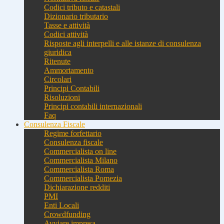
Codici tributo e catastali
Dizionario tributario
Tasse e attività
Codici attività
Risposte agli interpelli e alle istanze di consulenza
giuridica
Ritenute
Ammortamento
Circolari
Principi Contabili
Risoluzioni
Principi contabili internazionali
Faq
Consulenza Fiscale
Regime forfettario
Consulenza fiscale
Commercialista on line
Commercialista Milano
Commercialista Roma
Commercialista Pomezia
Dichiarazione redditi
PMI
Enti Locali
Crowdfunding
Avviare impresa