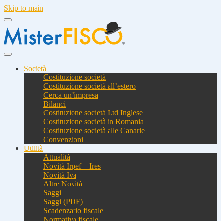
Skip to main
Società
Costituzione società
Costituzione società all’estero
Cerca un’impresa
Bilanci
Costituzione società Ltd Inglese
Costituzione società in Romania
Costituzione società alle Canarie
Convenzioni
Utilità
Attualità
Novità Irpef – Ires
Novità Iva
Altre Novità
Saggi
Saggi (PDF)
Scadenzario fiscale
Normativa fiscale