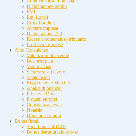
Commercialista Pomezia
Dichiarazione redditi
PMI
Enti Locali
Crowdfunding
Avviare impresa
Dichiarazione 770
Ricorsi e contenzioso tributario
La Rete di imprese
Altre Consulenze
Valutazioni di aziende
Business plan
Visura Cciaa
Sicurezza sul lavoro
Anatocismo
Registrazione Marchio
Analisi di bilancio
Privacy e Dps
Progetti europei
Consulenza legale
Notarile
Domande comuni
Bonus fiscali
Superbonus al 110%
Bonus ristrutturazione casa