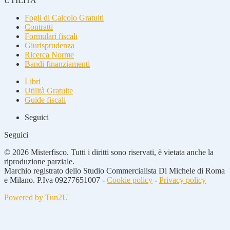
UTILITA'
Fogli di Calcolo Gratuiti
Contratti
Formulari fiscali
Giurisprudenza
Ricerca Norme
Bandi finanziamenti
Libri
Utilità Gratuite
Guide fiscali
Seguici
Seguici
© 2026 Misterfisco. Tutti i diritti sono riservati, è vietata anche la
riproduzione parziale.
Marchio registrato dello Studio Commercialista Di Michele di Roma
e Milano. P.Iva 09277651007 -
Cookie policy
-
Privacy policy
Powered by Tun2U