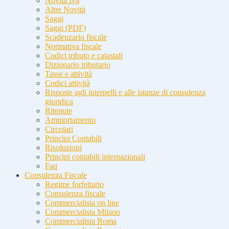
Novità Iva
Altre Novità
Saggi
Saggi (PDF)
Scadenzario fiscale
Normativa fiscale
Codici tributo e catastali
Dizionario tributario
Tasse e attività
Codici attività
Risposte agli interpelli e alle istanze di consulenza
giuridica
Ritenute
Ammortamento
Circolari
Principi Contabili
Risoluzioni
Principi contabili internazionali
Faq
Consulenza Fiscale
Regime forfettario
Consulenza fiscale
Commercialista on line
Commercialista Milano
Commercialista Roma