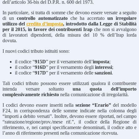
dell’articolo 36-bis del D.P.R. n. 600 del 1973.
In particolare, si tratta di somme che devono essere versate a seguito
di un
controllo automatizzato
che ha accertato
un irregolare
utilizzo del
credito d’imposta
, introdotto dalla Legge di Stabilità
per il 2015, in favore dei contribuenti Irap
che non si avvalgono
di lavoratori dipendenti, della misura del 10 % dell’Irap lorda
dovuta.
I nuovi codici tributo istituiti sono:
il codice “
915D
” per il versamento dell’
imposta
;
il codice “
916D
” per il versamento degli
interessi
;
il codice “
917D
” per il versamento delle
sanzioni
.
Tali codici tributo possono essere utilizzati qualora il contribuente
intenda versare soltanto
una quota dell’importo
complessivamente richiesto
nella comunicazione di irregolarità.
I codici devono essere inseriti nella
sezione “Erario”
del modello
F24, in corrispondenza delle somme indicate nella colonna degli
“importi a debito versati”. Inoltre, devono essere riportati, nel campo
“rateazione/regione/prov./mese rif.”, il codice della Regione di
riferimento, e, nei campi specificamente denominati, il codice atto e
l’anno di riferimento presenti nella comunicazione ricevuta.