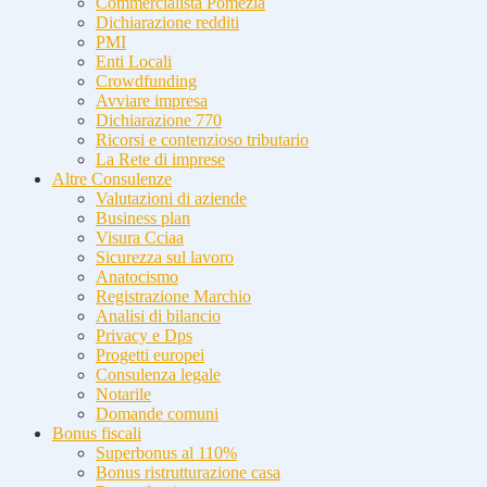
Commercialista Pomezia
Dichiarazione redditi
PMI
Enti Locali
Crowdfunding
Avviare impresa
Dichiarazione 770
Ricorsi e contenzioso tributario
La Rete di imprese
Altre Consulenze
Valutazioni di aziende
Business plan
Visura Cciaa
Sicurezza sul lavoro
Anatocismo
Registrazione Marchio
Analisi di bilancio
Privacy e Dps
Progetti europei
Consulenza legale
Notarile
Domande comuni
Bonus fiscali
Superbonus al 110%
Bonus ristrutturazione casa