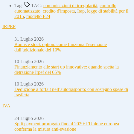
Tags
TAG:
comunicazioni di irregolarità
,
controllo
automatizzato
,
credito d'imposta
,
Irap
,
legge di stabilità per il
2015
,
modello F24
IRPEF
31 Luglio 2026
Bonus e stock option: come funziona l’esenzione
dall’addizionale del 10%
10 Luglio 2026
Finanziamento alle start up innovative: quando spetta la
detrazione Irpef del 65%
10 Luglio 2026
Deduzione a forfait nell’autotrasporto: con sostegno spese di
trasferta
IVA
24 Luglio 2026
Split payment prorogato fino al 2029: l’Unione europea
conferma la misura anti-evasione