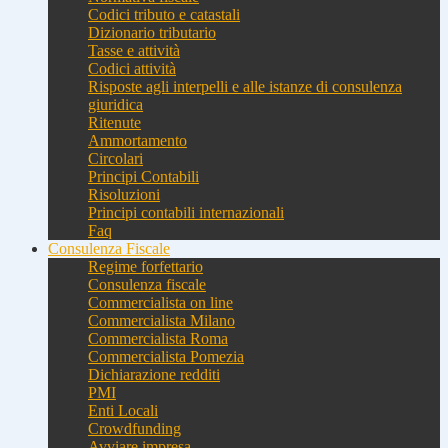
Codici tributo e catastali
Dizionario tributario
Tasse e attività
Codici attività
Risposte agli interpelli e alle istanze di consulenza
giuridica
Ritenute
Ammortamento
Circolari
Principi Contabili
Risoluzioni
Principi contabili internazionali
Faq
Consulenza Fiscale
Regime forfettario
Consulenza fiscale
Commercialista on line
Commercialista Milano
Commercialista Roma
Commercialista Pomezia
Dichiarazione redditi
PMI
Enti Locali
Crowdfunding
Avviare impresa