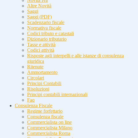
Novità Iva
Altre Novità
Saggi
Saggi (PDF)
Scadenzario fiscale
Normativa fiscale
Codici tributo e catastali
Dizionario tributario
Tasse e attività
Codici attività
Risposte agli interpelli e alle istanze di consulenza
giuridica
Ritenute
Ammortamento
Circolari
Principi Contabili
Risoluzioni
Principi contabili internazionali
Faq
Consulenza Fiscale
Regime forfettario
Consulenza fiscale
Commercialista on line
Commercialista Milano
Commercialista Roma