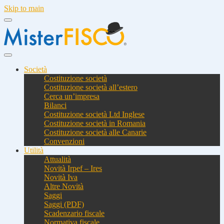
Skip to main
Società
Costituzione società
Costituzione società all’estero
Cerca un’impresa
Bilanci
Costituzione società Ltd Inglese
Costituzione società in Romania
Costituzione società alle Canarie
Convenzioni
Utilità
Attualità
Novità Irpef – Ires
Novità Iva
Altre Novità
Saggi
Saggi (PDF)
Scadenzario fiscale
Normativa fiscale