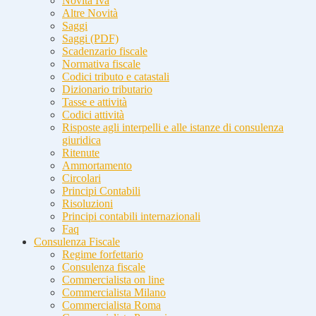
Novità Iva
Altre Novità
Saggi
Saggi (PDF)
Scadenzario fiscale
Normativa fiscale
Codici tributo e catastali
Dizionario tributario
Tasse e attività
Codici attività
Risposte agli interpelli e alle istanze di consulenza
giuridica
Ritenute
Ammortamento
Circolari
Principi Contabili
Risoluzioni
Principi contabili internazionali
Faq
Consulenza Fiscale
Regime forfettario
Consulenza fiscale
Commercialista on line
Commercialista Milano
Commercialista Roma