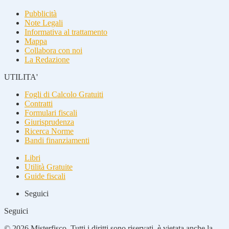
Pubblicità
Note Legali
Informativa al trattamento
Mappa
Collabora con noi
La Redazione
UTILITA'
Fogli di Calcolo Gratuiti
Contratti
Formulari fiscali
Giurisprudenza
Ricerca Norme
Bandi finanziamenti
Libri
Utilità Gratuite
Guide fiscali
Seguici
Seguici
© 2026 Misterfisco. Tutti i diritti sono riservati, è vietata anche la