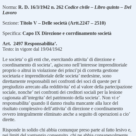
Norma:
R. D. 16/3/1942 n. 262
Codice civile – Libro quinto – Del
Lavoro
Sezione:
Titolo V – Delle società (Artt.2247 – 2510)
Specifica:
Capo IX Direzione e corrdinamento società
Art. 2497 Responsabilita’.
Testo: in vigore dal 19/04/1942
Le societa’ o gli enti che, esercitando attivita’ di direzione e
coordinamento di societa’, agiscono nell’interesse imprenditoriale
proprio o altrui in violazione dei princi’pi di corretta gestione
societaria e imprenditoriale delle societa’ medesime, sono
direttamente responsabili nei confronti dei soci di queste per il
pregiudizio arrecato alla redditivita’ ed al valore della partecipazione
sociale, nonche’ nei confronti dei creditori sociali per la lesione
cagionata all’integrita’ del patrimonio della societa’. Non vi e’
responsabilita’ quando il danno risulta mancante alla luce del
risultato complessivo dell’attivita’ di direzione e coordinamento
ovvero integralmente eliminato anche a seguito di operazioni a cio’
dirette.
Risponde in solido chi abbia comunque preso parte al fatto lesivo e,
nei limiti del vantaggio conseguito, chi ne abbia consapevolmente