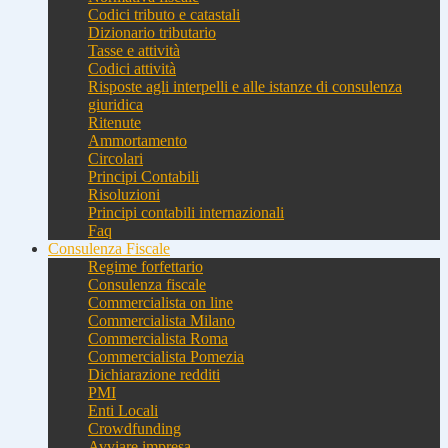
Codici tributo e catastali
Dizionario tributario
Tasse e attività
Codici attività
Risposte agli interpelli e alle istanze di consulenza
giuridica
Ritenute
Ammortamento
Circolari
Principi Contabili
Risoluzioni
Principi contabili internazionali
Faq
Consulenza Fiscale
Regime forfettario
Consulenza fiscale
Commercialista on line
Commercialista Milano
Commercialista Roma
Commercialista Pomezia
Dichiarazione redditi
PMI
Enti Locali
Crowdfunding
Avviare impresa