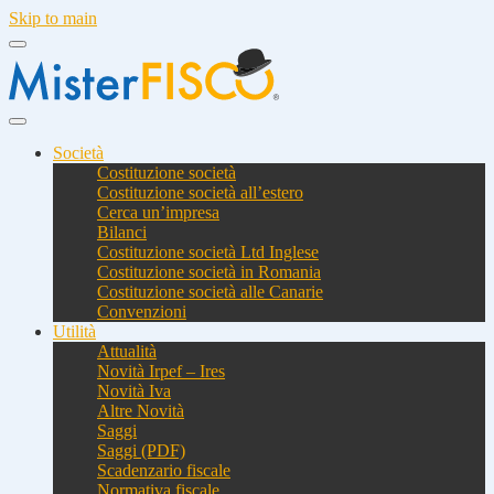
Skip to main
Società
Costituzione società
Costituzione società all’estero
Cerca un’impresa
Bilanci
Costituzione società Ltd Inglese
Costituzione società in Romania
Costituzione società alle Canarie
Convenzioni
Utilità
Attualità
Novità Irpef – Ires
Novità Iva
Altre Novità
Saggi
Saggi (PDF)
Scadenzario fiscale
Normativa fiscale