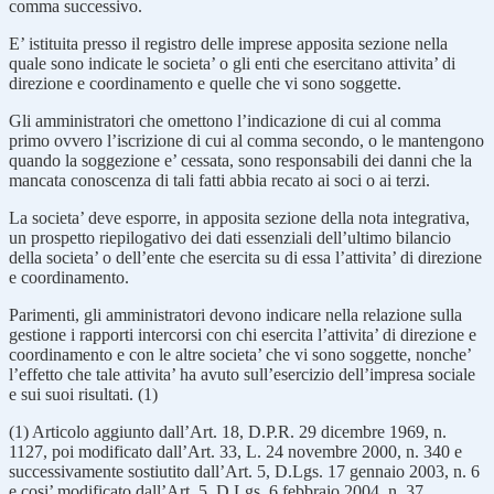
comma successivo.
E’ istituita presso il registro delle imprese apposita sezione nella
quale sono indicate le societa’ o gli enti che esercitano attivita’ di
direzione e coordinamento e quelle che vi sono soggette.
Gli amministratori che omettono l’indicazione di cui al comma
primo ovvero l’iscrizione di cui al comma secondo, o le mantengono
quando la soggezione e’ cessata, sono responsabili dei danni che la
mancata conoscenza di tali fatti abbia recato ai soci o ai terzi.
La societa’ deve esporre, in apposita sezione della nota integrativa,
un prospetto riepilogativo dei dati essenziali dell’ultimo bilancio
della societa’ o dell’ente che esercita su di essa l’attivita’ di direzione
e coordinamento.
Parimenti, gli amministratori devono indicare nella relazione sulla
gestione i rapporti intercorsi con chi esercita l’attivita’ di direzione e
coordinamento e con le altre societa’ che vi sono soggette, nonche’
l’effetto che tale attivita’ ha avuto sull’esercizio dell’impresa sociale
e sui suoi risultati. (1)
(1) Articolo aggiunto dall’Art. 18, D.P.R. 29 dicembre 1969, n.
1127, poi modificato dall’Art. 33, L. 24 novembre 2000, n. 340 e
successivamente sostiutito dall’Art. 5, D.Lgs. 17 gennaio 2003, n. 6
e cosi’ modificato dall’Art. 5, D.Lgs. 6 febbraio 2004, n. 37.