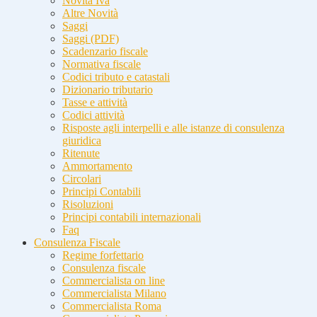
Novità Iva
Altre Novità
Saggi
Saggi (PDF)
Scadenzario fiscale
Normativa fiscale
Codici tributo e catastali
Dizionario tributario
Tasse e attività
Codici attività
Risposte agli interpelli e alle istanze di consulenza
giuridica
Ritenute
Ammortamento
Circolari
Principi Contabili
Risoluzioni
Principi contabili internazionali
Faq
Consulenza Fiscale
Regime forfettario
Consulenza fiscale
Commercialista on line
Commercialista Milano
Commercialista Roma