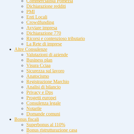
Commercialista Pomezia
Dichiarazione redditi
PMI
Enti Locali
Crowdfunding
Avviare impresa
Dichiarazione 770
Ricorsi e contenzioso tributario
La Rete di imprese
Altre Consulenze
Valutazioni di aziende
Business plan
Visura Cciaa
Sicurezza sul lavoro
Anatocismo
Registrazione Marchio
Analisi di bilancio
Privacy e Dps
Progetti europei
Consulenza legale
Notarile
Domande comuni
Bonus fiscali
Superbonus al 110%
Bonus ristrutturazione casa