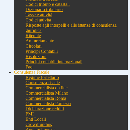
Codici tributo e catastali
Dizionario tributario
Tasse e attività
Codici attività
Risposte agli interpelli e alle istanze di consulenza
giuridica
Ritenute
Ammortamento
Circolari
Principi Contabili
Risoluzioni
Principi contabili internazionali
Faq
Consulenza Fiscale
Regime forfettario
Consulenza fiscale
Commercialista on line
Commercialista Milano
Commercialista Roma
Commercialista Pomezia
Dichiarazione redditi
PMI
Enti Locali
Crowdfunding
Avviare impresa