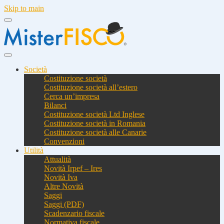
Skip to main
Società
Costituzione società
Costituzione società all’estero
Cerca un’impresa
Bilanci
Costituzione società Ltd Inglese
Costituzione società in Romania
Costituzione società alle Canarie
Convenzioni
Utilità
Attualità
Novità Irpef – Ires
Novità Iva
Altre Novità
Saggi
Saggi (PDF)
Scadenzario fiscale
Normativa fiscale