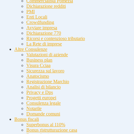
Commercialista Pomezia
Dichiarazione redditi
PMI
Enti Locali
Crowdfunding
Avviare impresa
Dichiarazione 770
Ricorsi e contenzioso tributario
La Rete di imprese
Altre Consulenze
Valutazioni di aziende
Business plan
Visura Cciaa
Sicurezza sul lavoro
Anatocismo
Registrazione Marchio
Analisi di bilancio
Privacy e Dps
Progetti europei
Consulenza legale
Notarile
Domande comuni
Bonus fiscali
Superbonus al 110%
Bonus ristrutturazione casa