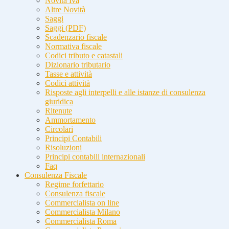
Novità Iva
Altre Novità
Saggi
Saggi (PDF)
Scadenzario fiscale
Normativa fiscale
Codici tributo e catastali
Dizionario tributario
Tasse e attività
Codici attività
Risposte agli interpelli e alle istanze di consulenza
giuridica
Ritenute
Ammortamento
Circolari
Principi Contabili
Risoluzioni
Principi contabili internazionali
Faq
Consulenza Fiscale
Regime forfettario
Consulenza fiscale
Commercialista on line
Commercialista Milano
Commercialista Roma