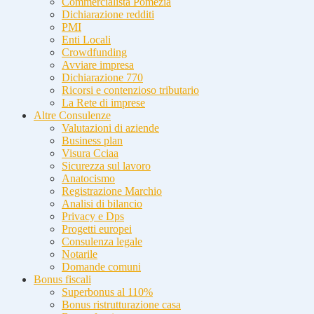
Commercialista Pomezia
Dichiarazione redditi
PMI
Enti Locali
Crowdfunding
Avviare impresa
Dichiarazione 770
Ricorsi e contenzioso tributario
La Rete di imprese
Altre Consulenze
Valutazioni di aziende
Business plan
Visura Cciaa
Sicurezza sul lavoro
Anatocismo
Registrazione Marchio
Analisi di bilancio
Privacy e Dps
Progetti europei
Consulenza legale
Notarile
Domande comuni
Bonus fiscali
Superbonus al 110%
Bonus ristrutturazione casa