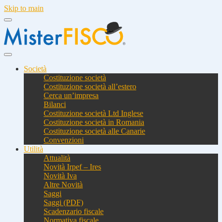
Skip to main
Società
Costituzione società
Costituzione società all’estero
Cerca un’impresa
Bilanci
Costituzione società Ltd Inglese
Costituzione società in Romania
Costituzione società alle Canarie
Convenzioni
Utilità
Attualità
Novità Irpef – Ires
Novità Iva
Altre Novità
Saggi
Saggi (PDF)
Scadenzario fiscale
Normativa fiscale