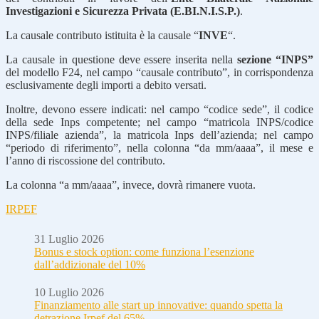
Investigazioni e Sicurezza Privata (E.BI.N.I.S.P.)
.
La causale contributo istituita è la causale “
INVE
“.
La causale in questione deve essere inserita nella
sezione “INPS”
del modello F24, nel campo “causale contributo”, in corrispondenza
esclusivamente degli importi a debito versati.
Inoltre, devono essere indicati: nel campo “codice sede”, il codice
della sede Inps competente; nel campo “matricola INPS/codice
INPS/filiale azienda”, la matricola Inps dell’azienda; nel campo
“periodo di riferimento”, nella colonna “da mm/aaaa”, il mese e
l’anno di riscossione del contributo.
La colonna “a mm/aaaa”, invece, dovrà rimanere vuota.
IRPEF
31 Luglio 2026
Bonus e stock option: come funziona l’esenzione
dall’addizionale del 10%
10 Luglio 2026
Finanziamento alle start up innovative: quando spetta la
detrazione Irpef del 65%