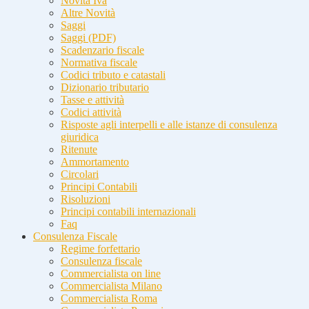
Novità Iva
Altre Novità
Saggi
Saggi (PDF)
Scadenzario fiscale
Normativa fiscale
Codici tributo e catastali
Dizionario tributario
Tasse e attività
Codici attività
Risposte agli interpelli e alle istanze di consulenza
giuridica
Ritenute
Ammortamento
Circolari
Principi Contabili
Risoluzioni
Principi contabili internazionali
Faq
Consulenza Fiscale
Regime forfettario
Consulenza fiscale
Commercialista on line
Commercialista Milano
Commercialista Roma