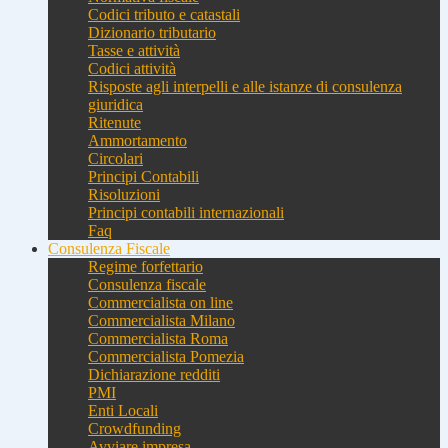
Codici tributo e catastali
Dizionario tributario
Tasse e attività
Codici attività
Risposte agli interpelli e alle istanze di consulenza
giuridica
Ritenute
Ammortamento
Circolari
Principi Contabili
Risoluzioni
Principi contabili internazionali
Faq
Consulenza Fiscale
Regime forfettario
Consulenza fiscale
Commercialista on line
Commercialista Milano
Commercialista Roma
Commercialista Pomezia
Dichiarazione redditi
PMI
Enti Locali
Crowdfunding
Avviare impresa