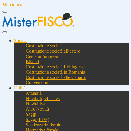
Skip to main
Società
Costituzione società
Costituzione società all’estero
Cerca un’impresa
Bilanci
Costituzione società Ltd Inglese
Costituzione società in Romania
Costituzione società alle Canarie
Convenzioni
Utilità
Attualità
Novità Irpef – Ires
Novità Iva
Altre Novità
Saggi
Saggi (PDF)
Scadenzario fiscale
Normativa fiscale