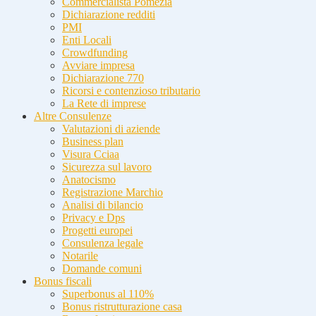
Commercialista Pomezia
Dichiarazione redditi
PMI
Enti Locali
Crowdfunding
Avviare impresa
Dichiarazione 770
Ricorsi e contenzioso tributario
La Rete di imprese
Altre Consulenze
Valutazioni di aziende
Business plan
Visura Cciaa
Sicurezza sul lavoro
Anatocismo
Registrazione Marchio
Analisi di bilancio
Privacy e Dps
Progetti europei
Consulenza legale
Notarile
Domande comuni
Bonus fiscali
Superbonus al 110%
Bonus ristrutturazione casa