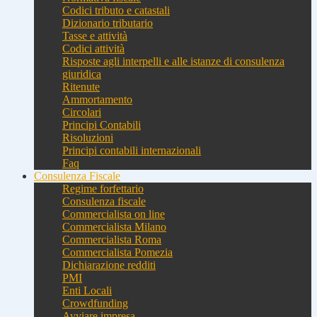
Codici tributo e catastali
Dizionario tributario
Tasse e attività
Codici attività
Risposte agli interpelli e alle istanze di consulenza
giuridica
Ritenute
Ammortamento
Circolari
Principi Contabili
Risoluzioni
Principi contabili internazionali
Faq
Consulenza Fiscale
Regime forfettario
Consulenza fiscale
Commercialista on line
Commercialista Milano
Commercialista Roma
Commercialista Pomezia
Dichiarazione redditi
PMI
Enti Locali
Crowdfunding
Avviare impresa