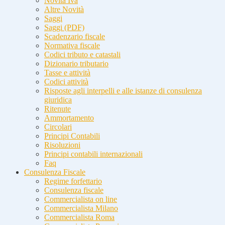
Novità Iva
Altre Novità
Saggi
Saggi (PDF)
Scadenzario fiscale
Normativa fiscale
Codici tributo e catastali
Dizionario tributario
Tasse e attività
Codici attività
Risposte agli interpelli e alle istanze di consulenza
giuridica
Ritenute
Ammortamento
Circolari
Principi Contabili
Risoluzioni
Principi contabili internazionali
Faq
Consulenza Fiscale
Regime forfettario
Consulenza fiscale
Commercialista on line
Commercialista Milano
Commercialista Roma