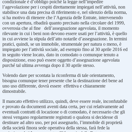
condizionale è d’obbligo poiché la legge nell’impedire
l’agevolazione per i cespiti direttamente impiegati nell’attività, non
stabilisce una data precisa di riferimento e, nel silenzio della norma,
si ha motivo di ritenere che l’Agenzia delle Entrate, intervenendo
con un apertura, ribadirà quanto precisato nella circolare del 1999,
ovverosia che al fine dell’assegnazione agevolata, il momento
rilevante in cui i beni non devono essere usati per l’attività, è quello
in cui avviene la stipula dell’atto notarile d’assegnazione. In termini
pratici, quindi, se un immobile, strumentale per natura o meno, è
impiegato per l’attività sociale, ad esempio fino al 30 aprile 2016 ed
in seguito viene locato, dato in comodato o comunque tenuto a
disposizione, esso può essere oggetto d’assegnazione agevolata
purché tal ultima avvenga dopo il 30 aprile stesso.
Volendo dare per scontata la riconferma di tale orientamento,
bisogna comunque tener presente che la destinazione del bene ad
uno uso differente, dovrà essere effettiva e chiaramente
dimostrabile.
Il mancato effettivo utilizzo, quindi, deve essere reale, inconfutabile
e provato da documenti aventi data certa, per cui relativamente ad
eventuali contratti di locazione o di comodato, è necessario che gli
stessi vengano regolarmente registrati o qualora si decidesse di
destinare ad altro uso, per poi assegnarlo, l’immobile di proprietà
della società finora sede operativa della stessa, farà fede la