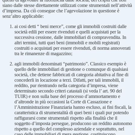
siano dalle stesse direttamente utilizzati come strumentali nell’attività
d’impresa. Da ciò consegue che l’agevolazione in questione è
senz’altro applicabile:
ai cosi detti “ beni merce”, come gli immobili costruiti dalle
società edili per essere rivenduti e quelli acquistati per la
successiva cessione, dalle immobiliari di compravendita. In
altri termini, tutti quei beni (immobili e mobili registrati)
costruiti o acquistati per essere rivenduti, di norma annoverati
tra le rimanenze di magazzino;
agli immobili denominati “patrimonio”. Classico esempio è
quello delle immobiliari di gestione o comunque di qualsiasi
società, che detiene fabbricati di categoria abitativa al fine di
concederli in locazione a terzi. Difatti, per tali immobili, il
reddito, pur rientrando nella categoria d’impresa, viene
determinato secondo criteri catastali (si veda l’ art. 90 del
TUIR) e non sulla base del processo d’ammortamento e
d’altronde in più occasioni la Corte di Cassazione e
l’Amministrazione Finanziaria hanno escluso, ai fini fiscali, la
caratteristica di strumentalità di quei beni i quali pur potendo
raffigurarsi come strumentali rispetto alla finalità che il
soggetto d’imposta persegue, producono un reddito autonomo
rispetto a quello del complesso aziendale e soprattutto, nel
caso delle immobiliari di mera gestione, costituiscono