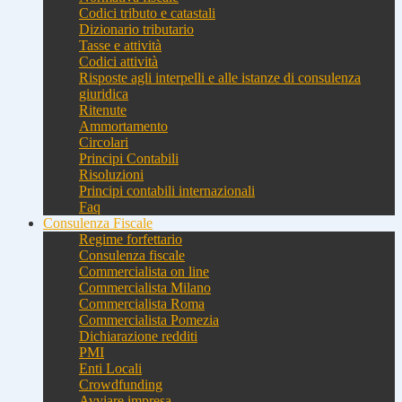
Codici tributo e catastali
Dizionario tributario
Tasse e attività
Codici attività
Risposte agli interpelli e alle istanze di consulenza
giuridica
Ritenute
Ammortamento
Circolari
Principi Contabili
Risoluzioni
Principi contabili internazionali
Faq
Consulenza Fiscale
Regime forfettario
Consulenza fiscale
Commercialista on line
Commercialista Milano
Commercialista Roma
Commercialista Pomezia
Dichiarazione redditi
PMI
Enti Locali
Crowdfunding
Avviare impresa