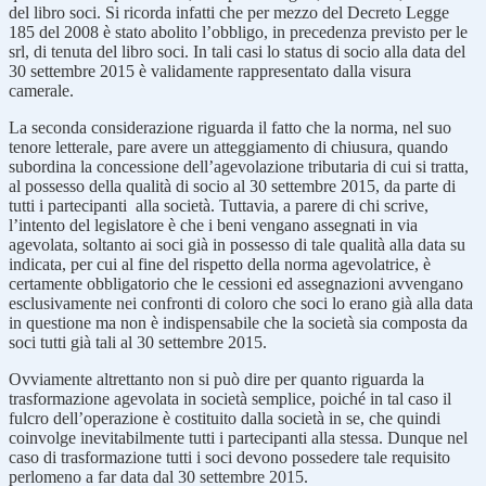
del libro soci. Si ricorda infatti che per mezzo del Decreto Legge
185 del 2008 è stato abolito l’obbligo, in precedenza previsto per le
srl, di tenuta del libro soci. In tali casi lo status di socio alla data del
30 settembre 2015 è validamente rappresentato dalla visura
camerale.
La seconda considerazione riguarda il fatto che la norma, nel suo
tenore letterale, pare avere un atteggiamento di chiusura, quando
subordina la concessione dell’agevolazione tributaria di cui si tratta,
al possesso della qualità di socio al 30 settembre 2015, da parte di
tutti i partecipanti alla società. Tuttavia, a parere di chi scrive,
l’intento del legislatore è che i beni vengano assegnati in via
agevolata, soltanto ai soci già in possesso di tale qualità alla data su
indicata, per cui al fine del rispetto della norma agevolatrice, è
certamente obbligatorio che le cessioni ed assegnazioni avvengano
esclusivamente nei confronti di coloro che soci lo erano già alla data
in questione ma non è indispensabile che la società sia composta da
soci tutti già tali al 30 settembre 2015.
Ovviamente altrettanto non si può dire per quanto riguarda la
trasformazione agevolata in società semplice, poiché in tal caso il
fulcro dell’operazione è costituito dalla società in se, che quindi
coinvolge inevitabilmente tutti i partecipanti alla stessa. Dunque nel
caso di trasformazione tutti i soci devono possedere tale requisito
perlomeno a far data dal 30 settembre 2015.