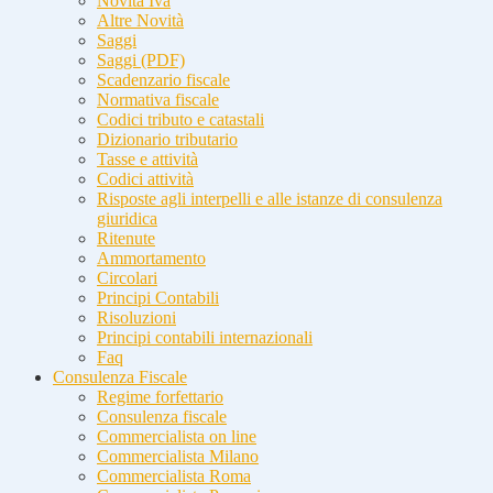
Novità Iva
Altre Novità
Saggi
Saggi (PDF)
Scadenzario fiscale
Normativa fiscale
Codici tributo e catastali
Dizionario tributario
Tasse e attività
Codici attività
Risposte agli interpelli e alle istanze di consulenza
giuridica
Ritenute
Ammortamento
Circolari
Principi Contabili
Risoluzioni
Principi contabili internazionali
Faq
Consulenza Fiscale
Regime forfettario
Consulenza fiscale
Commercialista on line
Commercialista Milano
Commercialista Roma