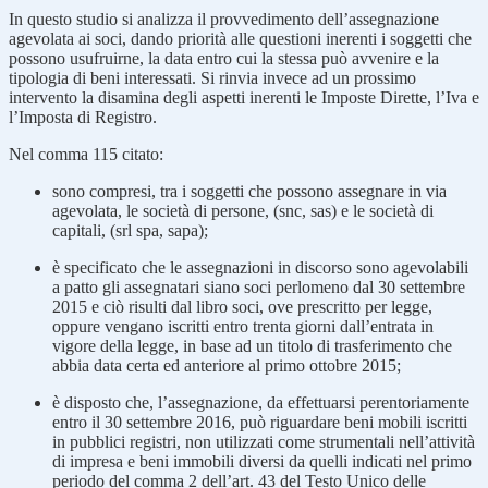
In questo studio si analizza il provvedimento dell’assegnazione
agevolata ai soci, dando priorità alle questioni inerenti i soggetti che
possono usufruirne, la data entro cui la stessa può avvenire e la
tipologia di beni interessati. Si rinvia invece ad un prossimo
intervento la disamina degli aspetti inerenti le Imposte Dirette, l’Iva e
l’Imposta di Registro.
Nel comma 115 citato:
sono compresi, tra i soggetti che possono assegnare in via
agevolata, le società di persone, (snc, sas) e le società di
capitali, (srl spa, sapa);
è specificato che le assegnazioni in discorso sono agevolabili
a patto gli assegnatari siano soci perlomeno dal 30 settembre
2015 e ciò risulti dal libro soci, ove prescritto per legge,
oppure vengano iscritti entro trenta giorni dall’entrata in
vigore della legge, in base ad un titolo di trasferimento che
abbia data certa ed anteriore al primo ottobre 2015;
è disposto che, l’assegnazione, da effettuarsi perentoriamente
entro il 30 settembre 2016, può riguardare beni mobili iscritti
in pubblici registri, non utilizzati come strumentali nell’attività
di impresa e beni immobili diversi da quelli indicati nel primo
periodo del comma 2 dell’art. 43 del Testo Unico delle