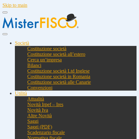
Skip to main
Società
Costituzione società
Costituzione società all’estero
Cerca un’impresa
Bilanci
Costituzione società Ltd Inglese
Costituzione società in Romania
Costituzione società alle Canarie
Convenzioni
Utilità
Attualità
Novità Irpef – Ires
Novità Iva
Altre Novità
Saggi
Saggi (PDF)
Scadenzario fiscale
Normativa fiscale