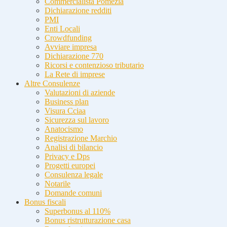
Commercialista Pomezia
Dichiarazione redditi
PMI
Enti Locali
Crowdfunding
Avviare impresa
Dichiarazione 770
Ricorsi e contenzioso tributario
La Rete di imprese
Altre Consulenze
Valutazioni di aziende
Business plan
Visura Cciaa
Sicurezza sul lavoro
Anatocismo
Registrazione Marchio
Analisi di bilancio
Privacy e Dps
Progetti europei
Consulenza legale
Notarile
Domande comuni
Bonus fiscali
Superbonus al 110%
Bonus ristrutturazione casa