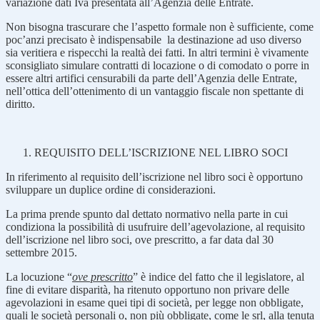
variazione dati Iva presentata all’Agenzia delle Entrate.
Non bisogna trascurare che l’aspetto formale non è sufficiente, come
poc’anzi precisato è indispensabile la destinazione ad uso diverso
sia veritiera e rispecchi la realtà dei fatti. In altri termini è vivamente
sconsigliato simulare contratti di locazione o di comodato o porre in
essere altri artifici censurabili da parte dell’Agenzia delle Entrate,
nell’ottica dell’ottenimento di un vantaggio fiscale non spettante di
diritto.
REQUISITO DELL’ISCRIZIONE NEL LIBRO SOCI
In riferimento al requisito dell’iscrizione nel libro soci è opportuno
sviluppare un duplice ordine di considerazioni.
La prima prende spunto dal dettato normativo nella parte in cui
condiziona la possibilità di usufruire dell’agevolazione, al requisito
dell’iscrizione nel libro soci, ove prescritto, a far data dal 30
settembre 2015.
La locuzione “
ove prescritto
” è indice del fatto che il legislatore, al
fine di evitare disparità, ha ritenuto opportuno non privare delle
agevolazioni in esame quei tipi di società, per legge non obbligate,
quali le società personali o, non più obbligate, come le srl, alla tenuta