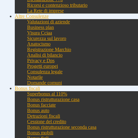
Ricorsi e contenzioso tributario
La Rete di imprese
Altre Consulenze
Valutazioni di aziende
Business plan
Visura Cciaa
Sicurezza sul lavoro
Anatocismo
Registrazione Marchio
Analisi di bilancio
Privacy e Dps
Progetti europei
Consulenza legale
Notarile
Domande comuni
Bonus fiscali
Superbonus al 110%
Bonus ristrutturazione casa
Bonus facciate
Bonus auto
Detrazioni fiscali
Cessione del credito
Bonus ristrutturazione seconda casa
Bonus mobili