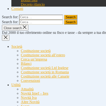
Bonus figli
Decreto rilancio
Contatti
Search for:
Search for:
Close search
Dal 2000 il tuo riferimento online su fisco e tasse - da sempre a tua d
Società
Costituzione società
Costituzione società all’estero
Cerca un’impresa
Bilanci
Costituzione società Ltd Inglese
Costituzione società in Romania
Costituzione società alle Canarie
Convenzioni
Utilità
Attualità
Novità Irpef – Ires
Novità Iva
Altre Novità