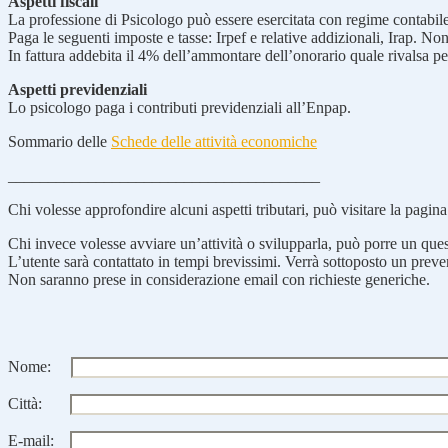
Aspetti fiscali
La professione di Psicologo può essere esercitata con regime contabile o
Paga le seguenti imposte e tasse: Irpef e relative addizionali, Irap. N
In fattura addebita il 4% dell’ammontare dell’onorario quale rivalsa p
Aspetti previdenziali
Lo psicologo paga i contributi previdenziali all’Enpap.
Sommario delle
Schede delle attività economiche
_______________________________________
Chi volesse approfondire alcuni aspetti tributari, può visitare la pagin
Chi invece volesse avviare un’attività o svilupparla, può porre un quesi
L’utente sarà contattato in tempi brevissimi. Verrà sottoposto un preve
Non saranno prese in considerazione email con richieste generiche.
Nome:
Città:
E-mail: