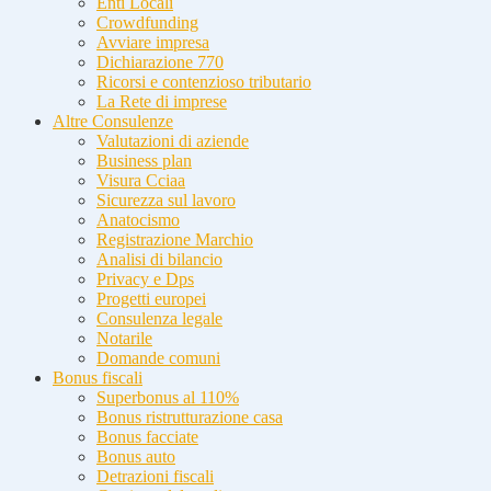
Enti Locali
Crowdfunding
Avviare impresa
Dichiarazione 770
Ricorsi e contenzioso tributario
La Rete di imprese
Altre Consulenze
Valutazioni di aziende
Business plan
Visura Cciaa
Sicurezza sul lavoro
Anatocismo
Registrazione Marchio
Analisi di bilancio
Privacy e Dps
Progetti europei
Consulenza legale
Notarile
Domande comuni
Bonus fiscali
Superbonus al 110%
Bonus ristrutturazione casa
Bonus facciate
Bonus auto
Detrazioni fiscali