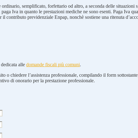
rdinario, semplificato, forfettario od altro, a seconda delle situazioni s
on paga Iva in quanto le prestazioni mediche ne sono esenti. Paga Iva qua
er il contributo previdenziale Enpap, nonchè sostiene una ritenuta d’acc
a dedicata alle
domande fiscali più comuni
.
to o chiedere l’assistenza professionale, compilando il form sottostante,
ntivo di onorario per la prestazione professionale.