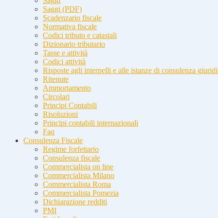
Saggi
Saggi (PDF)
Scadenzario fiscale
Normativa fiscale
Codici tributo e catastali
Dizionario tributario
Tasse e attività
Codici attività
Risposte agli interpelli e alle istanze di consulenza giurid
Ritenute
Ammortamento
Circolari
Principi Contabili
Risoluzioni
Principi contabili internazionali
Faq
Consulenza Fiscale
Regime forfettario
Consulenza fiscale
Commercialista on line
Commercialista Milano
Commercialista Roma
Commercialista Pomezia
Dichiarazione redditi
PMI