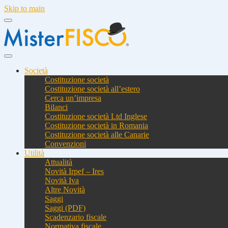
Skip to main
Società
Costituzione società
Costituzione società all’estero
Cerca un’impresa
Bilanci
Costituzione società Ltd Inglese
Costituzione società in Romania
Costituzione società alle Canarie
Convenzioni
Utilità
Attualità
Novità Irpef – Ires
Novità Iva
Altre Novità
Saggi
Saggi (PDF)
Scadenzario fiscale
Normativa fiscale