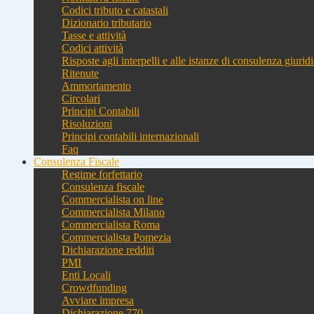
Codici tributo e catastali
Dizionario tributario
Tasse e attività
Codici attività
Risposte agli interpelli e alle istanze di consulenza giurid
Ritenute
Ammortamento
Circolari
Principi Contabili
Risoluzioni
Principi contabili internazionali
Faq
Consulenza Fiscale
Regime forfettario
Consulenza fiscale
Commercialista on line
Commercialista Milano
Commercialista Roma
Commercialista Pomezia
Dichiarazione redditi
PMI
Enti Locali
Crowdfunding
Avviare impresa
Dichiarazione 770