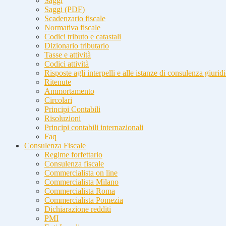
Saggi
Saggi (PDF)
Scadenzario fiscale
Normativa fiscale
Codici tributo e catastali
Dizionario tributario
Tasse e attività
Codici attività
Risposte agli interpelli e alle istanze di consulenza giurid
Ritenute
Ammortamento
Circolari
Principi Contabili
Risoluzioni
Principi contabili internazionali
Faq
Consulenza Fiscale
Regime forfettario
Consulenza fiscale
Commercialista on line
Commercialista Milano
Commercialista Roma
Commercialista Pomezia
Dichiarazione redditi
PMI