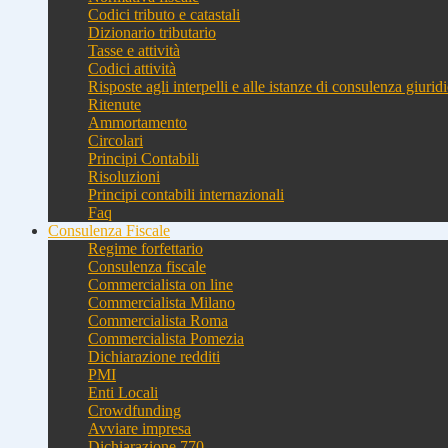
Codici tributo e catastali
Dizionario tributario
Tasse e attività
Codici attività
Risposte agli interpelli e alle istanze di consulenza giurid
Ritenute
Ammortamento
Circolari
Principi Contabili
Risoluzioni
Principi contabili internazionali
Faq
Consulenza Fiscale
Regime forfettario
Consulenza fiscale
Commercialista on line
Commercialista Milano
Commercialista Roma
Commercialista Pomezia
Dichiarazione redditi
PMI
Enti Locali
Crowdfunding
Avviare impresa
Dichiarazione 770