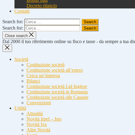
Bonus figli
Decreto rilancio
Contatti
Search for:
Search for:
Close search
Dal 2000 il tuo riferimento online su fisco e tasse - da sempre a tua d
Società
Costituzione società
Costituzione società all’estero
Cerca un’impresa
Bilanci
Costituzione società Ltd Inglese
Costituzione società in Romania
Costituzione società alle Canarie
Convenzioni
Utilità
Attualità
Novità Irpef – Ires
Novità Iva
Altre Novità