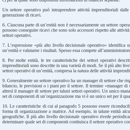
Un settore operativo può intraprendere attività imprenditoriali dalle
generazione di ricavi.
6. Ciascuna parte di un’entità non è necessariamente un settore opera
possono conseguire ricavi che sono solo accessori rispetto alle attività
settori operativi.
7. L’espressione «più alto livello decisionale operativo» identifica 
un’entità e valutarne i risultati. Spesso essa compete all’amministrato
8. Per molte entità, le tre caratteristiche dei settori operativi descr
imprenditoriali sono descritte in una varietà di modi. Se il più alto live
settori operativi di un’entità, compresa la natura delle attività impren
9. Generalmente un settore operativo ha un manager di settore che rispon
bilancio, le previsioni o i piani per il settore. Il termine «manager d
altresì il manager di settore per taluni settori operativi. Un unico man
set di componenti di un’organizzazione ma vi è un unico set per il qual
10. Le caratteristiche di cui al paragrafo 5 possono essere riconducib
forma di organizzazione a matrice. Ad esempio, in talune entità alcun
geografiche. Il più alto livello decisionale operativo rivede periodic
determinare quale set di componenti costituisca il settore operativo con