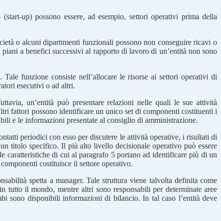
o (start-up) possono essere, ad esempio, settori operativi prima della
cietà o alcuni dipartimenti funzionali possono non conseguire ricavi o
i piani a benefici successivi al rapporto di lavoro di un’entità non sono
ale funzione consiste nell’allocare le risorse ai settori operativi di
ori esecutivi o ad altri.
Tuttavia, un’entità può presentare relazioni nelle quali le sue attività
altri fattori possono identificare un unico set di componenti costituenti i
bili e le informazioni presentate al consiglio di amministrazione.
ti periodici con esso per discutere le attività operative, i risultati di
n titolo specifico. Il più alto livello decisionale operativo può essere
e caratteristiche di cui al paragrafo 5 portano ad identificare più di un
componenti costituisce il settore operativo.
nsabilità spetta a manager. Tale struttura viene talvolta definita come
in tutto il mondo, mentre altri sono responsabili per determinate aree
bi sono disponibili informazioni di bilancio. In tal caso l’entità deve