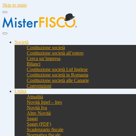
Skip to main
Società
Costituzione società
Costituzione società all’estero
Cerca un’impresa
Bilanci
Costituzione società Ltd Inglese
Costituzione società in Romania
Costituzione società alle Canarie
Convenzioni
Utilità
Attualità
Novità Irpef – Ires
Novità Iva
Altre Novità
Saggi
Saggi (PDF)
Scadenzario fiscale
Normativa fiscale