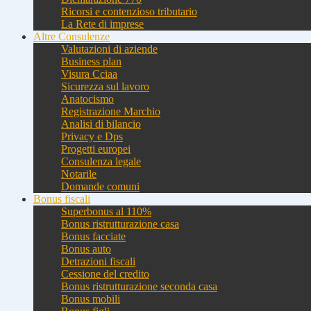
Ricorsi e contenzioso tributario
La Rete di imprese
Altre Consulenze
Valutazioni di aziende
Business plan
Visura Cciaa
Sicurezza sul lavoro
Anatocismo
Registrazione Marchio
Analisi di bilancio
Privacy e Dps
Progetti europei
Consulenza legale
Notarile
Domande comuni
Bonus fiscali
Superbonus al 110%
Bonus ristrutturazione casa
Bonus facciate
Bonus auto
Detrazioni fiscali
Cessione del credito
Bonus ristrutturazione seconda casa
Bonus mobili