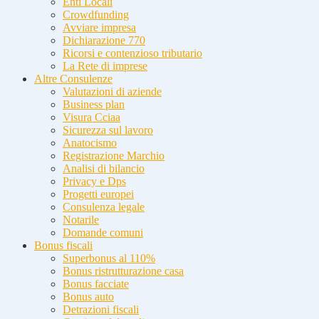
Enti Locali
Crowdfunding
Avviare impresa
Dichiarazione 770
Ricorsi e contenzioso tributario
La Rete di imprese
Altre Consulenze
Valutazioni di aziende
Business plan
Visura Cciaa
Sicurezza sul lavoro
Anatocismo
Registrazione Marchio
Analisi di bilancio
Privacy e Dps
Progetti europei
Consulenza legale
Notarile
Domande comuni
Bonus fiscali
Superbonus al 110%
Bonus ristrutturazione casa
Bonus facciate
Bonus auto
Detrazioni fiscali