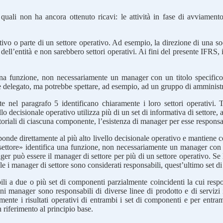
 quali non ha ancora ottenuto ricavi: le attività in fase di avviament
tivo o parte di un settore operativo. Ad esempio, la direzione di una so
 dell’entità e non sarebbero settori operativi. Ai fini del presente IFRS, 
una funzione, non necessariamente un manager con un titolo specifico. T
re delegato, ma potrebbe spettare, ad esempio, ad un gruppo di amministrat
itte nel paragrafo 5 identificano chiaramente i loro settori operativi. 
llo decisionale operativo utilizza più di un set di informativa di settore, 
ditoriali di ciascuna componente, l’esistenza di manager per esse responsa
de direttamente al più alto livello decisionale operativo e mantiene contat
i settore» identifica una funzione, non necessariamente un manager con u
ager può essere il manager di settore per più di un settore operativo. Se l
e i manager di settore sono considerati responsabili, quest’ultimo set di 
ili a due o più set di componenti parzialmente coincidenti la cui respo
i manager sono responsabili di diverse linee di prodotto e di servizi 
amente i risultati operativi di entrambi i set di componenti e per entram
 riferimento al principio base.