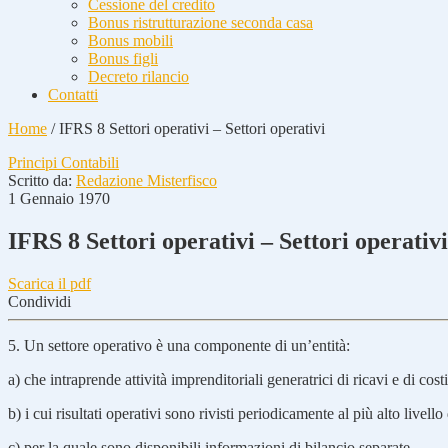
Cessione del credito
Bonus ristrutturazione seconda casa
Bonus mobili
Bonus figli
Decreto rilancio
Contatti
Home
/
IFRS 8 Settori operativi – Settori operativi
Principi Contabili
Scritto da:
Redazione Misterfisco
1 Gennaio 1970
IFRS 8 Settori operativi – Settori operativi
Scarica il pdf
Condividi
5. Un settore operativo è una componente di un’entità:
a) che intraprende attività imprenditoriali generatrici di ricavi e di co
b) i cui risultati operativi sono rivisti periodicamente al più alto livello
c) per la quale sono disponibili informazioni di bilancio separate.