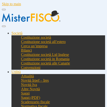
Skip to main
Società
Costituzione società
Costituzione società all’estero
Cerca un’impresa
Bilanci
Costituzione società Ltd Inglese
Costituzione società in Romania
Costituzione società alle Canarie
Convenzioni
Utilità
Attualità
Novità Irpef – Ires
Novità Iva
Altre Novità
Saggi
Saggi (PDF)
Scadenzario fiscale
Normativa fiscale