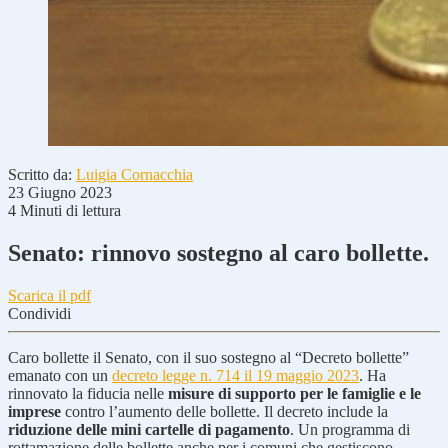
Scritto da:
Luigia Cornacchia
23 Giugno 2023
4 Minuti di lettura
Senato: rinnovo sostegno al caro bollette.
Scarica il pdf
Condividi
Caro bollette il Senato, con il suo sostegno al “Decreto bollette”
emanato con un
decreto legge n. 714 il 19 maggio 2023
. Ha
rinnovato la fiducia nelle
misure di supporto per le famiglie e le
imprese
contro l’aumento delle bollette. Il decreto include la
riduzione delle mini cartelle di pagamento
. Un programma di
rottamazione delle bollette anche per i comuni che gestiscono