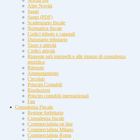
Novità Iva
Altre Novità
Saggi
Saggi (PDF)
Scadenzario fiscale
Normativa fiscale
Codici tributo e catastali
Dizionario tributario
Tasse e attività
Codici attività
Risposte agli interpelli e alle istanze di consulenza
giuridica
Ritenute
Ammortamento
Circolari
Principi Contabili
Risoluzioni
Principi contabili internazionali
Faq
Consulenza Fiscale
Regime forfettario
Consulenza fiscale
Commercialista on line
Commercialista Milano
Commercialista Roma