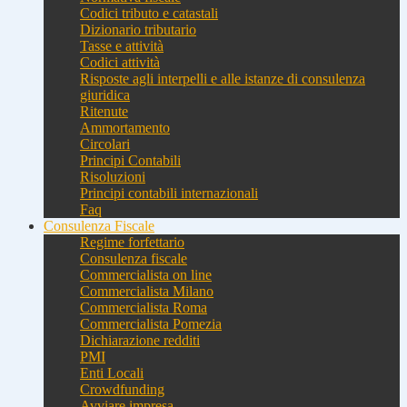
Codici tributo e catastali
Dizionario tributario
Tasse e attività
Codici attività
Risposte agli interpelli e alle istanze di consulenza
giuridica
Ritenute
Ammortamento
Circolari
Principi Contabili
Risoluzioni
Principi contabili internazionali
Faq
Consulenza Fiscale
Regime forfettario
Consulenza fiscale
Commercialista on line
Commercialista Milano
Commercialista Roma
Commercialista Pomezia
Dichiarazione redditi
PMI
Enti Locali
Crowdfunding
Avviare impresa