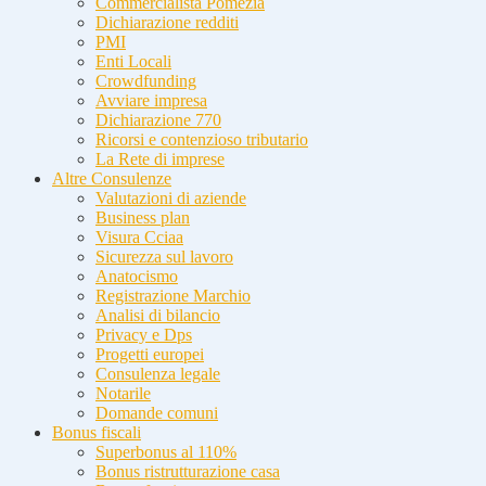
Commercialista Pomezia
Dichiarazione redditi
PMI
Enti Locali
Crowdfunding
Avviare impresa
Dichiarazione 770
Ricorsi e contenzioso tributario
La Rete di imprese
Altre Consulenze
Valutazioni di aziende
Business plan
Visura Cciaa
Sicurezza sul lavoro
Anatocismo
Registrazione Marchio
Analisi di bilancio
Privacy e Dps
Progetti europei
Consulenza legale
Notarile
Domande comuni
Bonus fiscali
Superbonus al 110%
Bonus ristrutturazione casa