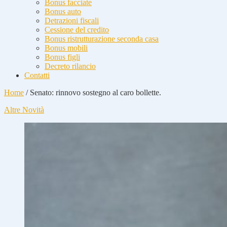
Bonus facciate
Bonus auto
Detrazioni fiscali
Cessione del credito
Bonus ristrutturazione seconda casa
Bonus mobili
Bonus figli
Decreto rilancio
Contatti
Home
/
Senato: rinnovo sostegno al caro bollette.
Altre Novità