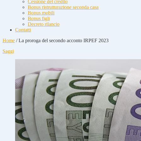
Cessione del credito
Bonus ristrutturazione seconda casa
Bonus mobili
Bonus figli
Decreto rilancio
Contatti
Home
/
La proroga del secondo acconto IRPEF 2023
Saggi