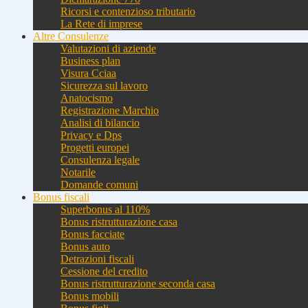
Ricorsi e contenzioso tributario
La Rete di imprese
Altre Consulenze
Valutazioni di aziende
Business plan
Visura Cciaa
Sicurezza sul lavoro
Anatocismo
Registrazione Marchio
Analisi di bilancio
Privacy e Dps
Progetti europei
Consulenza legale
Notarile
Domande comuni
Bonus fiscali
Superbonus al 110%
Bonus ristrutturazione casa
Bonus facciate
Bonus auto
Detrazioni fiscali
Cessione del credito
Bonus ristrutturazione seconda casa
Bonus mobili