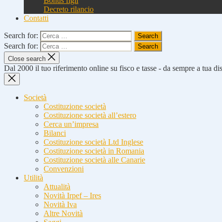
Bonus figli
Decreto rilancio
Contatti
Search for:
Search for:
Close search
Dal 2000 il tuo riferimento online su fisco e tasse - da sempre a tua d
Società
Costituzione società
Costituzione società all’estero
Cerca un’impresa
Bilanci
Costituzione società Ltd Inglese
Costituzione società in Romania
Costituzione società alle Canarie
Convenzioni
Utilità
Attualità
Novità Irpef – Ires
Novità Iva
Altre Novità