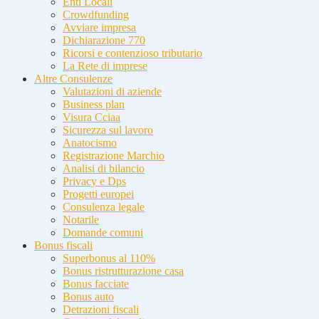
Enti Locali
Crowdfunding
Avviare impresa
Dichiarazione 770
Ricorsi e contenzioso tributario
La Rete di imprese
Altre Consulenze
Valutazioni di aziende
Business plan
Visura Cciaa
Sicurezza sul lavoro
Anatocismo
Registrazione Marchio
Analisi di bilancio
Privacy e Dps
Progetti europei
Consulenza legale
Notarile
Domande comuni
Bonus fiscali
Superbonus al 110%
Bonus ristrutturazione casa
Bonus facciate
Bonus auto
Detrazioni fiscali