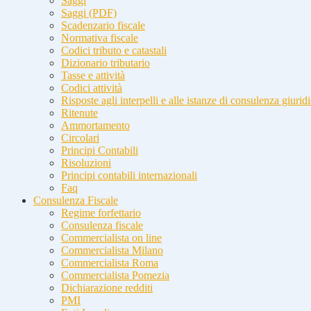
Saggi
Saggi (PDF)
Scadenzario fiscale
Normativa fiscale
Codici tributo e catastali
Dizionario tributario
Tasse e attività
Codici attività
Risposte agli interpelli e alle istanze di consulenza giurid
Ritenute
Ammortamento
Circolari
Principi Contabili
Risoluzioni
Principi contabili internazionali
Faq
Consulenza Fiscale
Regime forfettario
Consulenza fiscale
Commercialista on line
Commercialista Milano
Commercialista Roma
Commercialista Pomezia
Dichiarazione redditi
PMI