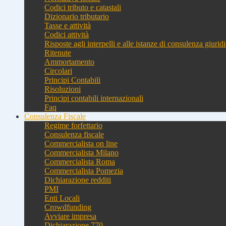
Codici tributo e catastali
Dizionario tributario
Tasse e attività
Codici attività
Risposte agli interpelli e alle istanze di consulenza giurid
Ritenute
Ammortamento
Circolari
Principi Contabili
Risoluzioni
Principi contabili internazionali
Faq
Consulenza Fiscale
Regime forfettario
Consulenza fiscale
Commercialista on line
Commercialista Milano
Commercialista Roma
Commercialista Pomezia
Dichiarazione redditi
PMI
Enti Locali
Crowdfunding
Avviare impresa
Dichiarazione 770