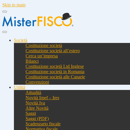
Skip to main
Società
Costituzione società
Costituzione società all’estero
Cerca un’impresa
Bilanci
Costituzione società Ltd Inglese
Costituzione società in Romania
Costituzione società alle Canarie
Convenzioni
Utilità
Attualità
Novità Irpef – Ires
Novità Iva
Altre Novità
Saggi
Saggi (PDF)
Scadenzario fiscale
Normativa fiscale