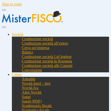
Skip to main
Società
Costituzione società
Costituzione società all’estero
Cerca un’impresa
Bilanci
Costituzione società Ltd Inglese
Costituzione società in Romania
Costituzione società alle Canarie
Convenzioni
Utilità
Attualità
Novità Irpef – Ires
Novità Iva
Altre Novità
Saggi
Saggi (PDF)
Scadenzario fiscale
Normativa fiscale