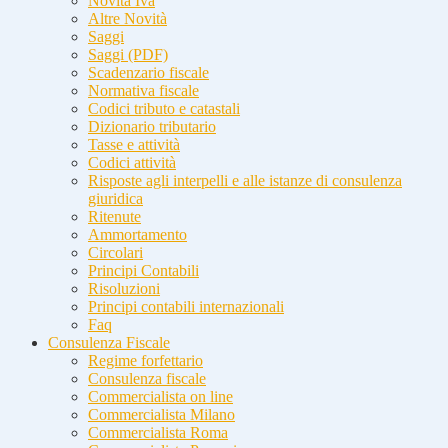
Novità Iva
Altre Novità
Saggi
Saggi (PDF)
Scadenzario fiscale
Normativa fiscale
Codici tributo e catastali
Dizionario tributario
Tasse e attività
Codici attività
Risposte agli interpelli e alle istanze di consulenza
giuridica
Ritenute
Ammortamento
Circolari
Principi Contabili
Risoluzioni
Principi contabili internazionali
Faq
Consulenza Fiscale
Regime forfettario
Consulenza fiscale
Commercialista on line
Commercialista Milano
Commercialista Roma