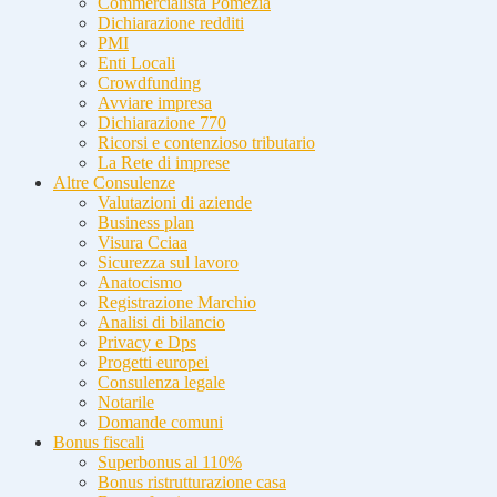
Commercialista Pomezia
Dichiarazione redditi
PMI
Enti Locali
Crowdfunding
Avviare impresa
Dichiarazione 770
Ricorsi e contenzioso tributario
La Rete di imprese
Altre Consulenze
Valutazioni di aziende
Business plan
Visura Cciaa
Sicurezza sul lavoro
Anatocismo
Registrazione Marchio
Analisi di bilancio
Privacy e Dps
Progetti europei
Consulenza legale
Notarile
Domande comuni
Bonus fiscali
Superbonus al 110%
Bonus ristrutturazione casa