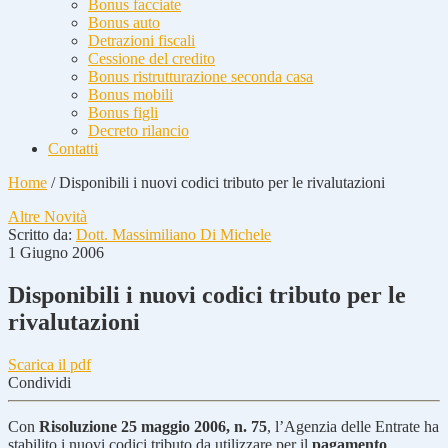
Bonus facciate
Bonus auto
Detrazioni fiscali
Cessione del credito
Bonus ristrutturazione seconda casa
Bonus mobili
Bonus figli
Decreto rilancio
Contatti
Home
/
Disponibili i nuovi codici tributo per le rivalutazioni
Altre Novità
Scritto da:
Dott. Massimiliano Di Michele
1 Giugno 2006
Disponibili i nuovi codici tributo per le
rivalutazioni
Scarica il pdf
Condividi
Con
Risoluzione 25 maggio 2006, n. 75
, l’Agenzia delle Entrate ha
stabilito i nuovi codici tributo da utilizzare per il
pagamento