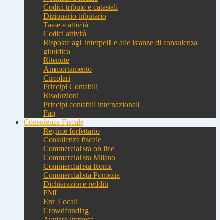
Codici tributo e catastali
Dizionario tributario
Tasse e attività
Codici attività
Risposte agli interpelli e alle istanze di consulenza
giuridica
Ritenute
Ammortamento
Circolari
Principi Contabili
Risoluzioni
Principi contabili internazionali
Faq
Consulenza Fiscale
Regime forfettario
Consulenza fiscale
Commercialista on line
Commercialista Milano
Commercialista Roma
Commercialista Pomezia
Dichiarazione redditi
PMI
Enti Locali
Crowdfunding
Avviare impresa