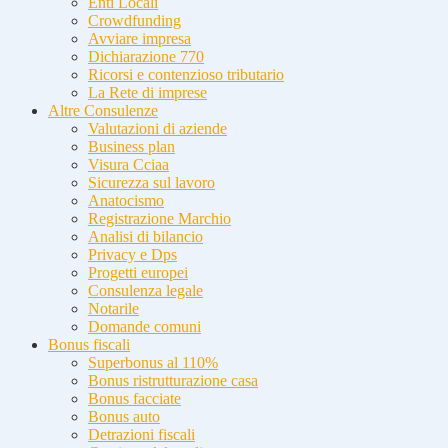
Enti Locali
Crowdfunding
Avviare impresa
Dichiarazione 770
Ricorsi e contenzioso tributario
La Rete di imprese
Altre Consulenze
Valutazioni di aziende
Business plan
Visura Cciaa
Sicurezza sul lavoro
Anatocismo
Registrazione Marchio
Analisi di bilancio
Privacy e Dps
Progetti europei
Consulenza legale
Notarile
Domande comuni
Bonus fiscali
Superbonus al 110%
Bonus ristrutturazione casa
Bonus facciate
Bonus auto
Detrazioni fiscali