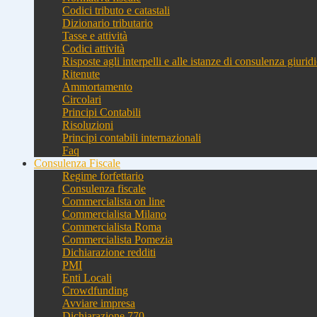
Codici tributo e catastali
Dizionario tributario
Tasse e attività
Codici attività
Risposte agli interpelli e alle istanze di consulenza giurid
Ritenute
Ammortamento
Circolari
Principi Contabili
Risoluzioni
Principi contabili internazionali
Faq
Consulenza Fiscale
Regime forfettario
Consulenza fiscale
Commercialista on line
Commercialista Milano
Commercialista Roma
Commercialista Pomezia
Dichiarazione redditi
PMI
Enti Locali
Crowdfunding
Avviare impresa
Dichiarazione 770