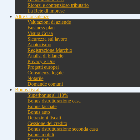
Ricorsi e contenzioso tributario
La Rete di imprese
Altre Consulenze
Valutazioni di aziende
Business plan
Visura Cciaa
Sicurezza sul lavoro
Anatocismo
Registrazione Marchio
Analisi di bilancio
Privacy e Dps
Progetti europei
Consulenza legale
Notarile
Domande comuni
Bonus fiscali
Superbonus al 110%
Bonus ristrutturazione casa
Bonus facciate
Bonus auto
Detrazioni fiscali
Cessione del credito
Bonus ristrutturazione seconda casa
Bonus mobili