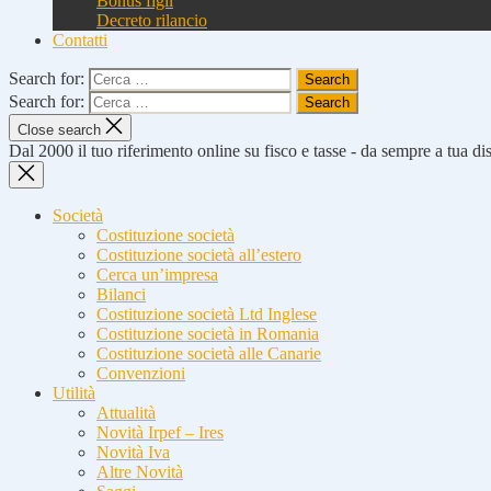
Bonus figli
Decreto rilancio
Contatti
Search for:
Search for:
Close search
Dal 2000 il tuo riferimento online su fisco e tasse - da sempre a tua d
Società
Costituzione società
Costituzione società all’estero
Cerca un’impresa
Bilanci
Costituzione società Ltd Inglese
Costituzione società in Romania
Costituzione società alle Canarie
Convenzioni
Utilità
Attualità
Novità Irpef – Ires
Novità Iva
Altre Novità