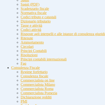
Saggi
Saggi (PDF)
Scadenzario fiscale
Normativa fiscale
Codici tributo e catastali
Dizionario tributario
Tasse e attività
Codici attività
Risposte agli interpelli e alle istanze di consulenza giurid
Ritenute
Ammortamento
Circolari
Principi Contabili
Risoluzioni
Principi contabili internazionali
Faq
Consulenza Fiscale
Regime forfettario
Consulenza fiscale
Commercialista on line
Commercialista Milano
Commercialista Roma
Commercialista Pomezia
Dichiarazione redditi
PMI