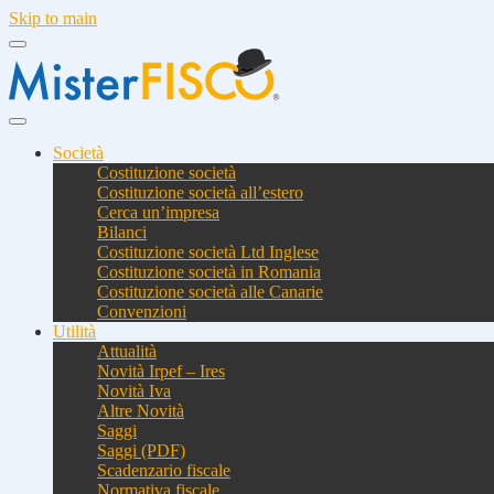
Skip to main
Società
Costituzione società
Costituzione società all’estero
Cerca un’impresa
Bilanci
Costituzione società Ltd Inglese
Costituzione società in Romania
Costituzione società alle Canarie
Convenzioni
Utilità
Attualità
Novità Irpef – Ires
Novità Iva
Altre Novità
Saggi
Saggi (PDF)
Scadenzario fiscale
Normativa fiscale