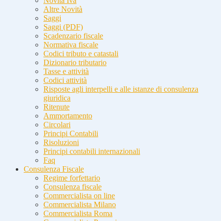
Novità Iva
Altre Novità
Saggi
Saggi (PDF)
Scadenzario fiscale
Normativa fiscale
Codici tributo e catastali
Dizionario tributario
Tasse e attività
Codici attività
Risposte agli interpelli e alle istanze di consulenza
giuridica
Ritenute
Ammortamento
Circolari
Principi Contabili
Risoluzioni
Principi contabili internazionali
Faq
Consulenza Fiscale
Regime forfettario
Consulenza fiscale
Commercialista on line
Commercialista Milano
Commercialista Roma