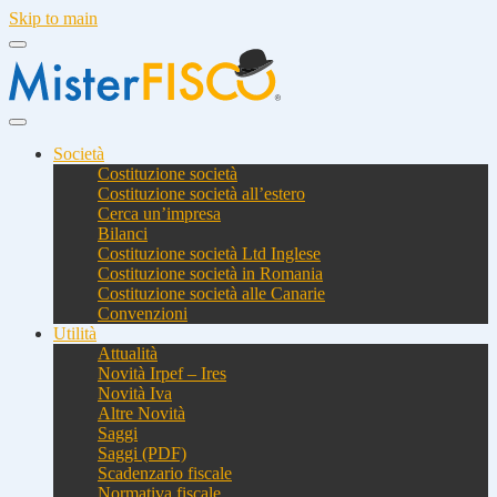
Skip to main
Società
Costituzione società
Costituzione società all’estero
Cerca un’impresa
Bilanci
Costituzione società Ltd Inglese
Costituzione società in Romania
Costituzione società alle Canarie
Convenzioni
Utilità
Attualità
Novità Irpef – Ires
Novità Iva
Altre Novità
Saggi
Saggi (PDF)
Scadenzario fiscale
Normativa fiscale