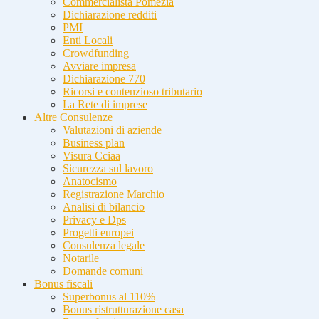
Commercialista Pomezia
Dichiarazione redditi
PMI
Enti Locali
Crowdfunding
Avviare impresa
Dichiarazione 770
Ricorsi e contenzioso tributario
La Rete di imprese
Altre Consulenze
Valutazioni di aziende
Business plan
Visura Cciaa
Sicurezza sul lavoro
Anatocismo
Registrazione Marchio
Analisi di bilancio
Privacy e Dps
Progetti europei
Consulenza legale
Notarile
Domande comuni
Bonus fiscali
Superbonus al 110%
Bonus ristrutturazione casa