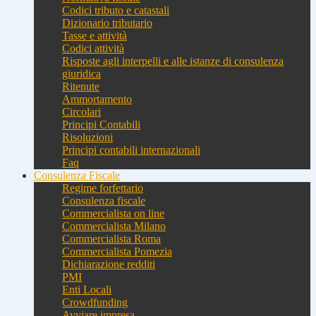
Codici tributo e catastali
Dizionario tributario
Tasse e attività
Codici attività
Risposte agli interpelli e alle istanze di consulenza
giuridica
Ritenute
Ammortamento
Circolari
Principi Contabili
Risoluzioni
Principi contabili internazionali
Faq
Consulenza Fiscale
Regime forfettario
Consulenza fiscale
Commercialista on line
Commercialista Milano
Commercialista Roma
Commercialista Pomezia
Dichiarazione redditi
PMI
Enti Locali
Crowdfunding
Avviare impresa