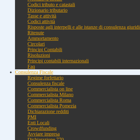
Codici tributo e catastali
Dizionario tributario
Tasse e attività
Codici attività
Risposte agli interpelli e alle istanze di consulenza giurid
Ritenute
Ammortamento
Circolari
Principi Contabili
Risoluzioni
Principi contabili internazionali
Faq
Consulenza Fiscale
Regime forfettario
Consulenza fiscale
Commercialista on line
Commercialista Milano
Commercialista Roma
Commercialista Pomezia
Dichiarazione redditi
PMI
Enti Locali
Crowdfunding
Avviare impresa
Dichiarazione 770