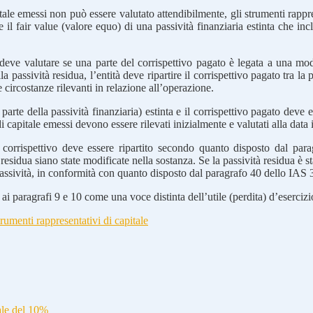
itale emessi non può essere valutato attendibilmente, gli strumenti rappres
 il fair value (valore equo) di una passività finanziaria estinta che inc
à deve valutare se una parte del corrispettivo pagato è legata a una mod
passività residua, l’entità deve ripartire il corrispettivo pagato tra la pa
 le circostanze rilevanti in relazione all’operazione.
i parte della passività finanziaria) estinta e il corrispettivo pagato deve 
capitale emessi devono essere rilevati inizialmente e valutati alla data in
l corrispettivo deve essere ripartito secondo quanto disposto dal para
 residua siano state modificate nella sostanza. Se la passività residua è s
passività, in conformità con quanto disposto dal paragrafo 40 dello IAS 
ai paragrafi 9 e 10 come una voce distinta dell’utile (perdita) d’esercizi
trumenti rappresentativi di capitale
ale del 10%