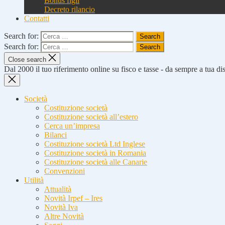
Bonus figli
Decreto rilancio
Contatti
Search for:
Search for:
Close search
Dal 2000 il tuo riferimento online su fisco e tasse - da sempre a tua d
Società
Costituzione società
Costituzione società all’estero
Cerca un’impresa
Bilanci
Costituzione società Ltd Inglese
Costituzione società in Romania
Costituzione società alle Canarie
Convenzioni
Utilità
Attualità
Novità Irpef – Ires
Novità Iva
Altre Novità