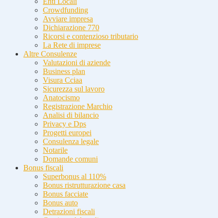
Enti Locali
Crowdfunding
Avviare impresa
Dichiarazione 770
Ricorsi e contenzioso tributario
La Rete di imprese
Altre Consulenze
Valutazioni di aziende
Business plan
Visura Cciaa
Sicurezza sul lavoro
Anatocismo
Registrazione Marchio
Analisi di bilancio
Privacy e Dps
Progetti europei
Consulenza legale
Notarile
Domande comuni
Bonus fiscali
Superbonus al 110%
Bonus ristrutturazione casa
Bonus facciate
Bonus auto
Detrazioni fiscali