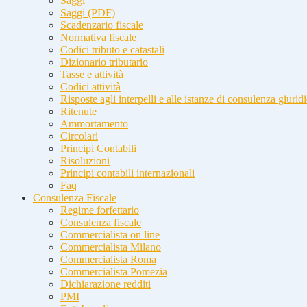
Saggi
Saggi (PDF)
Scadenzario fiscale
Normativa fiscale
Codici tributo e catastali
Dizionario tributario
Tasse e attività
Codici attività
Risposte agli interpelli e alle istanze di consulenza giurid
Ritenute
Ammortamento
Circolari
Principi Contabili
Risoluzioni
Principi contabili internazionali
Faq
Consulenza Fiscale
Regime forfettario
Consulenza fiscale
Commercialista on line
Commercialista Milano
Commercialista Roma
Commercialista Pomezia
Dichiarazione redditi
PMI