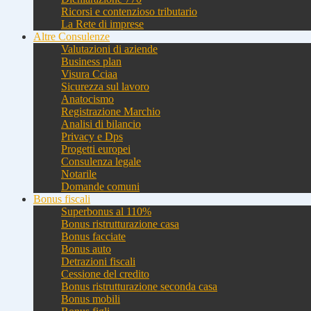
Ricorsi e contenzioso tributario
La Rete di imprese
Altre Consulenze
Valutazioni di aziende
Business plan
Visura Cciaa
Sicurezza sul lavoro
Anatocismo
Registrazione Marchio
Analisi di bilancio
Privacy e Dps
Progetti europei
Consulenza legale
Notarile
Domande comuni
Bonus fiscali
Superbonus al 110%
Bonus ristrutturazione casa
Bonus facciate
Bonus auto
Detrazioni fiscali
Cessione del credito
Bonus ristrutturazione seconda casa
Bonus mobili