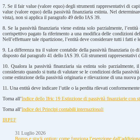
7. Se il fair value (valore equo) degli strumenti rappresentativi di cap
value (valore equo) della passività finanziaria estinta. Nel determinare
vista), non si applica il paragrafo 49 dello IAS 39.
8. Se la passività finanziaria viene estinta solo parzialmente, l’entit
corrispettivo pagato fa riferimento a una modifica delle condizioni della 
Nell’effettuare tale ripartizione, l’entità deve considerare tutti i fatti e
9. La differenza tra il valore contabile della passività finanziaria (o d
disposto dal paragrafo 41 dello IAS 39. Gli strumenti rappresentativi di 
10. Qualora la passività finanziaria sia estinta solo parzialmente, i
considerato quando si tratta di valutare se le condizioni della passività
come estinzione della passività originaria e rilevazione di una nuova 
11. Una entità deve indicare l’utile o la perdita rilevati conformemente 
Torna all’
Indice dello Ifric 19 Estinzione di passività finanziarie con s
Torna all’
Indice dei Principi contabili internazionali
IRPEF
31 Luglio 2026
Bonus e stock option: come funziona l’esenzione dall’addizion