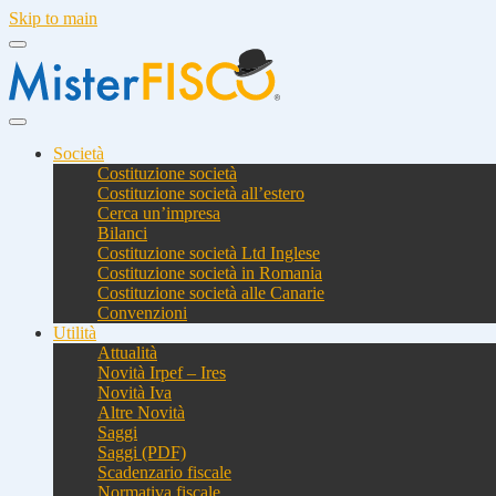
Skip to main
Società
Costituzione società
Costituzione società all’estero
Cerca un’impresa
Bilanci
Costituzione società Ltd Inglese
Costituzione società in Romania
Costituzione società alle Canarie
Convenzioni
Utilità
Attualità
Novità Irpef – Ires
Novità Iva
Altre Novità
Saggi
Saggi (PDF)
Scadenzario fiscale
Normativa fiscale