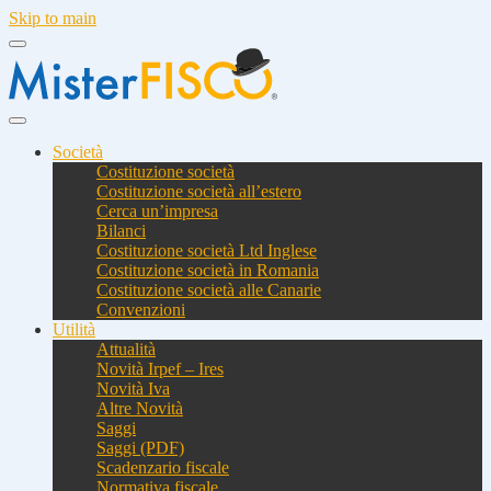
Skip to main
Società
Costituzione società
Costituzione società all’estero
Cerca un’impresa
Bilanci
Costituzione società Ltd Inglese
Costituzione società in Romania
Costituzione società alle Canarie
Convenzioni
Utilità
Attualità
Novità Irpef – Ires
Novità Iva
Altre Novità
Saggi
Saggi (PDF)
Scadenzario fiscale
Normativa fiscale