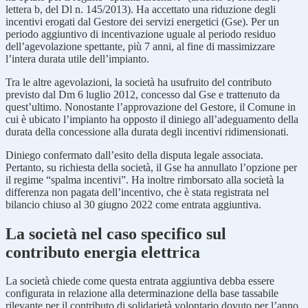
lettera b, del Dl n. 145/2013). Ha accettato una riduzione degli
incentivi erogati dal Gestore dei servizi energetici (Gse). Per un
periodo aggiuntivo di incentivazione uguale al periodo residuo
dell’agevolazione spettante, più 7 anni, al fine di massimizzare
l’intera durata utile dell’impianto.
Tra le altre agevolazioni, la società ha usufruito del contributo
previsto dal Dm 6 luglio 2012, concesso dal Gse e trattenuto da
quest’ultimo. Nonostante l’approvazione del Gestore, il Comune in
cui è ubicato l’impianto ha opposto il diniego all’adeguamento della
durata della concessione alla durata degli incentivi ridimensionati.
Diniego confermato dall’esito della disputa legale associata.
Pertanto, su richiesta della società, il Gse ha annullato l’opzione per
il regime “spalma incentivi”. Ha inoltre rimborsato alla società la
differenza non pagata dell’incentivo, che è stata registrata nel
bilancio chiuso al 30 giugno 2022 come entrata aggiuntiva.
La società nel caso specifico sul
contributo energia elettrica
La società chiede come questa entrata aggiuntiva debba essere
configurata in relazione alla determinazione della base tassabile
rilevante per il contributo di solidarietà volontario dovuto per l’anno