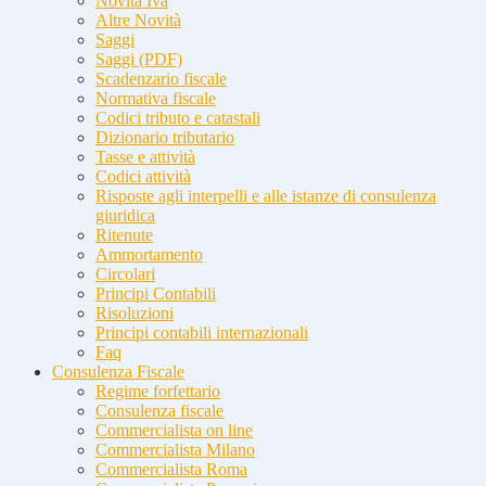
Novità Iva
Altre Novità
Saggi
Saggi (PDF)
Scadenzario fiscale
Normativa fiscale
Codici tributo e catastali
Dizionario tributario
Tasse e attività
Codici attività
Risposte agli interpelli e alle istanze di consulenza
giuridica
Ritenute
Ammortamento
Circolari
Principi Contabili
Risoluzioni
Principi contabili internazionali
Faq
Consulenza Fiscale
Regime forfettario
Consulenza fiscale
Commercialista on line
Commercialista Milano
Commercialista Roma