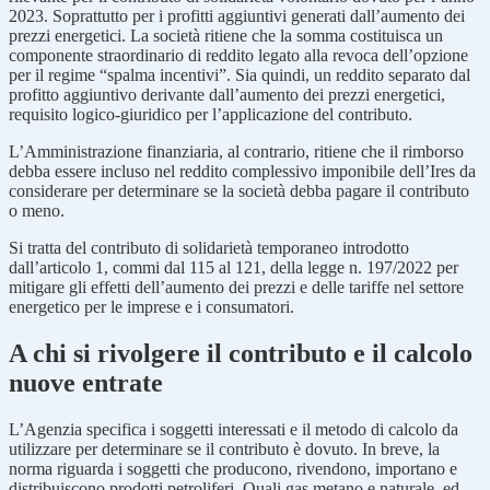
2023. Soprattutto per i profitti aggiuntivi generati dall’aumento dei
prezzi energetici. La società ritiene che la somma costituisca un
componente straordinario di reddito legato alla revoca dell’opzione
per il regime “spalma incentivi”. Sia quindi, un reddito separato dal
profitto aggiuntivo derivante dall’aumento dei prezzi energetici,
requisito logico-giuridico per l’applicazione del contributo.
L’Amministrazione finanziaria, al contrario, ritiene che il rimborso
debba essere incluso nel reddito complessivo imponibile dell’Ires da
considerare per determinare se la società debba pagare il contributo
o meno.
Si tratta del contributo di solidarietà temporaneo introdotto
dall’articolo 1, commi dal 115 al 121, della legge n. 197/2022 per
mitigare gli effetti dell’aumento dei prezzi e delle tariffe nel settore
energetico per le imprese e i consumatori.
A chi si rivolgere il contributo e il calcolo
nuove entrate
L’Agenzia specifica i soggetti interessati e il metodo di calcolo da
utilizzare per determinare se il contributo è dovuto. In breve, la
norma riguarda i soggetti che producono, rivendono, importano e
distribuiscono prodotti petroliferi. Quali gas metano e naturale, ed