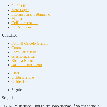
Pubblicità
Note Legali
Informativa al trattamento
Mappa
Collabora con noi
La Redazione
UTILITA'
Fogli di Calcolo Gratuiti
Contratti
Formulari fiscali
Giurisprudenza
Ricerca Norme
Bandi finanziamenti
Libri
Utilità Gratuite
Guide fiscali
Seguici
Seguici
© 2026 Misterfisco. Tutti i diritti sono riservati, è vietata anche la