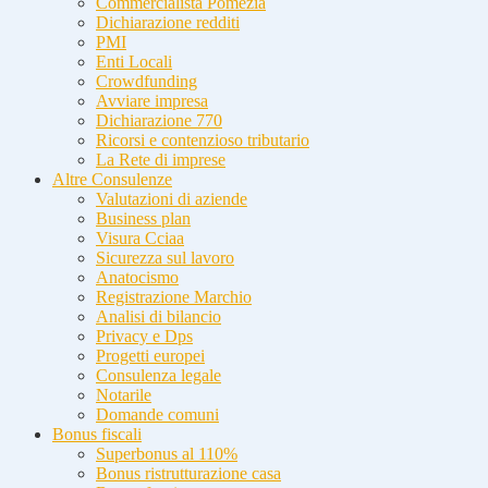
Commercialista Pomezia
Dichiarazione redditi
PMI
Enti Locali
Crowdfunding
Avviare impresa
Dichiarazione 770
Ricorsi e contenzioso tributario
La Rete di imprese
Altre Consulenze
Valutazioni di aziende
Business plan
Visura Cciaa
Sicurezza sul lavoro
Anatocismo
Registrazione Marchio
Analisi di bilancio
Privacy e Dps
Progetti europei
Consulenza legale
Notarile
Domande comuni
Bonus fiscali
Superbonus al 110%
Bonus ristrutturazione casa