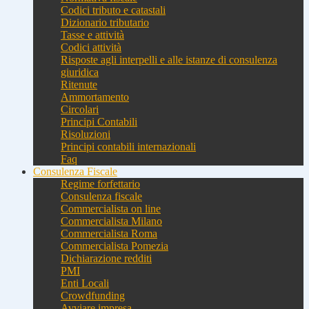
Codici tributo e catastali
Dizionario tributario
Tasse e attività
Codici attività
Risposte agli interpelli e alle istanze di consulenza
giuridica
Ritenute
Ammortamento
Circolari
Principi Contabili
Risoluzioni
Principi contabili internazionali
Faq
Consulenza Fiscale
Regime forfettario
Consulenza fiscale
Commercialista on line
Commercialista Milano
Commercialista Roma
Commercialista Pomezia
Dichiarazione redditi
PMI
Enti Locali
Crowdfunding
Avviare impresa