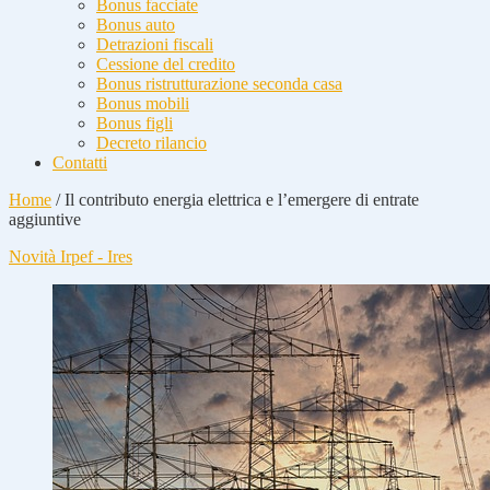
Bonus facciate
Bonus auto
Detrazioni fiscali
Cessione del credito
Bonus ristrutturazione seconda casa
Bonus mobili
Bonus figli
Decreto rilancio
Contatti
Home
/
Il contributo energia elettrica e l’emergere di entrate
aggiuntive
Novità Irpef - Ires