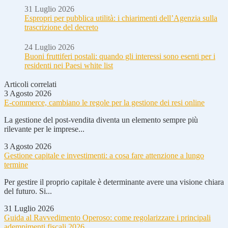
31 Luglio 2026
Espropri per pubblica utilità: i chiarimenti dell’Agenzia sulla
trascrizione del decreto
24 Luglio 2026
Buoni fruttiferi postali: quando gli interessi sono esenti per i
residenti nei Paesi white list
Articoli correlati
3 Agosto 2026
E-commerce, cambiano le regole per la gestione dei resi online
La gestione del post-vendita diventa un elemento sempre più
rilevante per le imprese...
3 Agosto 2026
Gestione capitale e investimenti: a cosa fare attenzione a lungo
termine
Per gestire il proprio capitale è determinante avere una visione chiara
del futuro. Si...
31 Luglio 2026
Guida al Ravvedimento Operoso: come regolarizzare i principali
adempimenti fiscali 2026