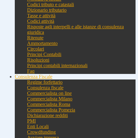
Codici tributo e catastali
Dizionario tributario
Tasse e attività
Codici attività
Risposte agli interpelli e alle istanze di consulenza
giuridica
Ritenute
Ammortamento
Circolari
Principi Contabili
Risoluzioni
Principi contabili internazionali
Faq
Consulenza Fiscale
Regime forfettario
Consulenza fiscale
Commercialista on line
Commercialista Milano
Commercialista Roma
Commercialista Pomezia
Dichiarazione redditi
PMI
Enti Locali
Crowdfunding
Avviare impresa