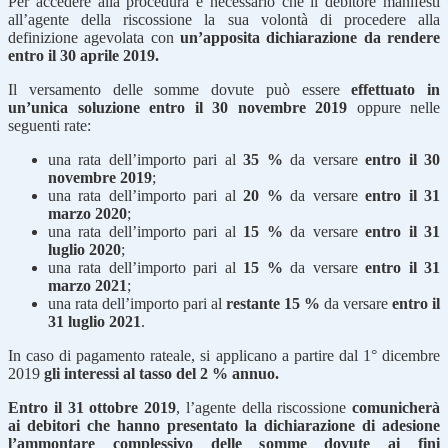
Per accedere alla procedura è necessario che il debitore manifesti
all’agente della riscossione la sua volontà di procedere alla
definizione agevolata con
un’apposita dichiarazione da rendere
entro il 30 aprile 2019.
Il versamento delle somme dovute può essere
effettuato in
un’unica soluzione entro il 30 novembre 2019
oppure nelle
seguenti rate:
una rata dell’importo pari al
35 %
da versare
entro il 30
novembre 2019
;
una rata dell’importo pari al
20 %
da versare
entro il 31
marzo 2020
;
una rata dell’importo pari al
15 %
da versare
entro il 31
luglio 2020
;
una rata dell’importo pari al
15 %
da versare
entro il 31
marzo 2021
;
una rata dell’importo pari al
restante 15 %
da versare
entro il
31 luglio 2021
.
In caso di pagamento rateale, si applicano a partire dal 1° dicembre
2019
gli interessi al tasso del 2 % annuo.
Entro il 31 ottobre 2019
, l’agente della riscossione
comunicherà
ai debitori che hanno presentato la dichiarazione di adesione
l’ammontare complessivo delle somme dovute ai fini