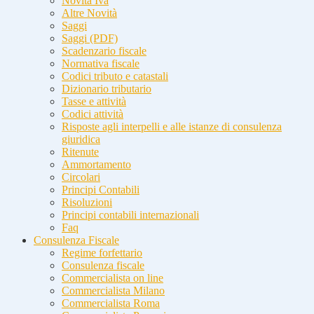
Novità Iva
Altre Novità
Saggi
Saggi (PDF)
Scadenzario fiscale
Normativa fiscale
Codici tributo e catastali
Dizionario tributario
Tasse e attività
Codici attività
Risposte agli interpelli e alle istanze di consulenza
giuridica
Ritenute
Ammortamento
Circolari
Principi Contabili
Risoluzioni
Principi contabili internazionali
Faq
Consulenza Fiscale
Regime forfettario
Consulenza fiscale
Commercialista on line
Commercialista Milano
Commercialista Roma