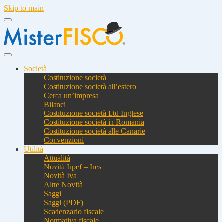
Skip to main
Società
Costituzione società
Costituzione società all’estero
Cerca un’impresa
Bilanci
Costituzione società Ltd Inglese
Costituzione società in Romania
Costituzione società alle Canarie
Convenzioni
Utilità
Attualità
Novità Irpef – Ires
Novità Iva
Altre Novità
Saggi
Saggi (PDF)
Scadenzario fiscale
Normativa fiscale