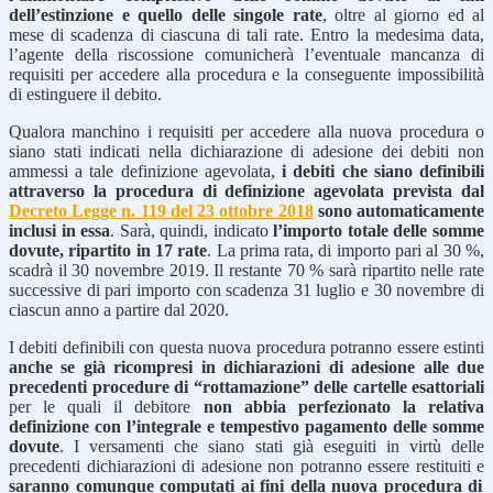
dell’estinzione e quello delle singole rate
, oltre al giorno ed al
mese di scadenza di ciascuna di tali rate. Entro la medesima data,
l’agente della riscossione comunicherà l’eventuale mancanza di
requisiti per accedere alla procedura e la conseguente impossibilità
di estinguere il debito.
Qualora manchino i requisiti per accedere alla nuova procedura o
siano stati indicati nella dichiarazione di adesione dei debiti non
ammessi a tale definizione agevolata,
i debiti che siano definibili
attraverso la procedura di definizione agevolata prevista dal
Decreto Legge n. 119 del 23 ottobre 2018
sono automaticamente
inclusi in essa
. Sarà, quindi, indicato
l’importo totale delle somme
dovute, ripartito in 17 rate
. La prima rata, di importo pari al 30 %,
scadrà il 30 novembre 2019. Il restante 70 % sarà ripartito nelle rate
successive di pari importo con scadenza 31 luglio e 30 novembre di
ciascun anno a partire dal 2020.
I debiti definibili con questa nuova procedura potranno essere estinti
anche se già ricompresi in dichiarazioni di adesione alle due
precedenti procedure di “rottamazione” delle cartelle esattoriali
per le quali il debitore
non abbia perfezionato la relativa
definizione con l’integrale e tempestivo pagamento delle somme
dovute
. I versamenti che siano stati già eseguiti in virtù delle
precedenti dichiarazioni di adesione non potranno essere restituiti e
saranno comunque computati ai fini della nuova procedura di