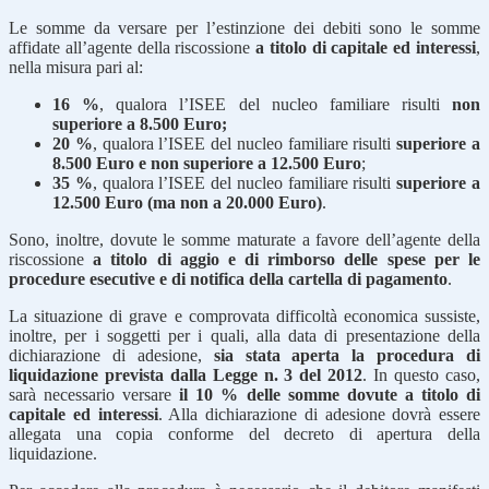
Le somme da versare per l’estinzione dei debiti sono le somme
affidate all’agente della riscossione
a titolo di capitale ed interessi
,
nella misura pari al:
16 %
, qualora l’ISEE del nucleo familiare risulti
non
superiore a 8.500 Euro;
20 %
, qualora l’ISEE del nucleo familiare risulti
superiore a
8.500 Euro e non superiore a 12.500 Euro
;
35 %
, qualora l’ISEE del nucleo familiare risulti
superiore a
12.500 Euro (ma non a 20.000 Euro)
.
Sono, inoltre, dovute le somme maturate a favore dell’agente della
riscossione
a titolo di aggio e di rimborso delle spese per le
procedure esecutive e di notifica della cartella di pagamento
.
La situazione di grave e comprovata difficoltà economica sussiste,
inoltre, per i soggetti per i quali, alla data di presentazione della
dichiarazione di adesione,
sia stata aperta la procedura di
liquidazione prevista dalla Legge n. 3 del 2012
. In questo caso,
sarà necessario versare
il 10 % delle somme dovute a titolo di
capitale ed interessi
. Alla dichiarazione di adesione dovrà essere
allegata una copia conforme del decreto di apertura della
liquidazione.