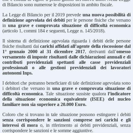
di Bilancio sono numerose le disposizioni in ambito fiscale.
La Legge di Bilancio per il 2019 prevede
una nuova possibilità di
definizione agevolata dei debiti
per le persone fisiche che versano
in
una grave e comprovata situazione di difficoltà economica
(articolo 1, commi 184 e seguenti, Legge n. 145/2018).
Il sistema di definizione agevolata riguarda i debiti delle persone
fisiche risultanti dai
carichi affidati all’agente della riscossione dal
1° gennaio 2000 al 31 dicembre 2017
, derivanti dall’
omesso
versamento di imposte risultanti dalle dichiarazioni annuali e di
contributi previdenziali spettanti alle casse previdenziali
professionali o alle gestioni previdenziali dei lavoratori
autonomi Inps.
I debitori che potranno beneficiare di tale definizione agevolata sono
i debitori che versano in
una grave e comprovata situazione di
difficoltà economica
. Tale situazione sussiste qualora
l’indicatore
della situazione economica equivalente (ISEE) del nucleo
familiare non sia superiore a 20.000 Euro.
Coloro che si trovano in tale situazione possono estinguere i debiti
senza corrispondere le sanzioni comprese nei carichi e gli
interessi di mora
o, in riferimento ai debiti previdenziali, senza
corrispondere le sanzioni e le somme aggiuntive.