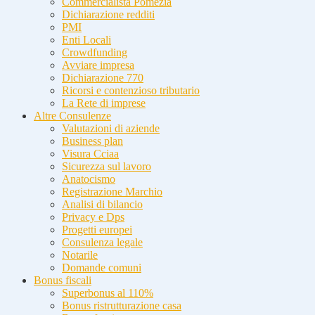
Commercialista Pomezia
Dichiarazione redditi
PMI
Enti Locali
Crowdfunding
Avviare impresa
Dichiarazione 770
Ricorsi e contenzioso tributario
La Rete di imprese
Altre Consulenze
Valutazioni di aziende
Business plan
Visura Cciaa
Sicurezza sul lavoro
Anatocismo
Registrazione Marchio
Analisi di bilancio
Privacy e Dps
Progetti europei
Consulenza legale
Notarile
Domande comuni
Bonus fiscali
Superbonus al 110%
Bonus ristrutturazione casa