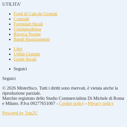
UTILITA'
Fogli di Calcolo Gratuiti
Contratti
Formulari fiscali
Giurisprudenza
Ricerca Norme
Bandi finanziamenti
Libri
Utilità Gratuite
Guide fiscali
Seguici
Seguici
© 2026 Misterfisco. Tutti i diritti sono riservati, è vietata anche la
riproduzione parziale.
Marchio registrato dello Studio Commercialista Di Michele di Roma
e Milano. P.Iva 09277651007 -
Cookie policy
-
Privacy policy
Powered by Tun2U