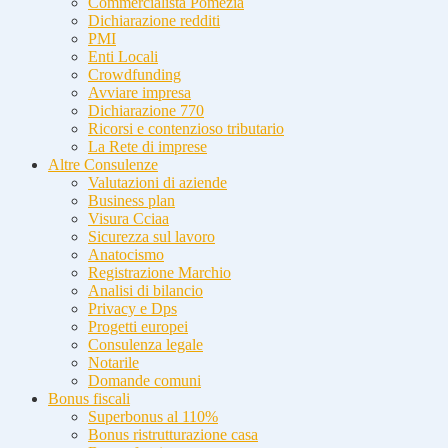
Commercialista Pomezia
Dichiarazione redditi
PMI
Enti Locali
Crowdfunding
Avviare impresa
Dichiarazione 770
Ricorsi e contenzioso tributario
La Rete di imprese
Altre Consulenze
Valutazioni di aziende
Business plan
Visura Cciaa
Sicurezza sul lavoro
Anatocismo
Registrazione Marchio
Analisi di bilancio
Privacy e Dps
Progetti europei
Consulenza legale
Notarile
Domande comuni
Bonus fiscali
Superbonus al 110%
Bonus ristrutturazione casa