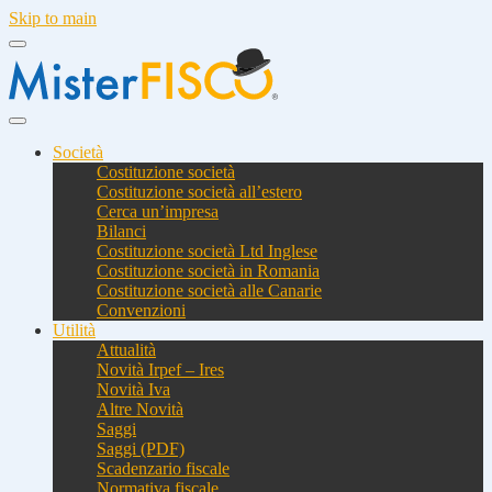
Skip to main
Società
Costituzione società
Costituzione società all’estero
Cerca un’impresa
Bilanci
Costituzione società Ltd Inglese
Costituzione società in Romania
Costituzione società alle Canarie
Convenzioni
Utilità
Attualità
Novità Irpef – Ires
Novità Iva
Altre Novità
Saggi
Saggi (PDF)
Scadenzario fiscale
Normativa fiscale