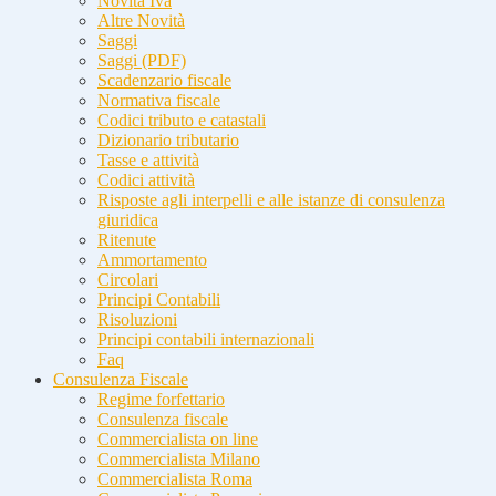
Novità Iva
Altre Novità
Saggi
Saggi (PDF)
Scadenzario fiscale
Normativa fiscale
Codici tributo e catastali
Dizionario tributario
Tasse e attività
Codici attività
Risposte agli interpelli e alle istanze di consulenza
giuridica
Ritenute
Ammortamento
Circolari
Principi Contabili
Risoluzioni
Principi contabili internazionali
Faq
Consulenza Fiscale
Regime forfettario
Consulenza fiscale
Commercialista on line
Commercialista Milano
Commercialista Roma