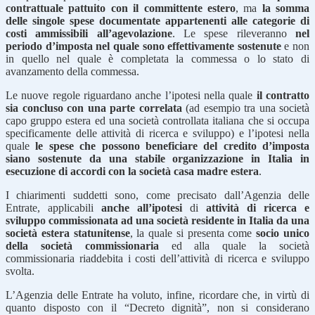
contrattuale pattuito con il committente estero
, ma
la somma
delle singole spese documentate appartenenti alle categorie di
costi ammissibili all’agevolazione
. Le spese rileveranno
nel
periodo d’imposta nel quale sono effettivamente sostenute
e non
in quello nel quale è completata la commessa o lo stato di
avanzamento della commessa.
Le nuove regole riguardano anche l’ipotesi nella quale
il contratto
sia concluso con una parte correlata
(ad esempio tra una società
capo gruppo estera ed una società controllata italiana che si occupa
specificamente delle attività di ricerca e sviluppo) e l’ipotesi nella
quale
le spese che possono beneficiare del credito d’imposta
siano sostenute da una stabile organizzazione in Italia in
esecuzione di accordi con la società casa madre estera
.
I chiarimenti suddetti sono, come precisato dall’Agenzia delle
Entrate, applicabili
anche all’ipotesi
di
attività di ricerca e
sviluppo commissionata ad una società residente in Italia da una
società estera statunitense
, la quale si presenta come
socio unico
della società commissionaria
ed alla quale la società
commissionaria riaddebita i costi dell’attività di ricerca e sviluppo
svolta.
L’Agenzia delle Entrate ha voluto, infine, ricordare che, in virtù di
quanto disposto con il “Decreto dignità”, non si considerano