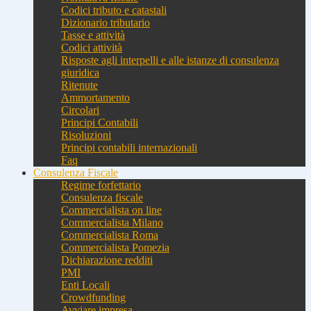
Codici tributo e catastali
Dizionario tributario
Tasse e attività
Codici attività
Risposte agli interpelli e alle istanze di consulenza
giuridica
Ritenute
Ammortamento
Circolari
Principi Contabili
Risoluzioni
Principi contabili internazionali
Faq
Consulenza Fiscale
Regime forfettario
Consulenza fiscale
Commercialista on line
Commercialista Milano
Commercialista Roma
Commercialista Pomezia
Dichiarazione redditi
PMI
Enti Locali
Crowdfunding
Avviare impresa