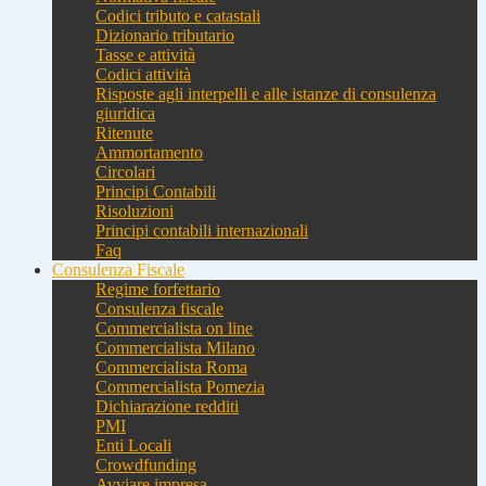
Codici tributo e catastali
Dizionario tributario
Tasse e attività
Codici attività
Risposte agli interpelli e alle istanze di consulenza
giuridica
Ritenute
Ammortamento
Circolari
Principi Contabili
Risoluzioni
Principi contabili internazionali
Faq
Consulenza Fiscale
Regime forfettario
Consulenza fiscale
Commercialista on line
Commercialista Milano
Commercialista Roma
Commercialista Pomezia
Dichiarazione redditi
PMI
Enti Locali
Crowdfunding
Avviare impresa