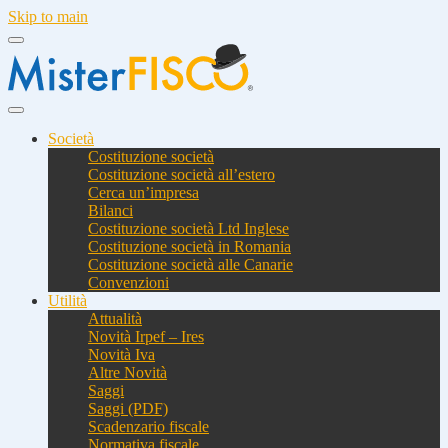
Skip to main
Società
Costituzione società
Costituzione società all’estero
Cerca un’impresa
Bilanci
Costituzione società Ltd Inglese
Costituzione società in Romania
Costituzione società alle Canarie
Convenzioni
Utilità
Attualità
Novità Irpef – Ires
Novità Iva
Altre Novità
Saggi
Saggi (PDF)
Scadenzario fiscale
Normativa fiscale