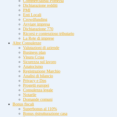
Commercialista Pomezia
Dichiarazione redditi
PMI
Enti Locali
Crowdfunding
Avviare impresa
Dichiarazione 770
Ricorsi e contenzioso tributario
La Rete di imprese
Altre Consulenze
Valutazioni di aziende
Business plan
Visura Cciaa
Sicurezza sul lavoro
Anatocismo
Registrazione Marchio
Analisi di bilancio
Privacy e Dps
Progetti europei
Consulenza legale
Notarile
Domande comuni
Bonus fiscali
Superbonus al 110%
Bonus ristrutturazione casa