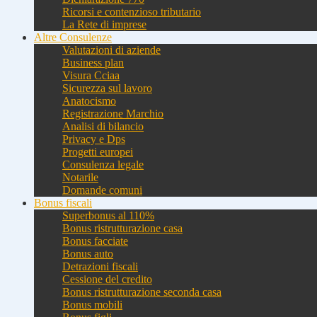
Ricorsi e contenzioso tributario
La Rete di imprese
Altre Consulenze
Valutazioni di aziende
Business plan
Visura Cciaa
Sicurezza sul lavoro
Anatocismo
Registrazione Marchio
Analisi di bilancio
Privacy e Dps
Progetti europei
Consulenza legale
Notarile
Domande comuni
Bonus fiscali
Superbonus al 110%
Bonus ristrutturazione casa
Bonus facciate
Bonus auto
Detrazioni fiscali
Cessione del credito
Bonus ristrutturazione seconda casa
Bonus mobili