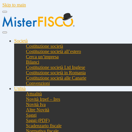
Skip to main
Società
Costituzione società
Costituzione società all’estero
Cerca un’impresa
Bilanci
Costituzione società Ltd Inglese
Costituzione società in Romania
Costituzione società alle Canarie
Convenzioni
Utilità
Attualità
Novità Irpef – Ires
Novità Iva
Altre Novità
Saggi
Saggi (PDF)
Scadenzario fiscale
Normativa fiscale