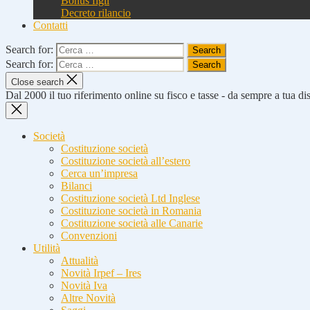
Bonus figli
Decreto rilancio
Contatti
Search for:
Search for:
Close search
Dal 2000 il tuo riferimento online su fisco e tasse - da sempre a tua d
Società
Costituzione società
Costituzione società all’estero
Cerca un’impresa
Bilanci
Costituzione società Ltd Inglese
Costituzione società in Romania
Costituzione società alle Canarie
Convenzioni
Utilità
Attualità
Novità Irpef – Ires
Novità Iva
Altre Novità