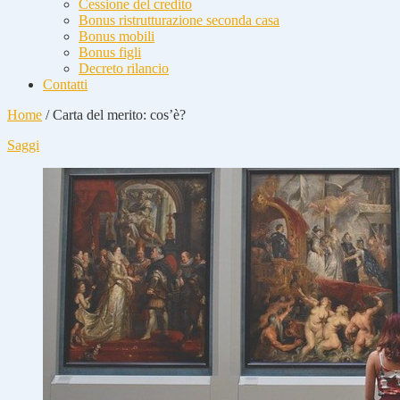
Cessione del credito
Bonus ristrutturazione seconda casa
Bonus mobili
Bonus figli
Decreto rilancio
Contatti
Home
/
Carta del merito: cos’è?
Saggi