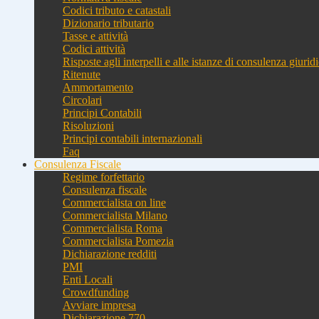
Codici tributo e catastali
Dizionario tributario
Tasse e attività
Codici attività
Risposte agli interpelli e alle istanze di consulenza giurid
Ritenute
Ammortamento
Circolari
Principi Contabili
Risoluzioni
Principi contabili internazionali
Faq
Consulenza Fiscale
Regime forfettario
Consulenza fiscale
Commercialista on line
Commercialista Milano
Commercialista Roma
Commercialista Pomezia
Dichiarazione redditi
PMI
Enti Locali
Crowdfunding
Avviare impresa
Dichiarazione 770