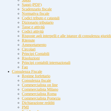
Saggi
Saggi (PDF)
Scadenzario fiscale
Normativa fiscale
Codici tributo e catastali
Dizionario tributario
Tasse e attività
Codici attività
Risposte agli interpelli e alle istanze di consulenza giurid
Ritenute
Ammortamento
Circolari
Principi Contabili
Risoluzioni
Principi contabili internazionali
Faq
Consulenza Fiscale
Regime forfettario
Consulenza fiscale
Commercialista on line
Commercialista Milano
Commercialista Roma
Commercialista Pomezia
Dichiarazione redditi
PMI