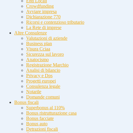
Enti Locali
Crowdfunding
Avviare impresa
Dichiarazione 770
Ricorsi e contenzioso tributario
La Rete di imprese
Altre Consulenze
Valutazioni di aziende
Business plan
Visura Cciaa
Sicurezza sul lavoro
Anatocismo
Registrazione Marchio
Analisi di bilancio
Privacy e Dps
Progetti europei
Consulenza legale
Notarile
Domande comuni
Bonus fiscali
Superbonus al 110%
Bonus ristrutturazione casa
Bonus facciate
Bonus auto
Detrazioni fiscali