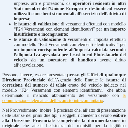
imprese, arti e professioni, da
operatori residenti in altri
Stati membri dell’Unione Europea e destinati ad essere
utilizzati come beni strumentali all’esercizio dell’attività di
impresa
;
le
istanze di validazione
di versamenti effettuati con modello
“F24 Versamenti con elementi identificativi” per
un importo
insufficiente o incongruente
;
le
istanze di validazione
di versamenti di imposta effettuati
con modello “F24 Versamenti con elementi identificativi” per
un importo corrispondente all’imposta calcolata secondo
l’aliquota Iva agevolata per i casi in cui l’intestatario del
veicolo sia un portatore di handicap
avente diritto
all’agevolazione.
Possono, invece, essere presentate
presso gli Uffici di qualunque
Direzione Provinciale
dell’Agenzia delle Entrate
le istanze di
correzione del numero di telaio
errato del veicolo indicato nel
modello “F24 Versamenti con elementi identificativi” che abbia
determinato il mancato abbinamento del versamento con
la
comunicazione telematica dell’acquisto intracomunitario
.
Nel Provvedimento, inoltre, è precisato che, all’atto di presentazione
delle istanze dei primi due tipi, i soggetti richiedenti devono
esibire
alla Direzione Provinciale competente la documentazione in
originale
che attesti l’esistenza dei requisiti per la legittima