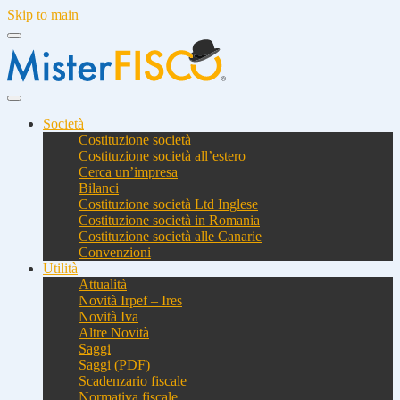
Skip to main
Società
Costituzione società
Costituzione società all’estero
Cerca un’impresa
Bilanci
Costituzione società Ltd Inglese
Costituzione società in Romania
Costituzione società alle Canarie
Convenzioni
Utilità
Attualità
Novità Irpef – Ires
Novità Iva
Altre Novità
Saggi
Saggi (PDF)
Scadenzario fiscale
Normativa fiscale