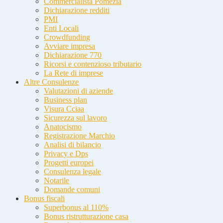
Commercialista Pomezia
Dichiarazione redditi
PMI
Enti Locali
Crowdfunding
Avviare impresa
Dichiarazione 770
Ricorsi e contenzioso tributario
La Rete di imprese
Altre Consulenze
Valutazioni di aziende
Business plan
Visura Cciaa
Sicurezza sul lavoro
Anatocismo
Registrazione Marchio
Analisi di bilancio
Privacy e Dps
Progetti europei
Consulenza legale
Notarile
Domande comuni
Bonus fiscali
Superbonus al 110%
Bonus ristrutturazione casa