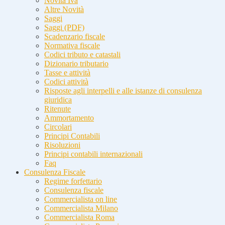
Novità Iva
Altre Novità
Saggi
Saggi (PDF)
Scadenzario fiscale
Normativa fiscale
Codici tributo e catastali
Dizionario tributario
Tasse e attività
Codici attività
Risposte agli interpelli e alle istanze di consulenza
giuridica
Ritenute
Ammortamento
Circolari
Principi Contabili
Risoluzioni
Principi contabili internazionali
Faq
Consulenza Fiscale
Regime forfettario
Consulenza fiscale
Commercialista on line
Commercialista Milano
Commercialista Roma