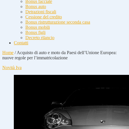
Bonus facciate
Bonus auto
Detrazioni fiscali
Cessione del credito
Bonus ristrutturazione seconda casa
Bonus mobili
Bonus figli
Decreto rilancio
Contatti
Home
/
Acquisto di auto e moto da Paesi dell’Unione Europea:
nuove regole per l’immatricolazione
Novità Iva