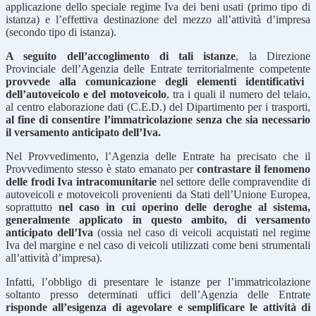
applicazione dello speciale regime Iva dei beni usati (primo tipo di
istanza) e l’effettiva destinazione del mezzo all’attività d’impresa
(secondo tipo di istanza).
A seguito dell’accoglimento di tali istanze
, la Direzione
Provinciale dell’Agenzia delle Entrate territorialmente competente
provvede alla comunicazione degli elementi identificativi
dell’autoveicolo e del motoveicolo
, tra i quali il numero del telaio,
al centro elaborazione dati (C.E.D.) del Dipartimento per i trasporti,
al fine di consentire l’immatricolazione senza che sia necessario
il versamento anticipato dell’Iva.
Nel Provvedimento, l’Agenzia delle Entrate ha precisato che il
Provvedimento stesso è stato emanato per
contrastare il fenomeno
delle frodi Iva intracomunitarie
nel settore delle compravendite di
autoveicoli e motoveicoli provenienti da Stati dell’Unione Europea,
soprattutto
nel caso in cui operino delle deroghe al sistema,
generalmente applicato in questo ambito, di versamento
anticipato dell’Iva
(ossia nel caso di veicoli acquistati nel regime
Iva del margine e nel caso di veicoli utilizzati come beni strumentali
all’attività d’impresa).
Infatti, l’obbligo di presentare le istanze per l’immatricolazione
soltanto presso determinati uffici dell’Agenzia delle Entrate
risponde all’esigenza di agevolare e semplificare le attività di