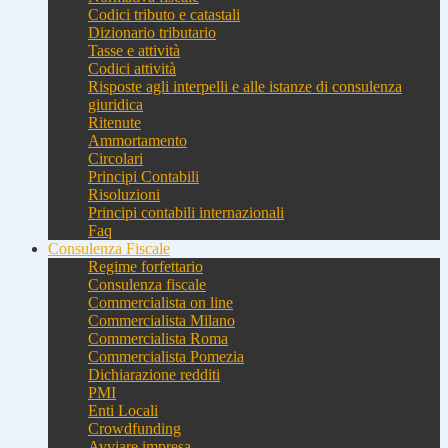
Codici tributo e catastali
Dizionario tributario
Tasse e attività
Codici attività
Risposte agli interpelli e alle istanze di consulenza
giuridica
Ritenute
Ammortamento
Circolari
Principi Contabili
Risoluzioni
Principi contabili internazionali
Faq
Consulenza Fiscale
Regime forfettario
Consulenza fiscale
Commercialista on line
Commercialista Milano
Commercialista Roma
Commercialista Pomezia
Dichiarazione redditi
PMI
Enti Locali
Crowdfunding
Avviare impresa