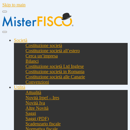
Skip to main
Società
Costituzione società
Costituzione società all’estero
Cerca un’impresa
Bilanci
Costituzione società Ltd Inglese
Costituzione società in Romania
Costituzione società alle Canarie
Convenzioni
Utilità
Attualità
Novità Irpef – Ires
Novità Iva
Altre Novità
Saggi
Saggi (PDF)
Scadenzario fiscale
Normativa fiscale