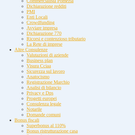
Commercialista Pomezia
Dichiarazione redditi
PMI
Enti Locali
Crowdfunding
Avviare impresa
Dichiarazione 770
Ricorsi e contenzioso tributario
La Rete di imprese
Altre Consulenze
Valutazioni di aziende
Business plan
Visura Cciaa
Sicurezza sul lavoro
Anatocismo
Registrazione Marchio
Analisi di bilancio
Privacy e Dps
Progetti europei
Consulenza legale
Notarile
Domande comuni
Bonus fiscali
Superbonus al 110%
Bonus ristrutturazione casa