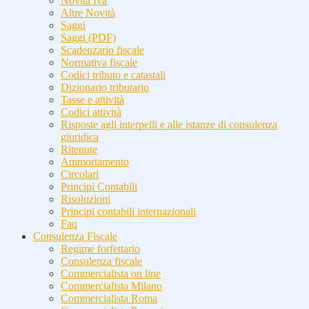
Novità Iva
Altre Novità
Saggi
Saggi (PDF)
Scadenzario fiscale
Normativa fiscale
Codici tributo e catastali
Dizionario tributario
Tasse e attività
Codici attività
Risposte agli interpelli e alle istanze di consulenza
giuridica
Ritenute
Ammortamento
Circolari
Principi Contabili
Risoluzioni
Principi contabili internazionali
Faq
Consulenza Fiscale
Regime forfettario
Consulenza fiscale
Commercialista on line
Commercialista Milano
Commercialista Roma