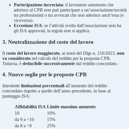
Partecipazione incrociata
: il lavoratore autonomo che
aderisce al CPB non può partecipare a un’associazione/società
tra professionisti o tra avvocati che non aderisce anch’essa (e
viceversa).
Eccezione ISA
: se l’attività svolta dall’associazione non ha
gli ISA approvati, la regola non si applica.
3. Neutralizzazione del costo del lavoro
Il
costo del lavoro maggiorato
, ai sensi del Dlgs n. 216/2023,
non
va considerato
nel calcolo del reddito per la proposta CPB.
Tuttavia, è
deducibile successivamente
dal reddito concordato.
4. Nuove soglie per le proposte CPB
Introdotte
limitazioni percentuali
all’aumento del reddito
concordato rispetto a quello dell’anno precedente, in base al
punteggio ISA:
Affidabilità ISA
Limite massimo aumento
10
10%
da 9 a <10
15%
da 8 a <9
25%