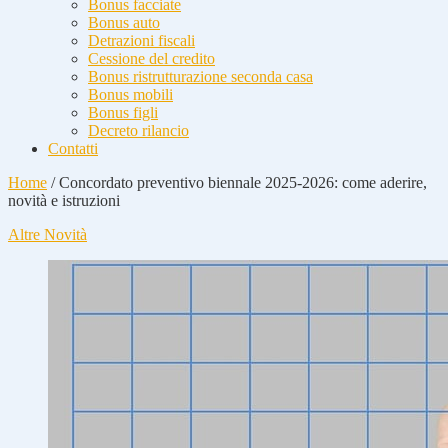
Bonus facciate
Bonus auto
Detrazioni fiscali
Cessione del credito
Bonus ristrutturazione seconda casa
Bonus mobili
Bonus figli
Decreto rilancio
Contatti
Home
/
Concordato preventivo biennale 2025-2026: come aderire,
novità e istruzioni
Altre Novità