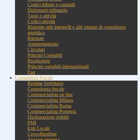
Codici tributo e catastali
Dizionario tributario
Tasse e attività
Codici attività
Risposte agli interpelli e alle istanze di consulenza
giuridica
Ritenute
Ammortamento
Circolari
Principi Contabili
Risoluzioni
Principi contabili internazionali
Faq
Consulenza Fiscale
Regime forfettario
Consulenza fiscale
Commercialista on line
Commercialista Milano
Commercialista Roma
Commercialista Pomezia
Dichiarazione redditi
PMI
Enti Locali
Crowdfunding
Avviare impresa