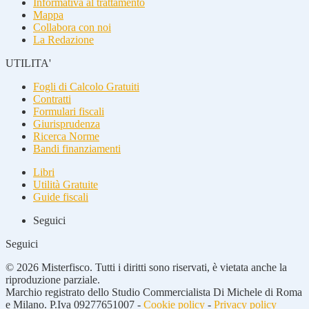
Informativa al trattamento
Mappa
Collabora con noi
La Redazione
UTILITA'
Fogli di Calcolo Gratuiti
Contratti
Formulari fiscali
Giurisprudenza
Ricerca Norme
Bandi finanziamenti
Libri
Utilità Gratuite
Guide fiscali
Seguici
Seguici
© 2026 Misterfisco. Tutti i diritti sono riservati, è vietata anche la
riproduzione parziale.
Marchio registrato dello Studio Commercialista Di Michele di Roma
e Milano. P.Iva 09277651007 -
Cookie policy
-
Privacy policy