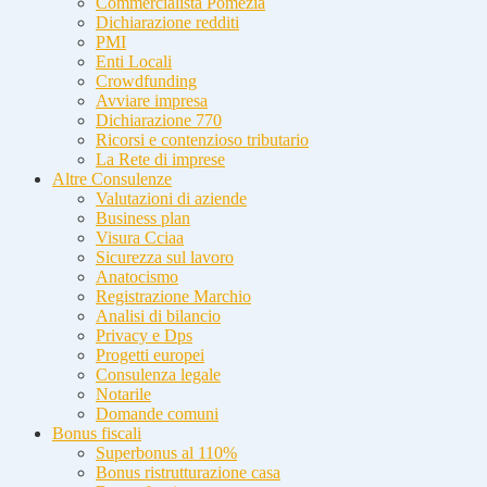
Commercialista Pomezia
Dichiarazione redditi
PMI
Enti Locali
Crowdfunding
Avviare impresa
Dichiarazione 770
Ricorsi e contenzioso tributario
La Rete di imprese
Altre Consulenze
Valutazioni di aziende
Business plan
Visura Cciaa
Sicurezza sul lavoro
Anatocismo
Registrazione Marchio
Analisi di bilancio
Privacy e Dps
Progetti europei
Consulenza legale
Notarile
Domande comuni
Bonus fiscali
Superbonus al 110%
Bonus ristrutturazione casa