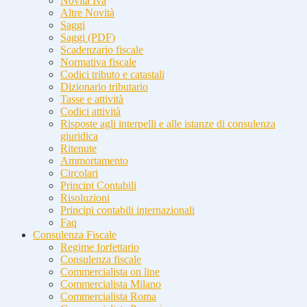
Novità Iva
Altre Novità
Saggi
Saggi (PDF)
Scadenzario fiscale
Normativa fiscale
Codici tributo e catastali
Dizionario tributario
Tasse e attività
Codici attività
Risposte agli interpelli e alle istanze di consulenza
giuridica
Ritenute
Ammortamento
Circolari
Principi Contabili
Risoluzioni
Principi contabili internazionali
Faq
Consulenza Fiscale
Regime forfettario
Consulenza fiscale
Commercialista on line
Commercialista Milano
Commercialista Roma