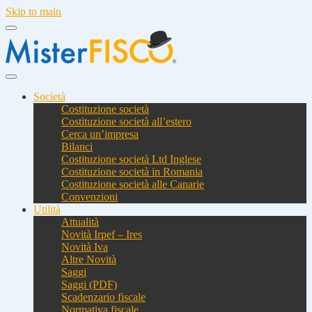
Skip to main
Società
Costituzione società
Costituzione società all’estero
Cerca un’impresa
Bilanci
Costituzione società Ltd Inglese
Costituzione società in Romania
Costituzione società alle Canarie
Convenzioni
Utilità
Attualità
Novità Irpef – Ires
Novità Iva
Altre Novità
Saggi
Saggi (PDF)
Scadenzario fiscale
Normativa fiscale