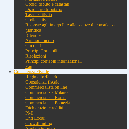
Codici tributo e catastali
Dizionario tributario
Tasse e attività
Codici attività
Risposte agli interpelli e alle istanze di consulenza
giuridica
Ritenute
Ammortamento
Circolari
Principi Contabili
Risoluzioni
Principi contabili internazionali
Faq
Consulenza Fiscale
Regime forfettario
Consulenza fiscale
Commercialista on line
Commercialista Milano
Commercialista Roma
Commercialista Pomezia
Dichiarazione redditi
PMI
Enti Locali
Crowdfunding
Avviare impresa