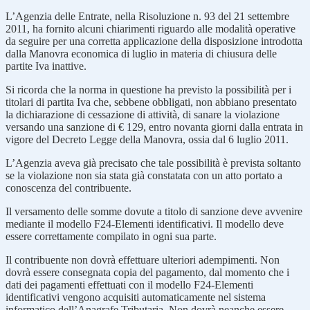
L’Agenzia delle Entrate, nella Risoluzione n. 93 del 21 settembre
2011, ha fornito alcuni chiarimenti riguardo alle modalità operative
da seguire per una corretta applicazione della disposizione introdotta
dalla Manovra economica di luglio in materia di chiusura delle
partite Iva inattive.
Si ricorda che la norma in questione ha previsto la possibilità per i
titolari di partita Iva che, sebbene obbligati, non abbiano presentato
la dichiarazione di cessazione di attività, di sanare la violazione
versando una sanzione di € 129, entro novanta giorni dalla entrata in
vigore del Decreto Legge della Manovra, ossia dal 6 luglio 2011.
L’Agenzia aveva già precisato che tale possibilità è prevista soltanto
se la violazione non sia stata già constatata con un atto portato a
conoscenza del contribuente.
Il versamento delle somme dovute a titolo di sanzione deve avvenire
mediante il modello F24-Elementi identificativi. Il modello deve
essere correttamente compilato in ogni sua parte.
Il contribuente non dovrà effettuare ulteriori adempimenti. Non
dovrà essere consegnata copia del pagamento, dal momento che i
dati dei pagamenti effettuati con il modello F24-Elementi
identificativi vengono acquisiti automaticamente nel sistema
informatico dell’Anagrafe Tributaria. Non dovrà neanche essere