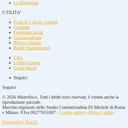
La Redazione
UTILITA'
Fogli di Calcolo Gratuiti
Contratti
Formulari fiscali
Giurisprudenza
Ricerca Norme
Bandi finanziamenti
Libri
Utilità Gratuite
Guide fiscali
Seguici
Seguici
© 2026 Misterfisco. Tutti i diritti sono riservati, è vietata anche la
riproduzione parziale.
Marchio registrato dello Studio Commercialista Di Michele di Roma
e Milano. P.Iva 09277651007 -
Cookie policy
-
Privacy policy
Powered by Tun2U