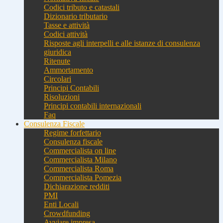
Codici tributo e catastali
Dizionario tributario
Tasse e attività
Codici attività
Risposte agli interpelli e alle istanze di consulenza
giuridica
Ritenute
Ammortamento
Circolari
Principi Contabili
Risoluzioni
Principi contabili internazionali
Faq
Consulenza Fiscale
Regime forfettario
Consulenza fiscale
Commercialista on line
Commercialista Milano
Commercialista Roma
Commercialista Pomezia
Dichiarazione redditi
PMI
Enti Locali
Crowdfunding
Avviare impresa