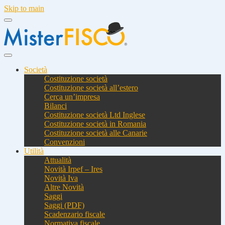
Skip to main
Società
Costituzione società
Costituzione società all’estero
Cerca un’impresa
Bilanci
Costituzione società Ltd Inglese
Costituzione società in Romania
Costituzione società alle Canarie
Convenzioni
Utilità
Attualità
Novità Irpef – Ires
Novità Iva
Altre Novità
Saggi
Saggi (PDF)
Scadenzario fiscale
Normativa fiscale