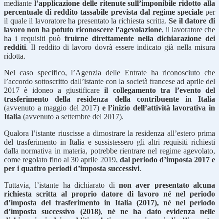
mediante
l’applicazione delle ritenute sull’imponibile ridotto alla
percentuale di reddito tassabile prevista dal regime speciale
per
il quale il lavoratore ha presentato la richiesta scritta.
Se il datore di
lavoro non ha potuto riconoscere l’agevolazione
, il lavoratore che
ha i requisiti può
fruirne direttamente nella dichiarazione dei
redditi
. Il reddito di lavoro dovrà essere indicato già nella misura
ridotta.
Nel caso specifico, l’Agenzia delle Entrate ha riconosciuto che
l’accordo sottoscritto dall’istante con la società francese ad aprile del
2017 è idoneo a giustificare
il collegamento tra l’evento del
trasferimento della residenza della contribuente in Italia
(avvenuto a maggio del 2017)
e l’inizio dell’attività lavorativa in
Italia
(avvenuto a settembre del 2017).
Qualora l’istante riuscisse a dimostrare la residenza all’estero prima
del trasferimento in Italia e sussistessero gli altri requisiti richiesti
dalla normativa in materia, potrebbe rientrare nel regime agevolato,
come regolato fino al 30 aprile 2019,
dal periodo d’imposta 2017 e
per i quattro periodi d’imposta successivi
.
Tuttavia, l’istante ha dichiarato di
non aver presentato alcuna
richiesta scritta al proprio datore di lavoro né nel periodo
d’imposta del trasferimento in Italia (2017), né nel periodo
d’imposta successivo (2018)
,
né ne ha dato evidenza nelle