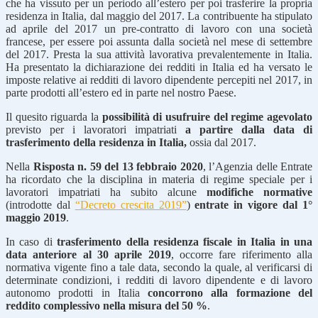
che ha vissuto per un periodo all’estero per poi trasferire la propria
residenza in Italia, dal maggio del 2017. La contribuente ha stipulato
ad aprile del 2017 un pre-contratto di lavoro con una società
francese, per essere poi assunta dalla società nel mese di settembre
del 2017. Presta la sua attività lavorativa prevalentemente in Italia.
Ha presentato la dichiarazione dei redditi in Italia ed ha versato le
imposte relative ai redditi di lavoro dipendente percepiti nel 2017, in
parte prodotti all’estero ed in parte nel nostro Paese.
Il quesito riguarda la
possibilità di usufruire del regime agevolato
previsto per i lavoratori impatriati
a partire dalla data di
trasferimento della residenza in Italia,
ossia dal 2017.
Nella
Risposta n. 59 del 13 febbraio 2020
, l’Agenzia delle Entrate
ha ricordato che la disciplina in materia di regime speciale per i
lavoratori impatriati ha subito alcune
modifiche normative
(introdotte dal
“Decreto crescita 2019”
)
entrate in vigore dal 1°
maggio 2019
.
In caso di
trasferimento della residenza fiscale in Italia in una
data anteriore al 30 aprile 2019
, occorre fare riferimento alla
normativa vigente fino a tale data, secondo la quale, al verificarsi di
determinate condizioni, i redditi di lavoro dipendente e di lavoro
autonomo prodotti in Italia
concorrono alla formazione del
reddito complessivo nella misura del 50 %
.