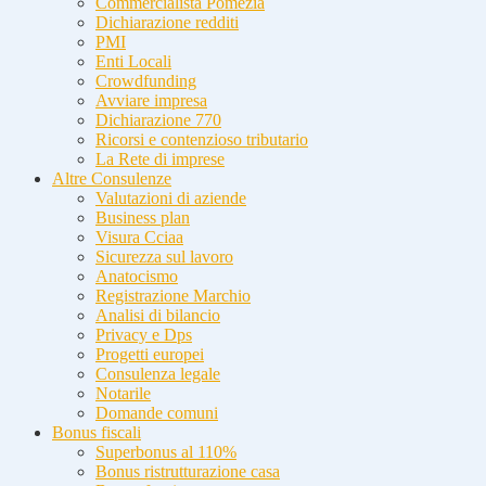
Commercialista Pomezia
Dichiarazione redditi
PMI
Enti Locali
Crowdfunding
Avviare impresa
Dichiarazione 770
Ricorsi e contenzioso tributario
La Rete di imprese
Altre Consulenze
Valutazioni di aziende
Business plan
Visura Cciaa
Sicurezza sul lavoro
Anatocismo
Registrazione Marchio
Analisi di bilancio
Privacy e Dps
Progetti europei
Consulenza legale
Notarile
Domande comuni
Bonus fiscali
Superbonus al 110%
Bonus ristrutturazione casa