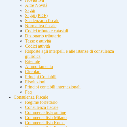
Novità Iva
Altre Novità
Saggi
Saggi (PDF)
Scadenzario fiscale
Normativa fiscale
Codici tributo e catastali
Dizionario tributario
Tasse e attività
Codici attività
Risposte agli interpelli e alle istanze di consulenza
giuridica
Ritenute
Ammortamento
Circolari
Principi Contabili
Risoluzioni
Principi contabili internazionali
Faq
Consulenza Fiscale
Regime forfettario
Consulenza fiscale
Commercialista on line
Commercialista Milano
Commercialista Roma