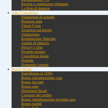
Ricorsi e contenzioso tributario
La Rete di imprese
Altre Consulenze
Valutazioni di aziende
Business plan
Visura Cciaa
Sicurezza sul lavoro
Anatocismo
Registrazione Marchio
Analisi di bilancio
Privacy e Dps
Progetti europei
Consulenza legale
Notarile
Domande comuni
Bonus fiscali
Superbonus al 110%
Bonus ristrutturazione casa
Bonus facciate
Bonus auto
Detrazioni fiscali
Cessione del credito
Bonus ristrutturazione seconda casa
Bonus mobili