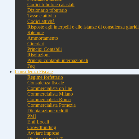
Codici tributo e catastali
Dizionario tributario
Tasse e attività
Codici attività
Risposte agli interpelli e alle istanze di consulenza giurid
Ritenute
Ammortamento
Circolari
Principi Contabili
Risoluzioni
Principi contabili internazionali
Faq
Consulenza Fiscale
Regime forfettario
Consulenza fiscale
Commercialista on line
Commercialista Milano
Commercialista Roma
Commercialista Pomezia
Dichiarazione redditi
PMI
Enti Locali
Crowdfunding
Avviare impresa
Dichiarazione 770