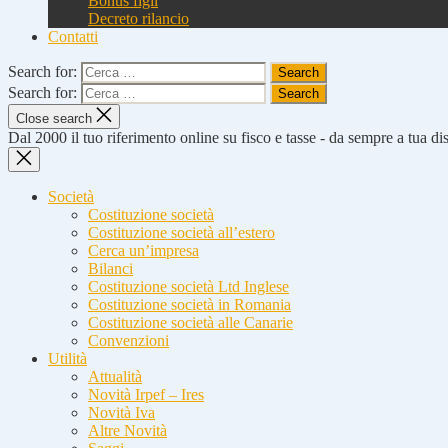
Bonus figli
Decreto rilancio
Contatti
Search for:
Search for:
Close search
Dal 2000 il tuo riferimento online su fisco e tasse - da sempre a tua d
Società
Costituzione società
Costituzione società all’estero
Cerca un’impresa
Bilanci
Costituzione società Ltd Inglese
Costituzione società in Romania
Costituzione società alle Canarie
Convenzioni
Utilità
Attualità
Novità Irpef – Ires
Novità Iva
Altre Novità