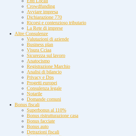
Enti Locali
Crowdfunding
Avviare impresa
Dichiarazione 770
Ricorsi e contenzioso tributario
La Rete di imprese
Altre Consulenze
Valutazioni di aziende
Business plan
Visura Cciaa
Sicurezza sul lavoro
Anatocismo
Registrazione Marchio
Analisi di bilancio
Privacy e Dps
Progetti europei
Consulenza legale
Notarile
Domande comuni
Bonus fiscali
Superbonus al 110%
Bonus ristrutturazione casa
Bonus facciate
Bonus auto
Detrazioni fiscali