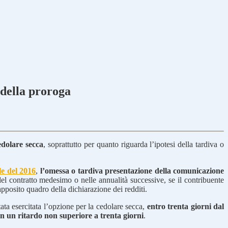
 della proroga
edolare secca
, soprattutto per quanto riguarda l’ipotesi della tardiva o
le del 2016
,
l’omessa o tardiva presentazione della comunicazione
del contratto medesimo o nelle annualità successive, se il contribuente
pposito quadro della dichiarazione dei redditi.
tata esercitata l’opzione per la cedolare secca,
entro trenta giorni dal
on un ritardo non superiore a trenta giorni
.