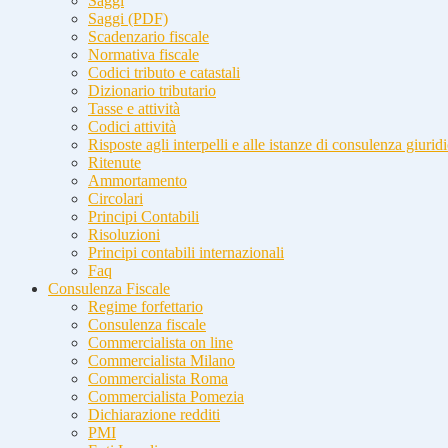
Saggi
Saggi (PDF)
Scadenzario fiscale
Normativa fiscale
Codici tributo e catastali
Dizionario tributario
Tasse e attività
Codici attività
Risposte agli interpelli e alle istanze di consulenza giurid
Ritenute
Ammortamento
Circolari
Principi Contabili
Risoluzioni
Principi contabili internazionali
Faq
Consulenza Fiscale
Regime forfettario
Consulenza fiscale
Commercialista on line
Commercialista Milano
Commercialista Roma
Commercialista Pomezia
Dichiarazione redditi
PMI