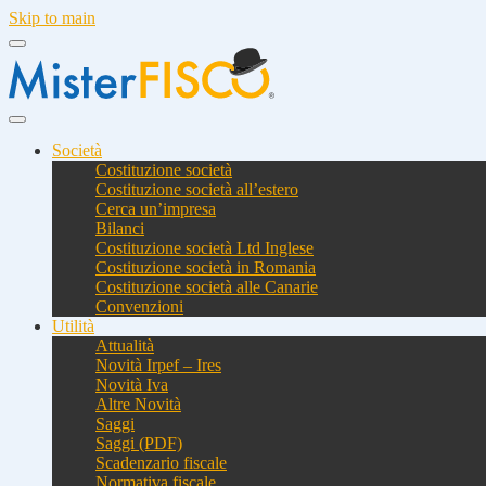
Skip to main
Società
Costituzione società
Costituzione società all’estero
Cerca un’impresa
Bilanci
Costituzione società Ltd Inglese
Costituzione società in Romania
Costituzione società alle Canarie
Convenzioni
Utilità
Attualità
Novità Irpef – Ires
Novità Iva
Altre Novità
Saggi
Saggi (PDF)
Scadenzario fiscale
Normativa fiscale