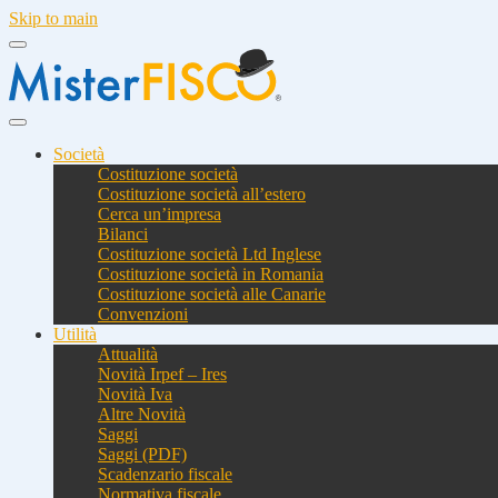
Skip to main
Società
Costituzione società
Costituzione società all’estero
Cerca un’impresa
Bilanci
Costituzione società Ltd Inglese
Costituzione società in Romania
Costituzione società alle Canarie
Convenzioni
Utilità
Attualità
Novità Irpef – Ires
Novità Iva
Altre Novità
Saggi
Saggi (PDF)
Scadenzario fiscale
Normativa fiscale