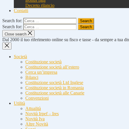
Bonus figli
Decreto rilancio
Contatti
Search for:
Search for:
Close search
Dal 2000 il tuo riferimento online su fisco e tasse - da sempre a tua d
Società
Costituzione società
Costituzione società all’estero
Cerca un’impresa
Bilanci
Costituzione società Ltd Inglese
Costituzione società in Romania
Costituzione società alle Canarie
Convenzioni
Utilità
Attualità
Novità Irpef – Ires
Novità Iva
Altre Novità