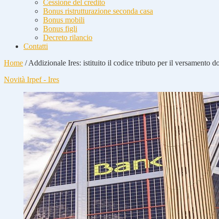
Cessione del credito
Bonus ristrutturazione seconda casa
Bonus mobili
Bonus figli
Decreto rilancio
Contatti
Home
/
Addizionale Ires: istituito il codice tributo per il versamento
Novità Irpef - Ires