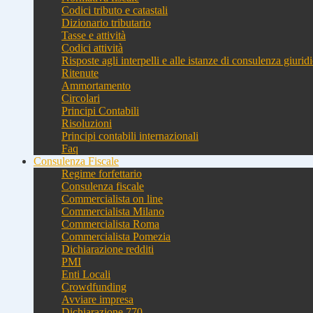
Codici tributo e catastali
Dizionario tributario
Tasse e attività
Codici attività
Risposte agli interpelli e alle istanze di consulenza giurid
Ritenute
Ammortamento
Circolari
Principi Contabili
Risoluzioni
Principi contabili internazionali
Faq
Consulenza Fiscale
Regime forfettario
Consulenza fiscale
Commercialista on line
Commercialista Milano
Commercialista Roma
Commercialista Pomezia
Dichiarazione redditi
PMI
Enti Locali
Crowdfunding
Avviare impresa
Dichiarazione 770