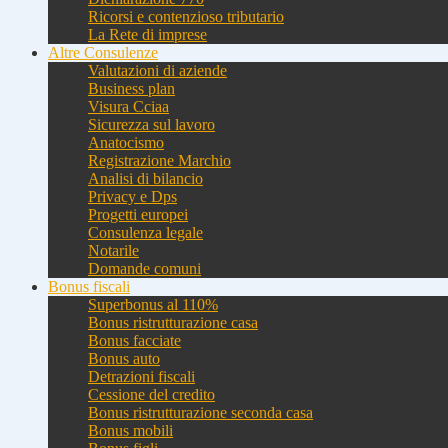
Ricorsi e contenzioso tributario
La Rete di imprese
Altre Consulenze
Valutazioni di aziende
Business plan
Visura Cciaa
Sicurezza sul lavoro
Anatocismo
Registrazione Marchio
Analisi di bilancio
Privacy e Dps
Progetti europei
Consulenza legale
Notarile
Domande comuni
Bonus fiscali
Superbonus al 110%
Bonus ristrutturazione casa
Bonus facciate
Bonus auto
Detrazioni fiscali
Cessione del credito
Bonus ristrutturazione seconda casa
Bonus mobili