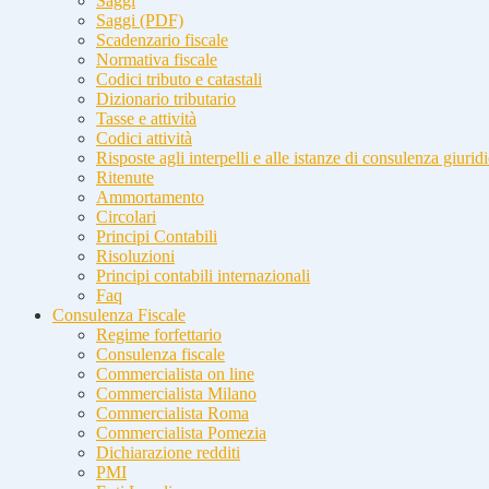
Saggi
Saggi (PDF)
Scadenzario fiscale
Normativa fiscale
Codici tributo e catastali
Dizionario tributario
Tasse e attività
Codici attività
Risposte agli interpelli e alle istanze di consulenza giurid
Ritenute
Ammortamento
Circolari
Principi Contabili
Risoluzioni
Principi contabili internazionali
Faq
Consulenza Fiscale
Regime forfettario
Consulenza fiscale
Commercialista on line
Commercialista Milano
Commercialista Roma
Commercialista Pomezia
Dichiarazione redditi
PMI