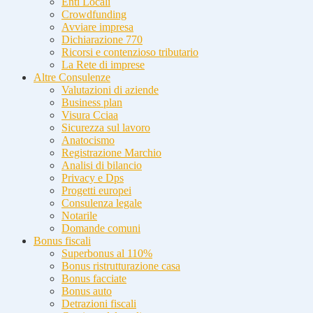
Enti Locali
Crowdfunding
Avviare impresa
Dichiarazione 770
Ricorsi e contenzioso tributario
La Rete di imprese
Altre Consulenze
Valutazioni di aziende
Business plan
Visura Cciaa
Sicurezza sul lavoro
Anatocismo
Registrazione Marchio
Analisi di bilancio
Privacy e Dps
Progetti europei
Consulenza legale
Notarile
Domande comuni
Bonus fiscali
Superbonus al 110%
Bonus ristrutturazione casa
Bonus facciate
Bonus auto
Detrazioni fiscali