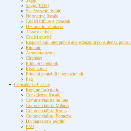
Saggi
Saggi (PDF)
Scadenzario fiscale
Normativa fiscale
Codici tributo e catastali
Dizionario tributario
Tasse e attività
Codici attività
Risposte agli interpelli e alle istanze di consulenza giurid
Ritenute
Ammortamento
Circolari
Principi Contabili
Risoluzioni
Principi contabili internazionali
Faq
Consulenza Fiscale
Regime forfettario
Consulenza fiscale
Commercialista on line
Commercialista Milano
Commercialista Roma
Commercialista Pomezia
Dichiarazione redditi
PMI