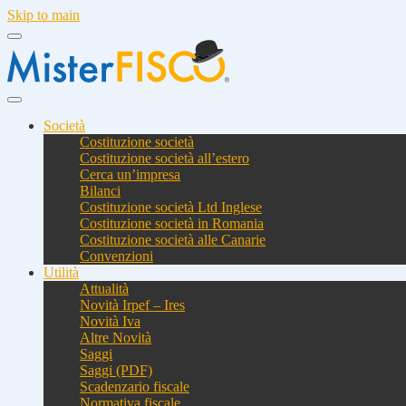
Skip to main
Società
Costituzione società
Costituzione società all’estero
Cerca un’impresa
Bilanci
Costituzione società Ltd Inglese
Costituzione società in Romania
Costituzione società alle Canarie
Convenzioni
Utilità
Attualità
Novità Irpef – Ires
Novità Iva
Altre Novità
Saggi
Saggi (PDF)
Scadenzario fiscale
Normativa fiscale