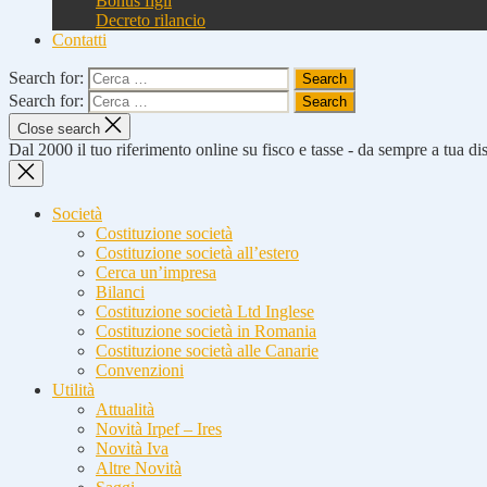
Bonus figli
Decreto rilancio
Contatti
Search for:
Search for:
Close search
Dal 2000 il tuo riferimento online su fisco e tasse - da sempre a tua d
Società
Costituzione società
Costituzione società all’estero
Cerca un’impresa
Bilanci
Costituzione società Ltd Inglese
Costituzione società in Romania
Costituzione società alle Canarie
Convenzioni
Utilità
Attualità
Novità Irpef – Ires
Novità Iva
Altre Novità