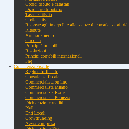
Codici tributo e catastali
Dizionario tributario
Tasse e attività
Codici attività
Risposte agli interpelli e alle istanze di consulenza giurid
Ritenute
Ammortamento
Circolari
Principi Contabili
Risoluzioni
Principi contabili internazionali
Faq
Consulenza Fiscale
Regime forfettario
Consulenza fiscale
Commercialista on line
Commercialista Milano
Commercialista Roma
Commercialista Pomezia
Dichiarazione redditi
PMI
Enti Locali
Crowdfunding
Avviare impresa
Dichiarazione 770