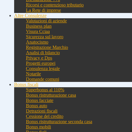
Ricorsi e contenzioso tributario
La Rete di imprese
Altre Consulenze
Valutazioni di aziende
Business plan
Visura Cciaa
Sicurezza sul lavoro
Anatocismo
Registrazione Marchio
Analisi di bilancio
Privacy e Dps
Progetti europei
Consulenza legale
Notarile
Domande comuni
Bonus fiscali
Superbonus al 110%
Bonus ristrutturazione casa
Bonus facciate
Bonus auto
Detrazioni fiscali
Cessione del credito
Bonus ristrutturazione seconda casa
Bonus mobili