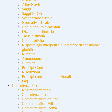
Novità Iva
Altre Novità
Saggi
Saggi (PDF)
Scadenzario fiscale
Normativa fiscale
Codici tributo e catastali
Dizionario tributario
Tasse e attività
Codici attività
Risposte agli interpelli e alle istanze di consulenza
giuridica
Ritenute
Ammortamento
Circolari
Principi Contabili
Risoluzioni
Principi contabili internazionali
Faq
Consulenza Fiscale
Regime forfettario
Consulenza fiscale
Commercialista on line
Commercialista Milano
Commercialista Roma