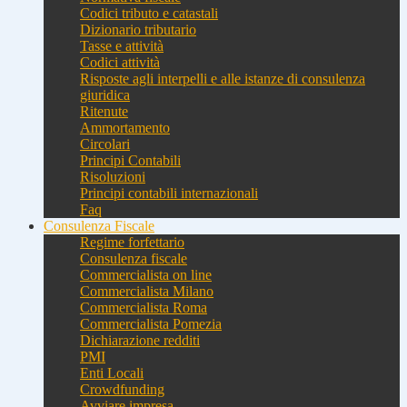
Codici tributo e catastali
Dizionario tributario
Tasse e attività
Codici attività
Risposte agli interpelli e alle istanze di consulenza
giuridica
Ritenute
Ammortamento
Circolari
Principi Contabili
Risoluzioni
Principi contabili internazionali
Faq
Consulenza Fiscale
Regime forfettario
Consulenza fiscale
Commercialista on line
Commercialista Milano
Commercialista Roma
Commercialista Pomezia
Dichiarazione redditi
PMI
Enti Locali
Crowdfunding
Avviare impresa