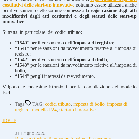
costitutivi delle start-up innovative
potranno essere utilizzati anche
per il versamento delle somme connesse alla
registrazione degli atti
modificativi degli atti costitutivi e degli statuti delle start-up
innovative
.
Si tratta, in particolare, dei codici tributo:
“
1540
” per il versamento dell’
imposta di registro
;
“
1541
” per le sanzioni da ravvedimento relative all’imposta di
registro;
“
1542
” per il versamento dell’
imposta di bollo
;
“
1543
” per le sanzioni da ravvedimento relative all’imposta di
bollo;
“
1544
” per gli interessi da ravvedimento.
Valgono le medesime istruzioni per la compilazione del modello
F24.
Tags
TAG:
codici tributo
,
imposta di bollo
,
imposta di
registro
,
modello F24
,
start-up innovative
IRPEF
31 Luglio 2026
Bonus e stock option: come funziona l’esenzione