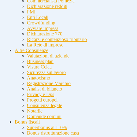
Commercialista Pomezia
Dichiarazione redditi
PMI
Enti Locali
Crowdfunding
Avviare impresa
Dichiarazione 770
Ricorsi e contenzioso tributario
La Rete di imprese
Altre Consulenze
Valutazioni di aziende
Business plan
Visura Cciaa
Sicurezza sul lavoro
Anatocismo
Registrazione Marchio
Analisi di bilancio
Privacy e Dps
Progetti europei
Consulenza legale
Notarile
Domande comuni
Bonus fiscali
Superbonus al 110%
Bonus ristrutturazione casa