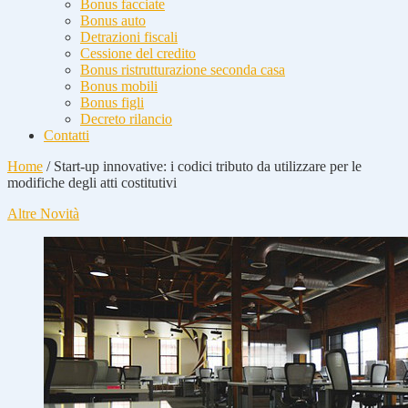
Bonus facciate
Bonus auto
Detrazioni fiscali
Cessione del credito
Bonus ristrutturazione seconda casa
Bonus mobili
Bonus figli
Decreto rilancio
Contatti
Home
/
Start-up innovative: i codici tributo da utilizzare per le
modifiche degli atti costitutivi
Altre Novità