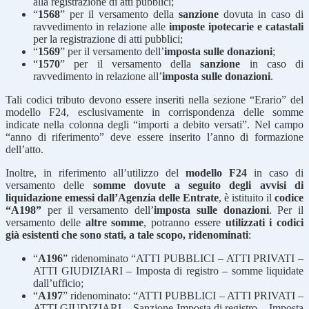
alla registrazione di atti pubblici;
“
1568
” per il versamento della
sanzione
dovuta in caso di
ravvedimento in relazione alle
imposte ipotecarie e catastali
per la registrazione di atti pubblici;
“
1569
” per il versamento dell’
imposta sulle donazioni
;
“
1570
” per il versamento della
sanzione
in caso di
ravvedimento in relazione all’
imposta sulle donazioni
.
Tali codici tributo devono essere inseriti nella sezione “Erario” del
modello F24, esclusivamente in corrispondenza delle somme
indicate nella colonna degli “importi a debito versati”. Nel campo
“anno di riferimento” deve essere inserito l’anno di formazione
dell’atto.
Inoltre, in riferimento all’utilizzo del
modello F24
in caso di
versamento delle
somme dovute a seguito degli avvisi di
liquidazione emessi dall’Agenzia delle Entrate
, è istituito il
codice
“A198”
per il versamento dell’
imposta sulle donazioni
. Per il
versamento delle
altre somme
, potranno essere
utilizzati i codici
già esistenti che sono stati, a tale scopo, ridenominati
:
“
A196
” ridenominato “ATTI PUBBLICI – ATTI PRIVATI –
ATTI GIUDIZIARI – Imposta di registro – somme liquidate
dall’ufficio;
“
A197
” ridenominato: “ATTI PUBBLICI – ATTI PRIVATI –
ATTI GIUDIZIARI – Sanzione Imposta di registro – Imposta