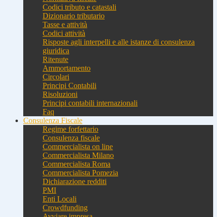
Codici tributo e catastali
Dizionario tributario
Tasse e attività
Codici attività
Risposte agli interpelli e alle istanze di consulenza
giuridica
Ritenute
Ammortamento
Circolari
Principi Contabili
Risoluzioni
Principi contabili internazionali
Faq
Consulenza Fiscale
Regime forfettario
Consulenza fiscale
Commercialista on line
Commercialista Milano
Commercialista Roma
Commercialista Pomezia
Dichiarazione redditi
PMI
Enti Locali
Crowdfunding
Avviare impresa