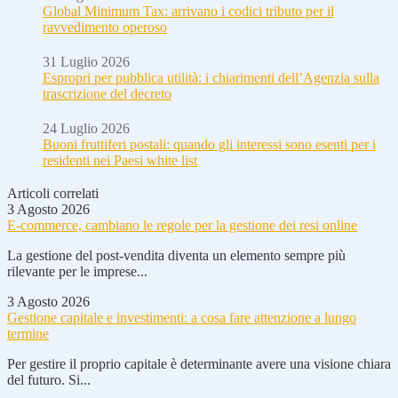
Global Minimum Tax: arrivano i codici tributo per il
ravvedimento operoso
31 Luglio 2026
Espropri per pubblica utilità: i chiarimenti dell’Agenzia sulla
trascrizione del decreto
24 Luglio 2026
Buoni fruttiferi postali: quando gli interessi sono esenti per i
residenti nei Paesi white list
Articoli correlati
3 Agosto 2026
E-commerce, cambiano le regole per la gestione dei resi online
La gestione del post-vendita diventa un elemento sempre più
rilevante per le imprese...
3 Agosto 2026
Gestione capitale e investimenti: a cosa fare attenzione a lungo
termine
Per gestire il proprio capitale è determinante avere una visione chiara
del futuro. Si...