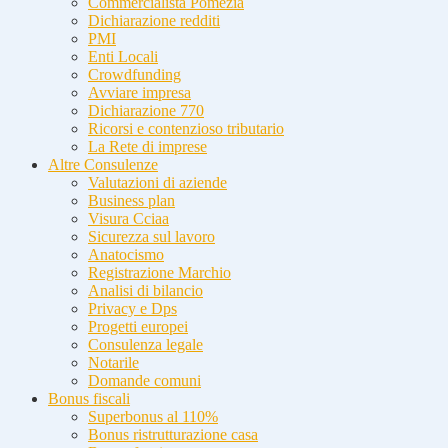
Commercialista Pomezia
Dichiarazione redditi
PMI
Enti Locali
Crowdfunding
Avviare impresa
Dichiarazione 770
Ricorsi e contenzioso tributario
La Rete di imprese
Altre Consulenze
Valutazioni di aziende
Business plan
Visura Cciaa
Sicurezza sul lavoro
Anatocismo
Registrazione Marchio
Analisi di bilancio
Privacy e Dps
Progetti europei
Consulenza legale
Notarile
Domande comuni
Bonus fiscali
Superbonus al 110%
Bonus ristrutturazione casa