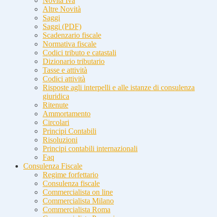
Novità Iva
Altre Novità
Saggi
Saggi (PDF)
Scadenzario fiscale
Normativa fiscale
Codici tributo e catastali
Dizionario tributario
Tasse e attività
Codici attività
Risposte agli interpelli e alle istanze di consulenza
giuridica
Ritenute
Ammortamento
Circolari
Principi Contabili
Risoluzioni
Principi contabili internazionali
Faq
Consulenza Fiscale
Regime forfettario
Consulenza fiscale
Commercialista on line
Commercialista Milano
Commercialista Roma