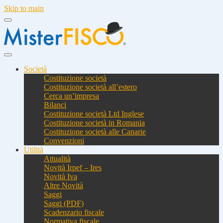
Skip to main
Società
Costituzione società
Costituzione società all’estero
Cerca un’impresa
Bilanci
Costituzione società Ltd Inglese
Costituzione società in Romania
Costituzione società alle Canarie
Convenzioni
Utilità
Attualità
Novità Irpef – Ires
Novità Iva
Altre Novità
Saggi
Saggi (PDF)
Scadenzario fiscale
Normativa fiscale