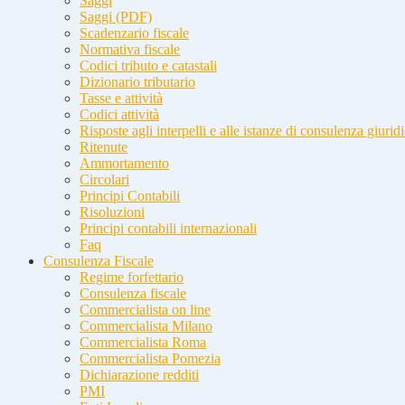
Saggi
Saggi (PDF)
Scadenzario fiscale
Normativa fiscale
Codici tributo e catastali
Dizionario tributario
Tasse e attività
Codici attività
Risposte agli interpelli e alle istanze di consulenza giurid
Ritenute
Ammortamento
Circolari
Principi Contabili
Risoluzioni
Principi contabili internazionali
Faq
Consulenza Fiscale
Regime forfettario
Consulenza fiscale
Commercialista on line
Commercialista Milano
Commercialista Roma
Commercialista Pomezia
Dichiarazione redditi
PMI