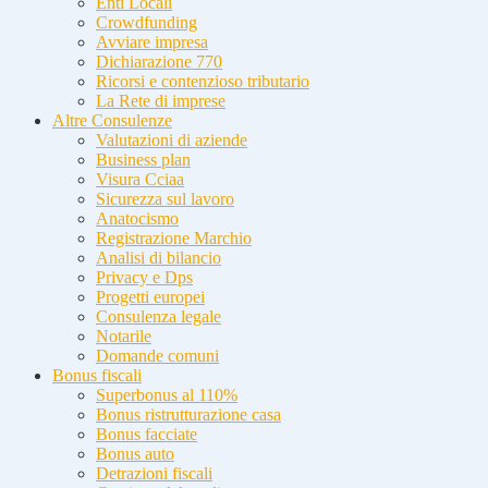
Enti Locali
Crowdfunding
Avviare impresa
Dichiarazione 770
Ricorsi e contenzioso tributario
La Rete di imprese
Altre Consulenze
Valutazioni di aziende
Business plan
Visura Cciaa
Sicurezza sul lavoro
Anatocismo
Registrazione Marchio
Analisi di bilancio
Privacy e Dps
Progetti europei
Consulenza legale
Notarile
Domande comuni
Bonus fiscali
Superbonus al 110%
Bonus ristrutturazione casa
Bonus facciate
Bonus auto
Detrazioni fiscali