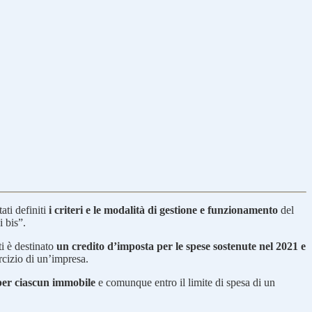
ati definiti
i criteri e le modalità di gestione e funzionamento
del
i bis”.
ti è destinato
un credito d’imposta per le spese sostenute nel 2021 e
rcizio di un’impresa.
per ciascun immobile
e comunque entro il limite di spesa di un