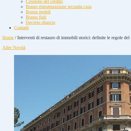
Cessione del credito
Bonus ristrutturazione seconda casa
Bonus mobili
Bonus figli
Decreto rilancio
Contatti
Home
/
Interventi di restauro di immobili storici: definite le regole de
Altre Novità