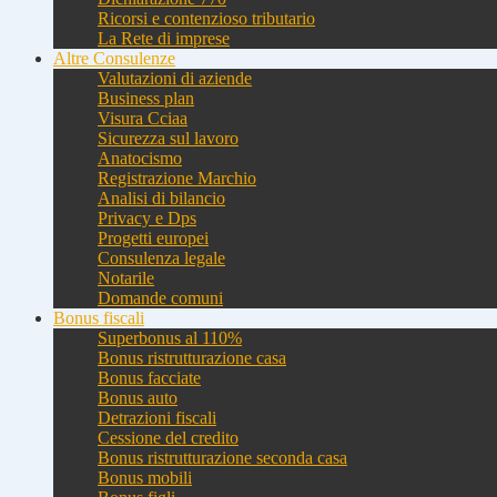
Ricorsi e contenzioso tributario
La Rete di imprese
Altre Consulenze
Valutazioni di aziende
Business plan
Visura Cciaa
Sicurezza sul lavoro
Anatocismo
Registrazione Marchio
Analisi di bilancio
Privacy e Dps
Progetti europei
Consulenza legale
Notarile
Domande comuni
Bonus fiscali
Superbonus al 110%
Bonus ristrutturazione casa
Bonus facciate
Bonus auto
Detrazioni fiscali
Cessione del credito
Bonus ristrutturazione seconda casa
Bonus mobili