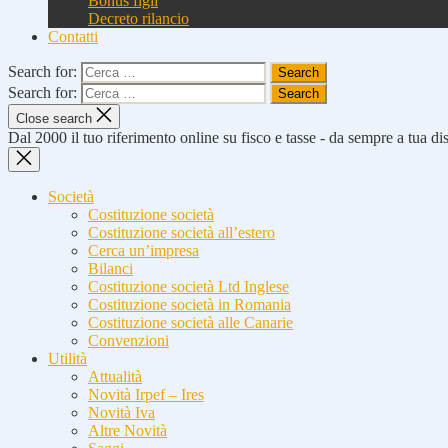
Bonus figli
Decreto rilancio
Contatti
Search for:
Search for:
Close search
Dal 2000 il tuo riferimento online su fisco e tasse - da sempre a tua d
Società
Costituzione società
Costituzione società all’estero
Cerca un’impresa
Bilanci
Costituzione società Ltd Inglese
Costituzione società in Romania
Costituzione società alle Canarie
Convenzioni
Utilità
Attualità
Novità Irpef – Ires
Novità Iva
Altre Novità