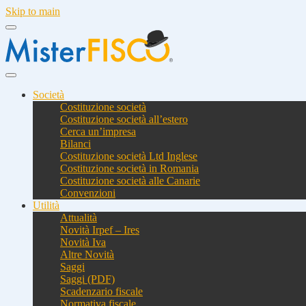
Skip to main
Società
Costituzione società
Costituzione società all’estero
Cerca un’impresa
Bilanci
Costituzione società Ltd Inglese
Costituzione società in Romania
Costituzione società alle Canarie
Convenzioni
Utilità
Attualità
Novità Irpef – Ires
Novità Iva
Altre Novità
Saggi
Saggi (PDF)
Scadenzario fiscale
Normativa fiscale