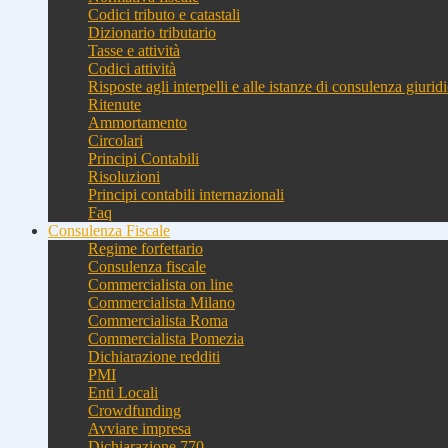
Codici tributo e catastali
Dizionario tributario
Tasse e attività
Codici attività
Risposte agli interpelli e alle istanze di consulenza giurid
Ritenute
Ammortamento
Circolari
Principi Contabili
Risoluzioni
Principi contabili internazionali
Faq
Consulenza Fiscale
Regime forfettario
Consulenza fiscale
Commercialista on line
Commercialista Milano
Commercialista Roma
Commercialista Pomezia
Dichiarazione redditi
PMI
Enti Locali
Crowdfunding
Avviare impresa
Dichiarazione 770