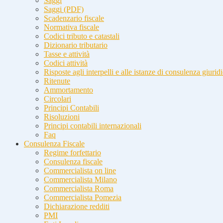
Saggi
Saggi (PDF)
Scadenzario fiscale
Normativa fiscale
Codici tributo e catastali
Dizionario tributario
Tasse e attività
Codici attività
Risposte agli interpelli e alle istanze di consulenza giurid
Ritenute
Ammortamento
Circolari
Principi Contabili
Risoluzioni
Principi contabili internazionali
Faq
Consulenza Fiscale
Regime forfettario
Consulenza fiscale
Commercialista on line
Commercialista Milano
Commercialista Roma
Commercialista Pomezia
Dichiarazione redditi
PMI