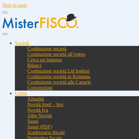
Skip to main
Società
Costituzione società
Costituzione società all’estero
Cerca un’impresa
Bilanci
Costituzione società Ltd Inglese
Costituzione società in Romania
Costituzione società alle Canarie
Convenzioni
Utilità
Attualità
Novità Irpef – Ires
Novità Iva
Altre Novità
Saggi
Saggi (PDF)
Scadenzario fiscale
Normativa fiscale