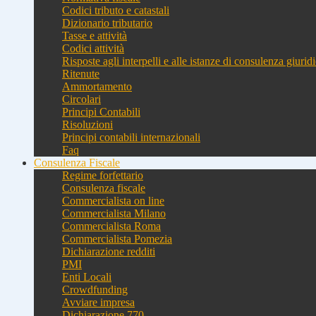
Codici tributo e catastali
Dizionario tributario
Tasse e attività
Codici attività
Risposte agli interpelli e alle istanze di consulenza giurid
Ritenute
Ammortamento
Circolari
Principi Contabili
Risoluzioni
Principi contabili internazionali
Faq
Consulenza Fiscale
Regime forfettario
Consulenza fiscale
Commercialista on line
Commercialista Milano
Commercialista Roma
Commercialista Pomezia
Dichiarazione redditi
PMI
Enti Locali
Crowdfunding
Avviare impresa
Dichiarazione 770