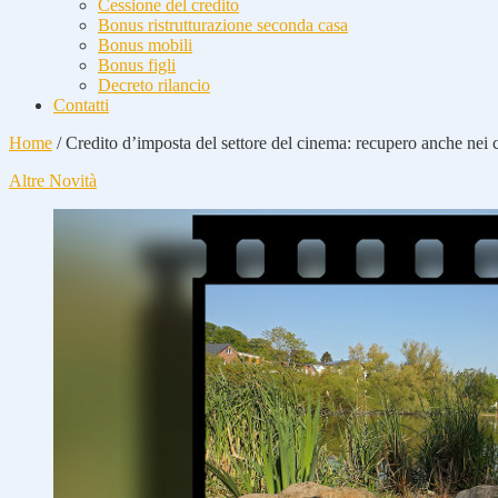
Cessione del credito
Bonus ristrutturazione seconda casa
Bonus mobili
Bonus figli
Decreto rilancio
Contatti
Home
/
Credito d’imposta del settore del cinema: recupero anche nei c
Altre Novità