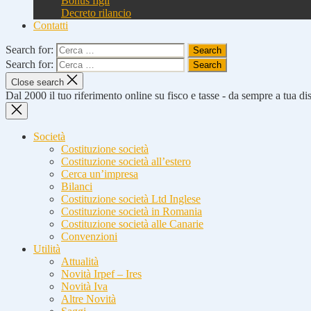
Bonus figli
Decreto rilancio
Contatti
Search for:
Search for:
Close search
Dal 2000 il tuo riferimento online su fisco e tasse - da sempre a tua d
Società
Costituzione società
Costituzione società all’estero
Cerca un’impresa
Bilanci
Costituzione società Ltd Inglese
Costituzione società in Romania
Costituzione società alle Canarie
Convenzioni
Utilità
Attualità
Novità Irpef – Ires
Novità Iva
Altre Novità