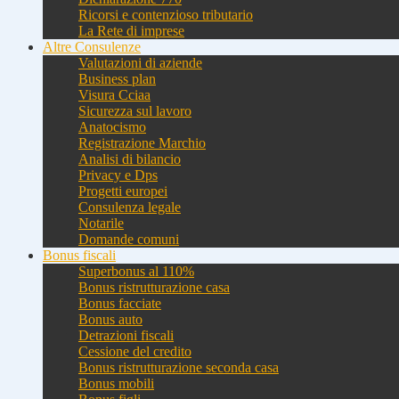
Ricorsi e contenzioso tributario
La Rete di imprese
Altre Consulenze
Valutazioni di aziende
Business plan
Visura Cciaa
Sicurezza sul lavoro
Anatocismo
Registrazione Marchio
Analisi di bilancio
Privacy e Dps
Progetti europei
Consulenza legale
Notarile
Domande comuni
Bonus fiscali
Superbonus al 110%
Bonus ristrutturazione casa
Bonus facciate
Bonus auto
Detrazioni fiscali
Cessione del credito
Bonus ristrutturazione seconda casa
Bonus mobili