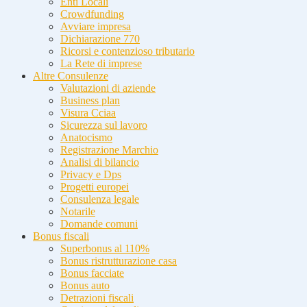
Enti Locali
Crowdfunding
Avviare impresa
Dichiarazione 770
Ricorsi e contenzioso tributario
La Rete di imprese
Altre Consulenze
Valutazioni di aziende
Business plan
Visura Cciaa
Sicurezza sul lavoro
Anatocismo
Registrazione Marchio
Analisi di bilancio
Privacy e Dps
Progetti europei
Consulenza legale
Notarile
Domande comuni
Bonus fiscali
Superbonus al 110%
Bonus ristrutturazione casa
Bonus facciate
Bonus auto
Detrazioni fiscali