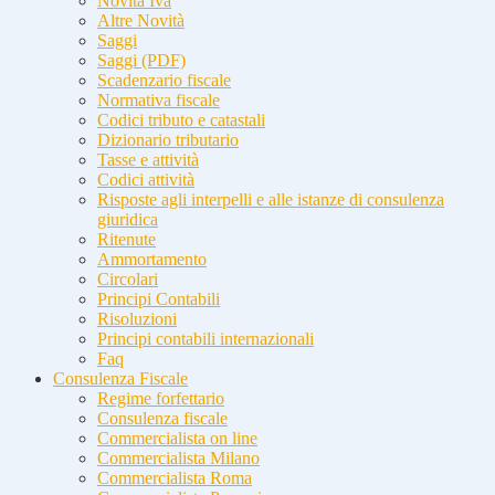
Novità Iva
Altre Novità
Saggi
Saggi (PDF)
Scadenzario fiscale
Normativa fiscale
Codici tributo e catastali
Dizionario tributario
Tasse e attività
Codici attività
Risposte agli interpelli e alle istanze di consulenza
giuridica
Ritenute
Ammortamento
Circolari
Principi Contabili
Risoluzioni
Principi contabili internazionali
Faq
Consulenza Fiscale
Regime forfettario
Consulenza fiscale
Commercialista on line
Commercialista Milano
Commercialista Roma