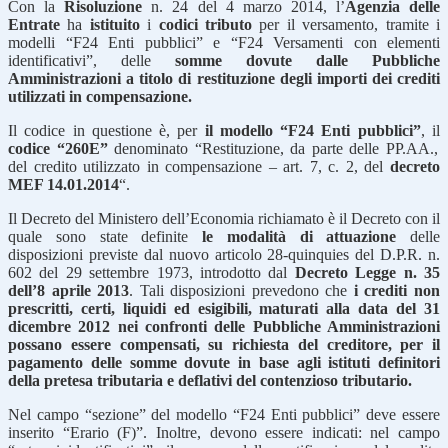
Con la
Risoluzione
n. 24 del 4 marzo 2014, l’
Agenzia delle
Entrate
ha
istituito
i
codici tributo
per il versamento, tramite i
modelli “F24 Enti pubblici” e “F24 Versamenti con elementi
identificativi”, delle
somme dovute dalle Pubbliche
Amministrazioni a titolo di restituzione degli importi dei crediti
utilizzati in compensazione.
Il codice in questione è, per
il modello “F24 Enti pubblici”
, il
codice “260E”
denominato “Restituzione, da parte delle PP.AA.,
del credito utilizzato in compensazione – art. 7, c. 2, del
decreto
MEF 14.01.2014
“.
Il Decreto del Ministero dell’Economia richiamato è il Decreto con il
quale sono state definite
le modalità di attuazione
delle
disposizioni previste dal nuovo articolo 28-quinquies del D.P.R. n.
602 del 29 settembre 1973, introdotto dal
Decreto Legge n. 35
dell’8 aprile 2013
. Tali disposizioni prevedono che
i crediti non
prescritti, certi, liquidi ed esigibili, maturati alla data del 31
dicembre 2012 nei confronti delle Pubbliche Amministrazioni
possano essere compensati, su richiesta del creditore, per il
pagamento delle somme dovute in base agli istituti definitori
della pretesa tributaria e deflativi del contenzioso tributario.
Nel campo “sezione” del modello “F24 Enti pubblici” deve essere
inserito “Erario (F)”. Inoltre, devono essere indicati: nel campo