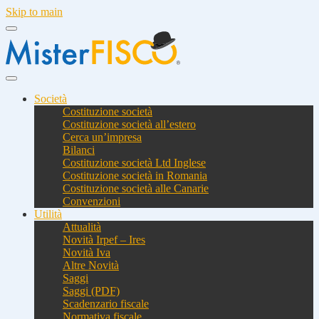
Skip to main
Società
Costituzione società
Costituzione società all’estero
Cerca un’impresa
Bilanci
Costituzione società Ltd Inglese
Costituzione società in Romania
Costituzione società alle Canarie
Convenzioni
Utilità
Attualità
Novità Irpef – Ires
Novità Iva
Altre Novità
Saggi
Saggi (PDF)
Scadenzario fiscale
Normativa fiscale