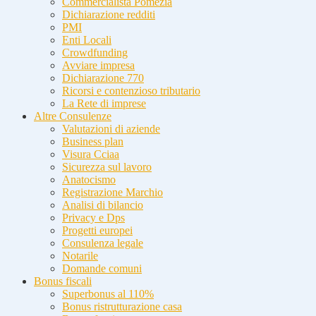
Commercialista Pomezia
Dichiarazione redditi
PMI
Enti Locali
Crowdfunding
Avviare impresa
Dichiarazione 770
Ricorsi e contenzioso tributario
La Rete di imprese
Altre Consulenze
Valutazioni di aziende
Business plan
Visura Cciaa
Sicurezza sul lavoro
Anatocismo
Registrazione Marchio
Analisi di bilancio
Privacy e Dps
Progetti europei
Consulenza legale
Notarile
Domande comuni
Bonus fiscali
Superbonus al 110%
Bonus ristrutturazione casa