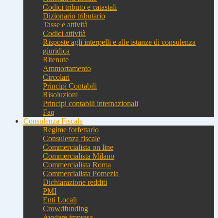
Codici tributo e catastali
Dizionario tributario
Tasse e attività
Codici attività
Risposte agli interpelli e alle istanze di consulenza
giuridica
Ritenute
Ammortamento
Circolari
Principi Contabili
Risoluzioni
Principi contabili internazionali
Faq
Consulenza Fiscale
Regime forfettario
Consulenza fiscale
Commercialista on line
Commercialista Milano
Commercialista Roma
Commercialista Pomezia
Dichiarazione redditi
PMI
Enti Locali
Crowdfunding
Avviare impresa