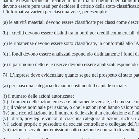
natura e destinazione dei relativi importi. I fattori definiti nel paragraf
devono essere pure usati per decidere il criterio della sotto-classificazi
L’informativa varierà per ciascuna voce, per esempio:
(a) le attività materiali devono essere classificate per classi come des
(b) i crediti devono essere distinti tra importi per crediti commerciali, da
(c) le rimanenze devono essere sotto-classificate, in conformità allo IA
(d) i fondi devono essere analizzati esponendo distintamente i fondi di 
(e) il patrimonio netto e le riserve devono essere analizzati esponendo s
74. L’impresa deve evidenziare quanto segue nel prospetto di stato pat
(a) per ciascuna categoria di azioni costituenti il capitale sociale:
(i) il numero delle azioni autorizzate;
(ii) il numero delle azioni emesse e interamente versate, ed emesse e 
(iii) il valore nominale per azione, o che le azioni non hanno valore n
(iv) una riconciliazione tra il numero delle azioni in circolazione all’ini
(v) i diritti, privilegi e vincoli di ciascuna categoria di azioni, inclusi 
(vi) azioni proprie o possedute da società controllate o collegate dell’
(vii) azioni riservate per emissioni sotto opzione e contratti di vendita, 