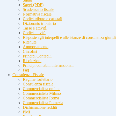
Saggi
Saggi (PDF)
Scadenzario fiscale
Normativa fiscale
Codici tributo e catastali
Dizionario tributario
Tasse e attività
Codici attività
Risposte agli interpelli e alle istanze di consulenza giurid
Ritenute
Ammortamento
Circolari
Principi Contabili
Risoluzioni
Principi contabili internazionali
Faq
Consulenza Fiscale
Regime forfettario
Consulenza fiscale
Commercialista on line
Commercialista Milano
Commercialista Roma
Commercialista Pomezia
Dichiarazione redditi
PMI