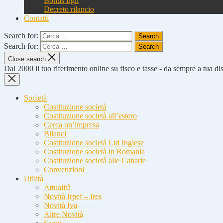
Bonus figli
Decreto rilancio
Contatti
Search for:
Search for:
Close search
Dal 2000 il tuo riferimento online su fisco e tasse - da sempre a tua d
Società
Costituzione società
Costituzione società all’estero
Cerca un’impresa
Bilanci
Costituzione società Ltd Inglese
Costituzione società in Romania
Costituzione società alle Canarie
Convenzioni
Utilità
Attualità
Novità Irpef – Ires
Novità Iva
Altre Novità