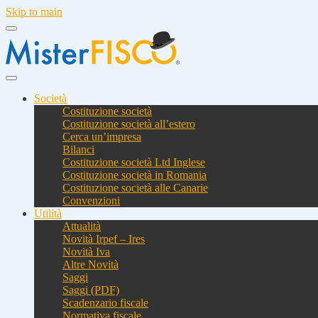
Skip to main
Società
Costituzione società
Costituzione società all’estero
Cerca un’impresa
Bilanci
Costituzione società Ltd Inglese
Costituzione società in Romania
Costituzione società alle Canarie
Convenzioni
Utilità
Attualità
Novità Irpef – Ires
Novità Iva
Altre Novità
Saggi
Saggi (PDF)
Scadenzario fiscale
Normativa fiscale