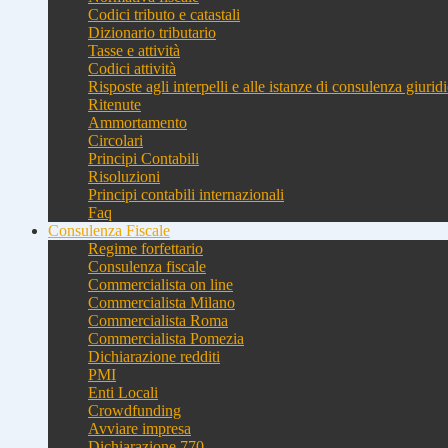
Codici tributo e catastali
Dizionario tributario
Tasse e attività
Codici attività
Risposte agli interpelli e alle istanze di consulenza giurid
Ritenute
Ammortamento
Circolari
Principi Contabili
Risoluzioni
Principi contabili internazionali
Faq
Consulenza Fiscale
Regime forfettario
Consulenza fiscale
Commercialista on line
Commercialista Milano
Commercialista Roma
Commercialista Pomezia
Dichiarazione redditi
PMI
Enti Locali
Crowdfunding
Avviare impresa
Dichiarazione 770