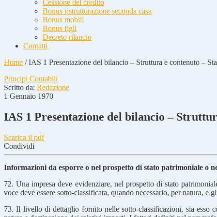
Cessione del credito
Bonus ristrutturazione seconda casa
Bonus mobili
Bonus figli
Decreto rilancio
Contatti
Home
/
IAS 1 Presentazione del bilancio – Struttura e contenuto – St
Principi Contabili
Scritto da:
Redazione
1 Gennaio 1970
IAS 1 Presentazione del bilancio – Struttu
Scarica il pdf
Condividi
Informazioni da esporre o nel prospetto di stato patrimoniale o ne
72. Una impresa deve evidenziare, nel prospetto di stato patrimoniale o
voce deve essere sotto-classificata, quando necessario, per natura, e gli
73. Il livello di dettaglio fornito nelle sotto-classificazioni, sia ess