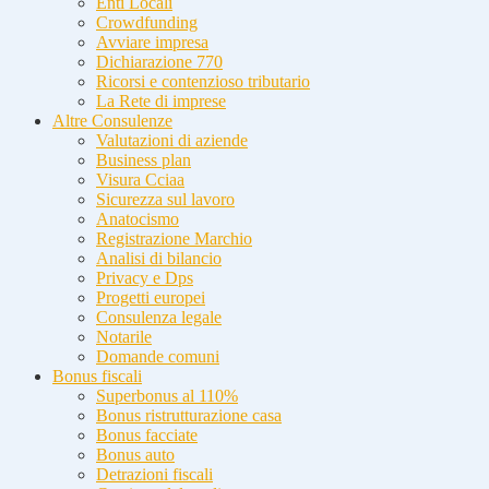
Enti Locali
Crowdfunding
Avviare impresa
Dichiarazione 770
Ricorsi e contenzioso tributario
La Rete di imprese
Altre Consulenze
Valutazioni di aziende
Business plan
Visura Cciaa
Sicurezza sul lavoro
Anatocismo
Registrazione Marchio
Analisi di bilancio
Privacy e Dps
Progetti europei
Consulenza legale
Notarile
Domande comuni
Bonus fiscali
Superbonus al 110%
Bonus ristrutturazione casa
Bonus facciate
Bonus auto
Detrazioni fiscali