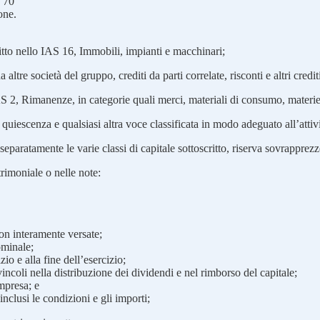
o 70
one.
critto nello IAS 16, Immobili, impianti e macchinari;
 altre società del gruppo, crediti da parti correlate, risconti e altri credit
S 2, Rimanenze, in categorie quali merci, materiali di consumo, materie p
quiescenza e qualsiasi altra voce classificata in modo adeguato all’attivi
eparatamente le varie classi di capitale sottoscritto, riserva sovrapprezz
rimoniale o nelle note:
non interamente versate;
ominale;
zio e alla fine dell’esercizio;
i vincoli nella distribuzione dei dividendi e nel rimborso del capitale;
impresa; e
inclusi le condizioni e gli importi;