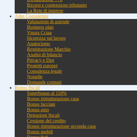
Ricorsi e contenzioso tributario
La Rete di imprese
Altre Consulenze
Valutazioni di aziende
Business plan
Visura Cciaa
Sicurezza sul lavoro
Anatocismo
Registrazione Marchio
Analisi di bilancio
Privacy e Dps
Progetti europei
Consulenza legale
Notarile
Domande comuni
Bonus fiscali
Superbonus al 110%
Bonus ristrutturazione casa
Bonus facciate
Bonus auto
Detrazioni fiscali
Cessione del credito
Bonus ristrutturazione seconda casa
Bonus mobili