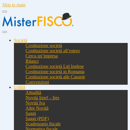
Skip to main
Società
Costituzione società
Costituzione società all’estero
Cerca un’impresa
Bilanci
Costituzione società Ltd Inglese
Costituzione società in Romania
Costituzione società alle Canarie
Convenzioni
Utilità
Attualità
Novità Irpef – Ires
Novità Iva
Altre Novità
Saggi
Saggi (PDF)
Scadenzario fiscale
Normativa fiscale