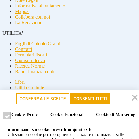
Note Legali
Informativa al trattamento
Mappa
Collabora con noi
La Redazione
UTILITA'
Fogli di Calcolo Gratuiti
Contratti
Formulari fiscali
Giurisprudenza
Ricerca Norme
Bandi finanziamenti
Libri
Utilità Gratuite
Guide fiscali
CONFERMA LE SCELTE
CONSENTI TUTTI
Seguici
Seguici
Cookie Tecnici
Cookie Funzionali
Cookie di Marketing
© 2026 Misterfisco. Tutti i diritti sono riservati, è vietata anche la
Informazioni sui cookie presenti in questo sito
riproduzione parziale.
Utilizziamo i cookie per raccogliere e analizzare informazioni sulle
Marchio registrato dello Studio Commercialista Di Michele di Roma