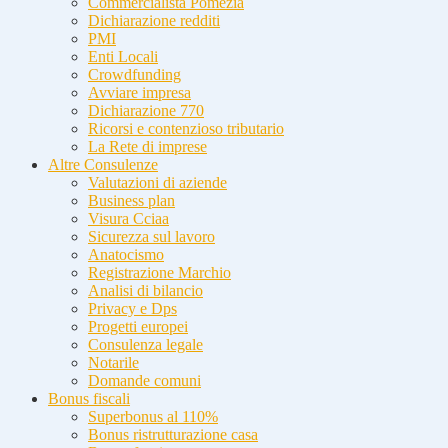
Commercialista Pomezia
Dichiarazione redditi
PMI
Enti Locali
Crowdfunding
Avviare impresa
Dichiarazione 770
Ricorsi e contenzioso tributario
La Rete di imprese
Altre Consulenze
Valutazioni di aziende
Business plan
Visura Cciaa
Sicurezza sul lavoro
Anatocismo
Registrazione Marchio
Analisi di bilancio
Privacy e Dps
Progetti europei
Consulenza legale
Notarile
Domande comuni
Bonus fiscali
Superbonus al 110%
Bonus ristrutturazione casa