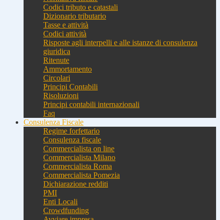
Codici tributo e catastali
Dizionario tributario
Tasse e attività
Codici attività
Risposte agli interpelli e alle istanze di consulenza
giuridica
Ritenute
Ammortamento
Circolari
Principi Contabili
Risoluzioni
Principi contabili internazionali
Faq
Consulenza Fiscale
Regime forfettario
Consulenza fiscale
Commercialista on line
Commercialista Milano
Commercialista Roma
Commercialista Pomezia
Dichiarazione redditi
PMI
Enti Locali
Crowdfunding
Avviare impresa