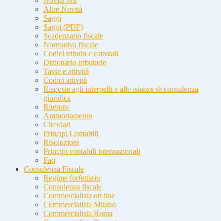
Novità Iva
Altre Novità
Saggi
Saggi (PDF)
Scadenzario fiscale
Normativa fiscale
Codici tributo e catastali
Dizionario tributario
Tasse e attività
Codici attività
Risposte agli interpelli e alle istanze di consulenza
giuridica
Ritenute
Ammortamento
Circolari
Principi Contabili
Risoluzioni
Principi contabili internazionali
Faq
Consulenza Fiscale
Regime forfettario
Consulenza fiscale
Commercialista on line
Commercialista Milano
Commercialista Roma