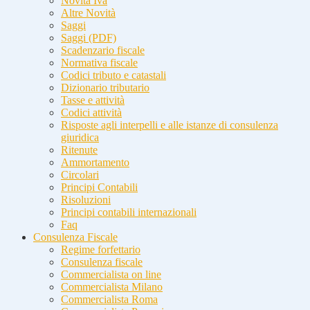
Novità Iva
Altre Novità
Saggi
Saggi (PDF)
Scadenzario fiscale
Normativa fiscale
Codici tributo e catastali
Dizionario tributario
Tasse e attività
Codici attività
Risposte agli interpelli e alle istanze di consulenza
giuridica
Ritenute
Ammortamento
Circolari
Principi Contabili
Risoluzioni
Principi contabili internazionali
Faq
Consulenza Fiscale
Regime forfettario
Consulenza fiscale
Commercialista on line
Commercialista Milano
Commercialista Roma