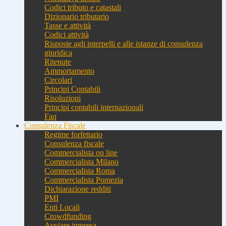
Codici tributo e catastali
Dizionario tributario
Tasse e attività
Codici attività
Risposte agli interpelli e alle istanze di consulenza
giuridica
Ritenute
Ammortamento
Circolari
Principi Contabili
Risoluzioni
Principi contabili internazionali
Faq
Consulenza Fiscale
Regime forfettario
Consulenza fiscale
Commercialista on line
Commercialista Milano
Commercialista Roma
Commercialista Pomezia
Dichiarazione redditi
PMI
Enti Locali
Crowdfunding
Avviare impresa