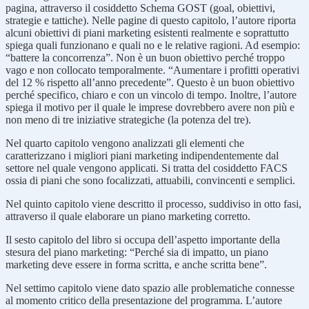
pagina, attraverso il cosiddetto Schema GOST (goal, obiettivi,
strategie e tattiche). Nelle pagine di questo capitolo, l’autore riporta
alcuni obiettivi di piani marketing esistenti realmente e soprattutto
spiega quali funzionano e quali no e le relative ragioni. Ad esempio:
“battere la concorrenza”. Non è un buon obiettivo perché troppo
vago e non collocato temporalmente. “Aumentare i profitti operativi
del 12 % rispetto all’anno precedente”. Questo è un buon obiettivo
perché specifico, chiaro e con un vincolo di tempo. Inoltre, l’autore
spiega il motivo per il quale le imprese dovrebbero avere non più e
non meno di tre iniziative strategiche (la potenza del tre).
Nel quarto capitolo vengono analizzati gli elementi che
caratterizzano i migliori piani marketing indipendentemente dal
settore nel quale vengono applicati. Si tratta del cosiddetto FACS
ossia di piani che sono focalizzati, attuabili, convincenti e semplici.
Nel quinto capitolo viene descritto il processo, suddiviso in otto fasi,
attraverso il quale elaborare un piano marketing corretto.
Il sesto capitolo del libro si occupa dell’aspetto importante della
stesura del piano marketing: “Perché sia di impatto, un piano
marketing deve essere in forma scritta, e anche scritta bene”.
Nel settimo capitolo viene dato spazio alle problematiche connesse
al momento critico della presentazione del programma. L’autore