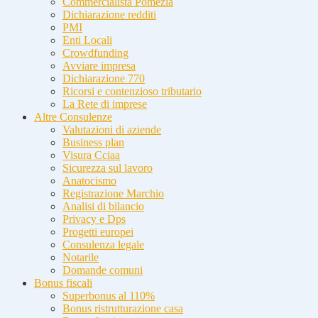
Commercialista Pomezia
Dichiarazione redditi
PMI
Enti Locali
Crowdfunding
Avviare impresa
Dichiarazione 770
Ricorsi e contenzioso tributario
La Rete di imprese
Altre Consulenze
Valutazioni di aziende
Business plan
Visura Cciaa
Sicurezza sul lavoro
Anatocismo
Registrazione Marchio
Analisi di bilancio
Privacy e Dps
Progetti europei
Consulenza legale
Notarile
Domande comuni
Bonus fiscali
Superbonus al 110%
Bonus ristrutturazione casa