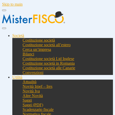
Skip to main
Società
Costituzione società
Costituzione società all’estero
Cerca un’impresa
Bilanci
Costituzione società Ltd Inglese
Costituzione società in Romania
Costituzione società alle Canarie
Convenzioni
Utilità
Attualità
Novità Irpef – Ires
Novità Iva
Altre Novità
Saggi
Saggi (PDF)
Scadenzario fiscale
Normativa fiscale