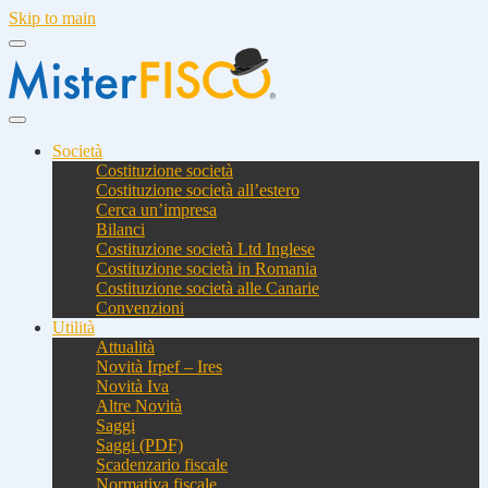
Skip to main
Società
Costituzione società
Costituzione società all’estero
Cerca un’impresa
Bilanci
Costituzione società Ltd Inglese
Costituzione società in Romania
Costituzione società alle Canarie
Convenzioni
Utilità
Attualità
Novità Irpef – Ires
Novità Iva
Altre Novità
Saggi
Saggi (PDF)
Scadenzario fiscale
Normativa fiscale