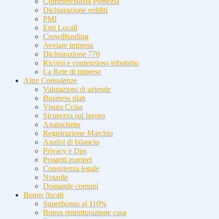
Commercialista Pomezia
Dichiarazione redditi
PMI
Enti Locali
Crowdfunding
Avviare impresa
Dichiarazione 770
Ricorsi e contenzioso tributario
La Rete di imprese
Altre Consulenze
Valutazioni di aziende
Business plan
Visura Cciaa
Sicurezza sul lavoro
Anatocismo
Registrazione Marchio
Analisi di bilancio
Privacy e Dps
Progetti europei
Consulenza legale
Notarile
Domande comuni
Bonus fiscali
Superbonus al 110%
Bonus ristrutturazione casa