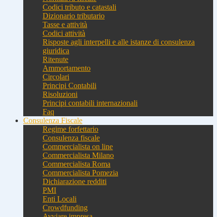
Codici tributo e catastali
Dizionario tributario
Tasse e attività
Codici attività
Risposte agli interpelli e alle istanze di consulenza
giuridica
Ritenute
Ammortamento
Circolari
Principi Contabili
Risoluzioni
Principi contabili internazionali
Faq
Consulenza Fiscale
Regime forfettario
Consulenza fiscale
Commercialista on line
Commercialista Milano
Commercialista Roma
Commercialista Pomezia
Dichiarazione redditi
PMI
Enti Locali
Crowdfunding
Avviare impresa