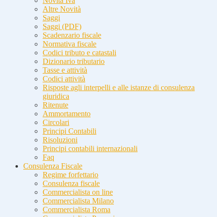
Novità Iva
Altre Novità
Saggi
Saggi (PDF)
Scadenzario fiscale
Normativa fiscale
Codici tributo e catastali
Dizionario tributario
Tasse e attività
Codici attività
Risposte agli interpelli e alle istanze di consulenza
giuridica
Ritenute
Ammortamento
Circolari
Principi Contabili
Risoluzioni
Principi contabili internazionali
Faq
Consulenza Fiscale
Regime forfettario
Consulenza fiscale
Commercialista on line
Commercialista Milano
Commercialista Roma