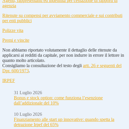
Agenti, rappresentanti ed indennità per cessazione di rapporti di
agenzia
Ritenute su compensi per avviamento commerciale e sui contributi
per enti pubblici
Polizze vita
Premi e vincite
Non abbiamo riportato volutamente il dettaglio delle ritenute da
applicarsi ai redditi da capitale, per non indurre in errore il lettore in
quanto molto articolato.
Consigliamo la consultazione del testo degli
artt. 26 e seguenti del
Dpr. 600/1973
.
IRPEF
31 Luglio 2026
Bonus e stock option: come funziona l’esenzione
dall’addizionale del 10%
10 Luglio 2026
Finanziamento alle start up innovative: quando spetta la
detrazione Irpef del 65%