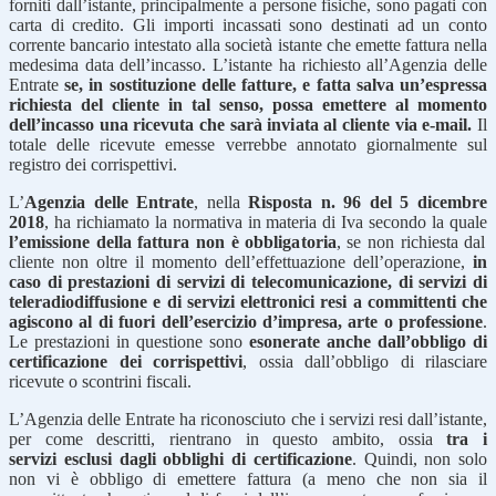
forniti dall’istante, principalmente a persone fisiche, sono pagati con
carta di credito. Gli importi incassati sono destinati ad un conto
corrente bancario intestato alla società istante che emette fattura nella
medesima data dell’incasso. L’istante ha richiesto all’Agenzia delle
Entrate
se, in sostituzione delle fatture, e fatta salva un’espressa
richiesta del cliente in tal senso, possa emettere al momento
dell’incasso una ricevuta che sarà inviata al cliente via e-mail.
Il
totale delle ricevute emesse verrebbe annotato giornalmente sul
registro dei corrispettivi.
L’
Agenzia delle Entrate
, nella
Risposta n. 96 del 5 dicembre
2018
, ha richiamato la normativa in materia di Iva secondo la quale
l’emissione della fattura non è obbligatoria
, se non richiesta dal
cliente non oltre il momento dell’effettuazione dell’operazione,
in
caso di prestazioni di servizi di telecomunicazione, di servizi di
teleradiodiffusione e di servizi elettronici resi a committenti che
agiscono al di fuori dell’esercizio d’impresa, arte o professione
.
Le prestazioni in questione sono
esonerate anche dall’obbligo di
certificazione dei corrispettivi
, ossia dall’obbligo di rilasciare
ricevute o scontrini fiscali.
L’Agenzia delle Entrate ha riconosciuto che i servizi resi dall’istante,
per come descritti, rientrano in questo ambito, ossia
tra i
servizi
esclusi dagli obblighi di certificazione
. Quindi, non solo
non vi è obbligo di emettere fattura (a meno che non sia il