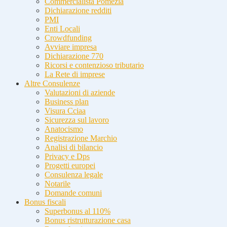
Commercialista Pomezia
Dichiarazione redditi
PMI
Enti Locali
Crowdfunding
Avviare impresa
Dichiarazione 770
Ricorsi e contenzioso tributario
La Rete di imprese
Altre Consulenze
Valutazioni di aziende
Business plan
Visura Cciaa
Sicurezza sul lavoro
Anatocismo
Registrazione Marchio
Analisi di bilancio
Privacy e Dps
Progetti europei
Consulenza legale
Notarile
Domande comuni
Bonus fiscali
Superbonus al 110%
Bonus ristrutturazione casa