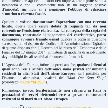
committente che agisce al di fuori dell’impresa, arte o professione a
richiederla o che il committente non sia un soggetto passivo
d’imposta), ma
non vi è nemmeno l’obbligo di rilasciare
scontrino o ricevuta fiscale.
Qualora si volesse
documentare l’operazione con una ricevuta
fiscale
, questa dovrà essere
dotata di requisiti tali da non
consentirne l’emissione elettronica
. La
consegna della copia del
documento, contestuale al pagamento del corrispettivo, potrà
comunque avvenire tramite e-mail
qualora la copia in questione
sia realizzata nel rispetto del Codice dell’Amministrazione Digitale e
di quanto disposto con il Decreto del Ministro dell’Economia e delle
Finanze del 17 giugno 2014, in materia di modalità di assolvimento
degli obblighi fiscali relativi ai documenti informatici.
L’Agenzia delle Entrate, infine, ha precisato che,
qualora i clienti ai
quali sono resi i servizi elettronici siano privati consumatori
residenti in altri Stati dell’Unione Europea
, sarà possibile per
l’istante, in alternativa, avvalersi del “
Mini One Stop Shop
”
(cosiddetto
regime
“MOSS”
).
Rimangono, invece,
territorialmente non rilevanti in Italia le
prestazioni di servizi elettronici rese a privati consumatori
residenti al di fuori dell’Unione Europea
.