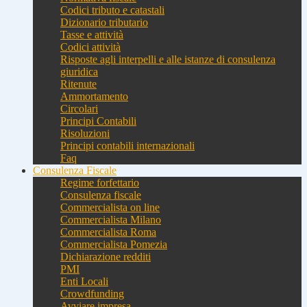
Codici tributo e catastali
Dizionario tributario
Tasse e attività
Codici attività
Risposte agli interpelli e alle istanze di consulenza
giuridica
Ritenute
Ammortamento
Circolari
Principi Contabili
Risoluzioni
Principi contabili internazionali
Faq
Consulenza Fiscale
Regime forfettario
Consulenza fiscale
Commercialista on line
Commercialista Milano
Commercialista Roma
Commercialista Pomezia
Dichiarazione redditi
PMI
Enti Locali
Crowdfunding
Avviare impresa