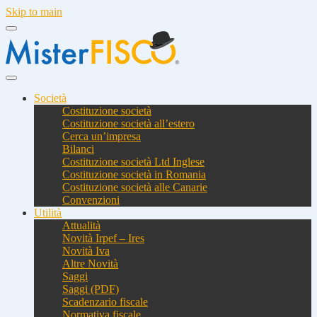
Skip to main
Società
Costituzione società
Costituzione società all’estero
Cerca un’impresa
Bilanci
Costituzione società Ltd Inglese
Costituzione società in Romania
Costituzione società alle Canarie
Convenzioni
Utilità
Attualità
Novità Irpef – Ires
Novità Iva
Altre Novità
Saggi
Saggi (PDF)
Scadenzario fiscale
Normativa fiscale