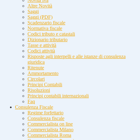
Novità Iva
Altre Novità
Saggi
Saggi (PDF)
Scadenzario fiscale
Normativa fiscale
Codici tributo e catastali
Dizionario tributario
Tasse e attività
Codici attività
Risposte agli interpelli e alle istanze di consulenza
giuridica
Ritenute
Ammortamento
Circolari
Principi Contabili
Risoluzioni
Principi contabili internazionali
Faq
Consulenza Fiscale
Regime forfettario
Consulenza fiscale
Commercialista on line
Commercialista Milano
Commercialista Roma