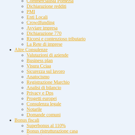
Commercialista Pomezia
Dichiarazione redditi
PMI
Enti Locali
Crowdfunding
Avviare impresa
Dichiarazione 770
Ricorsi e contenzioso tributario
La Rete di imprese
Altre Consulenze
Valutazioni di aziende
Business plan
Visura Cciaa
Sicurezza sul lavoro
Anatocismo
Registrazione Marchio
Analisi di bilancio
Privacy e Dps
Progetti europei
Consulenza legale
Notarile
Domande comuni
Bonus fiscali
Superbonus al 110%
Bonus ristrutturazione casa