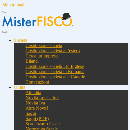
Skip to main
Società
Costituzione società
Costituzione società all’estero
Cerca un’impresa
Bilanci
Costituzione società Ltd Inglese
Costituzione società in Romania
Costituzione società alle Canarie
Convenzioni
Utilità
Attualità
Novità Irpef – Ires
Novità Iva
Altre Novità
Saggi
Saggi (PDF)
Scadenzario fiscale
Normativa fiscale