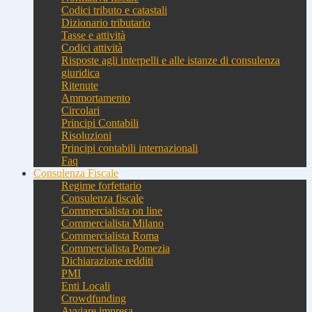
Codici tributo e catastali
Dizionario tributario
Tasse e attività
Codici attività
Risposte agli interpelli e alle istanze di consulenza
giuridica
Ritenute
Ammortamento
Circolari
Principi Contabili
Risoluzioni
Principi contabili internazionali
Faq
Consulenza Fiscale
Regime forfettario
Consulenza fiscale
Commercialista on line
Commercialista Milano
Commercialista Roma
Commercialista Pomezia
Dichiarazione redditi
PMI
Enti Locali
Crowdfunding
Avviare impresa