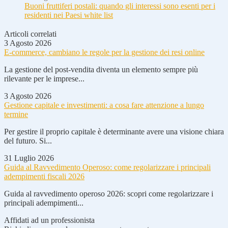
Buoni fruttiferi postali: quando gli interessi sono esenti per i
residenti nei Paesi white list
Articoli correlati
3 Agosto 2026
E-commerce, cambiano le regole per la gestione dei resi online
La gestione del post-vendita diventa un elemento sempre più
rilevante per le imprese...
3 Agosto 2026
Gestione capitale e investimenti: a cosa fare attenzione a lungo
termine
Per gestire il proprio capitale è determinante avere una visione chiara
del futuro. Si...
31 Luglio 2026
Guida al Ravvedimento Operoso: come regolarizzare i principali
adempimenti fiscali 2026
Guida al ravvedimento operoso 2026: scopri come regolarizzare i
principali adempimenti...
Affidati ad un professionista