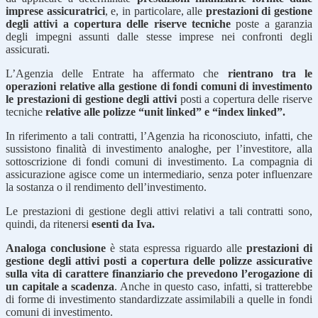
imprese assicuratrici
, e, in particolare, alle
prestazioni di gestione
degli attivi a copertura delle riserve tecniche
poste a garanzia
degli impegni assunti dalle stesse imprese nei confronti degli
assicurati.
L’Agenzia delle Entrate ha affermato che
rientrano tra le
operazioni relative alla gestione di fondi comuni di investimento
le prestazioni di gestione degli attivi
posti a copertura delle riserve
tecniche
relative alle polizze “unit linked” e “index linked”.
In riferimento a tali contratti, l’Agenzia ha riconosciuto, infatti, che
sussistono finalità di investimento analoghe, per l’investitore, alla
sottoscrizione di fondi comuni di investimento. La compagnia di
assicurazione agisce come un intermediario, senza poter influenzare
la sostanza o il rendimento dell’investimento.
Le prestazioni di gestione degli attivi relativi a tali contratti sono,
quindi, da ritenersi
esenti da Iva.
Analoga conclusione
è stata espressa riguardo alle
prestazioni di
gestione degli attivi posti a copertura delle polizze assicurative
sulla vita di carattere finanziario che prevedono l’erogazione di
un capitale a scadenza
. Anche in questo caso, infatti, si tratterebbe
di forme di investimento standardizzate assimilabili a quelle in fondi
comuni di investimento.