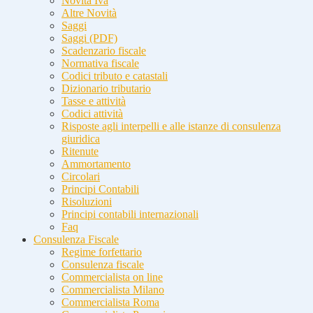
Novità Iva
Altre Novità
Saggi
Saggi (PDF)
Scadenzario fiscale
Normativa fiscale
Codici tributo e catastali
Dizionario tributario
Tasse e attività
Codici attività
Risposte agli interpelli e alle istanze di consulenza
giuridica
Ritenute
Ammortamento
Circolari
Principi Contabili
Risoluzioni
Principi contabili internazionali
Faq
Consulenza Fiscale
Regime forfettario
Consulenza fiscale
Commercialista on line
Commercialista Milano
Commercialista Roma