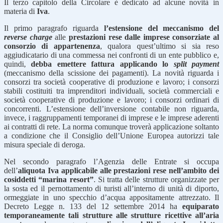
Il terzo capitolo della Circolare è dedicato ad alcune novità in
materia di
Iva
.
Il primo paragrafo riguarda
l’estensione del meccanismo del
reverse charge
alle
prestazioni rese dalle imprese consorziate al
consorzio di appartenenza
, qualora quest’ultimo si sia reso
aggiudicatario di una commessa nei confronti di un ente pubblico e,
quindi,
debba emettere fattura applicando lo
split payment
(meccanismo della scissione dei pagamenti). La novità riguarda i
consorzi tra società cooperative di produzione e lavoro; i consorzi
stabili costituiti tra imprenditori individuali, società commerciali e
società cooperative di produzione e lavoro; i consorzi ordinari di
concorrenti. L’estensione dell’inversione contabile non riguarda,
invece, i raggruppamenti temporanei di imprese e le imprese aderenti
ai contratti di rete. La norma comunque troverà applicazione soltanto
a condizione che il Consiglio dell’Unione Europea autorizzi tale
misura speciale di deroga.
Nel secondo paragrafo l’Agenzia delle Entrate si occupa
dell’
aliquota Iva applicabile alle prestazioni rese nell’ambito dei
cosiddetti “marina resort”
. Si tratta delle strutture organizzate per
la sosta ed il pernottamento di turisti all’interno di unità di diporto,
ormeggiate in uno specchio d’acqua appositamente attrezzato. Il
Decreto Legge n. 133 del 12 settembre 2014 ha
equiparato
temporaneamente tali strutture alle strutture ricettive all’aria