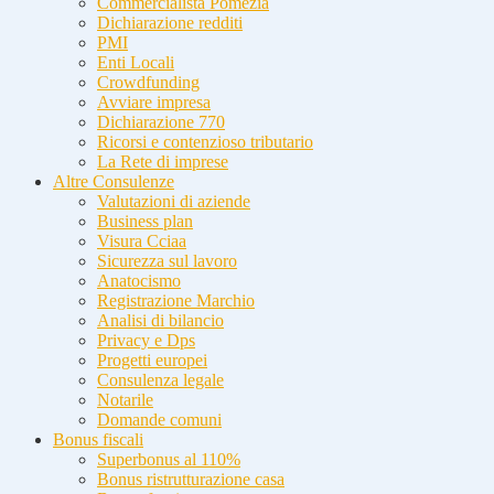
Commercialista Pomezia
Dichiarazione redditi
PMI
Enti Locali
Crowdfunding
Avviare impresa
Dichiarazione 770
Ricorsi e contenzioso tributario
La Rete di imprese
Altre Consulenze
Valutazioni di aziende
Business plan
Visura Cciaa
Sicurezza sul lavoro
Anatocismo
Registrazione Marchio
Analisi di bilancio
Privacy e Dps
Progetti europei
Consulenza legale
Notarile
Domande comuni
Bonus fiscali
Superbonus al 110%
Bonus ristrutturazione casa