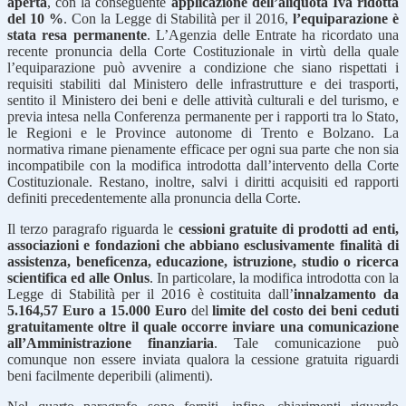
aperta
, con la conseguente
applicazione dell’aliquota Iva ridotta
del 10 %
. Con la Legge di Stabilità per il 2016,
l’equiparazione è
stata resa permanente
. L’Agenzia delle Entrate ha ricordato una
recente pronuncia della Corte Costituzionale in virtù della quale
l’equiparazione può avvenire a condizione che siano rispettati i
requisiti stabiliti dal Ministero delle infrastrutture e dei trasporti,
sentito il Ministero dei beni e delle attività culturali e del turismo, e
previa intesa nella Conferenza permanente per i rapporti tra lo Stato,
le Regioni e le Province autonome di Trento e Bolzano. La
normativa rimane pienamente efficace per ogni sua parte che non sia
incompatibile con la modifica introdotta dall’intervento della Corte
Costituzionale. Restano, inoltre, salvi i diritti acquisiti ed rapporti
definiti precedentemente alla pronuncia della Corte.
Il terzo paragrafo riguarda le
cessioni gratuite di prodotti ad enti,
associazioni e fondazioni che abbiano esclusivamente finalità di
assistenza, beneficenza, educazione, istruzione, studio o ricerca
scientifica ed alle Onlus
. In particolare, la modifica introdotta con la
Legge di Stabilità per il 2016 è costituita dall’
innalzamento da
5.164,57 Euro a 15.000 Euro
del
limite del costo dei beni ceduti
gratuitamente oltre il quale occorre inviare una comunicazione
all’Amministrazione finanziaria
. Tale comunicazione può
comunque non essere inviata qualora la cessione gratuita riguardi
beni facilmente deperibili (alimenti).