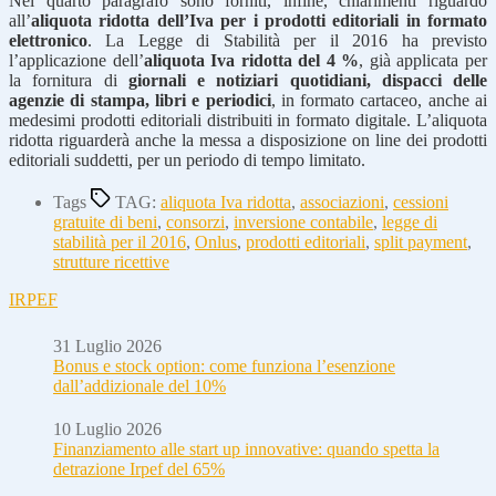
Nel quarto paragrafo sono forniti, infine, chiarimenti riguardo
all’
aliquota ridotta dell’Iva per i prodotti editoriali in formato
elettronico
. La Legge di Stabilità per il 2016 ha previsto
l’applicazione dell’
aliquota Iva ridotta del 4 %
, già applicata per
la fornitura di
giornali e notiziari quotidiani, dispacci delle
agenzie di stampa, libri e periodici
, in formato cartaceo, anche ai
medesimi prodotti editoriali distribuiti in formato digitale. L’aliquota
ridotta riguarderà anche la messa a disposizione on line dei prodotti
editoriali suddetti, per un periodo di tempo limitato.
Tags
TAG:
aliquota Iva ridotta
,
associazioni
,
cessioni
gratuite di beni
,
consorzi
,
inversione contabile
,
legge di
stabilità per il 2016
,
Onlus
,
prodotti editoriali
,
split payment
,
strutture ricettive
IRPEF
31 Luglio 2026
Bonus e stock option: come funziona l’esenzione
dall’addizionale del 10%
10 Luglio 2026
Finanziamento alle start up innovative: quando spetta la
detrazione Irpef del 65%