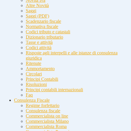
Novità Iva
Altre Novità
Saggi
Saggi (PDF)
Scadenzario fiscale
Normativa fiscale
Codici tributo e catastali
Dizionario tributario
Tasse e attività
Codici attività
Risposte agli interpelli e alle istanze di consulenza
giuridica
Ritenute
Ammortamento
Circolari
Principi Contabili
Risoluzioni
Principi contabili internazionali
Faq
Consulenza Fiscale
Regime forfettario
Consulenza fiscale
Commercialista on line
Commercialista Milano
Commercialista Roma