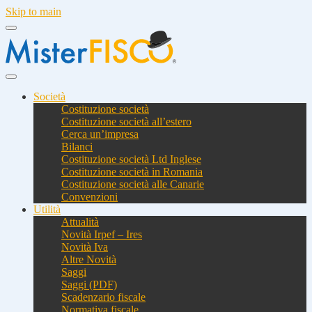
Skip to main
Società
Costituzione società
Costituzione società all’estero
Cerca un’impresa
Bilanci
Costituzione società Ltd Inglese
Costituzione società in Romania
Costituzione società alle Canarie
Convenzioni
Utilità
Attualità
Novità Irpef – Ires
Novità Iva
Altre Novità
Saggi
Saggi (PDF)
Scadenzario fiscale
Normativa fiscale