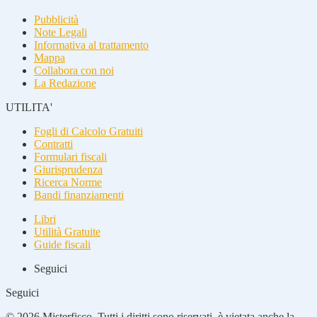
Pubblicità
Note Legali
Informativa al trattamento
Mappa
Collabora con noi
La Redazione
UTILITA'
Fogli di Calcolo Gratuiti
Contratti
Formulari fiscali
Giurisprudenza
Ricerca Norme
Bandi finanziamenti
Libri
Utilità Gratuite
Guide fiscali
Seguici
Seguici
© 2026 Misterfisco. Tutti i diritti sono riservati, è vietata anche la