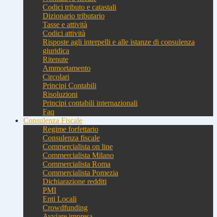
Codici tributo e catastali
Dizionario tributario
Tasse e attività
Codici attività
Risposte agli interpelli e alle istanze di consulenza
giuridica
Ritenute
Ammortamento
Circolari
Principi Contabili
Risoluzioni
Principi contabili internazionali
Faq
Consulenza Fiscale
Regime forfettario
Consulenza fiscale
Commercialista on line
Commercialista Milano
Commercialista Roma
Commercialista Pomezia
Dichiarazione redditi
PMI
Enti Locali
Crowdfunding
Avviare impresa