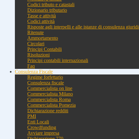
Codici tributo e catastali
Dizionario tributario
Tasse e attività
Codici attività
Risposte agli interpelli e alle istanze di consulenza giurid
Ritenute
Ammortamento
Circolari
Principi Contabili
Risoluzioni
Principi contabili internazionali
Faq
Consulenza Fiscale
Regime forfettario
Consulenza fiscale
Commercialista on line
Commercialista Milano
Commercialista Roma
Commercialista Pomezia
Dichiarazione redditi
PMI
Enti Locali
Crowdfunding
Avviare impresa
Dichiarazione 770