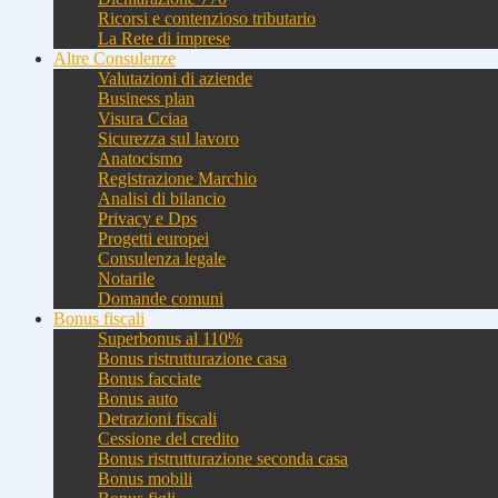
Ricorsi e contenzioso tributario
La Rete di imprese
Altre Consulenze
Valutazioni di aziende
Business plan
Visura Cciaa
Sicurezza sul lavoro
Anatocismo
Registrazione Marchio
Analisi di bilancio
Privacy e Dps
Progetti europei
Consulenza legale
Notarile
Domande comuni
Bonus fiscali
Superbonus al 110%
Bonus ristrutturazione casa
Bonus facciate
Bonus auto
Detrazioni fiscali
Cessione del credito
Bonus ristrutturazione seconda casa
Bonus mobili