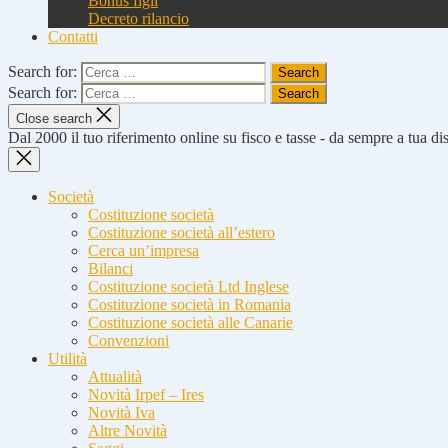
Bonus figli
Decreto rilancio
Contatti
Search for:
Search for:
Close search
Dal 2000 il tuo riferimento online su fisco e tasse - da sempre a tua d
Società
Costituzione società
Costituzione società all’estero
Cerca un’impresa
Bilanci
Costituzione società Ltd Inglese
Costituzione società in Romania
Costituzione società alle Canarie
Convenzioni
Utilità
Attualità
Novità Irpef – Ires
Novità Iva
Altre Novità