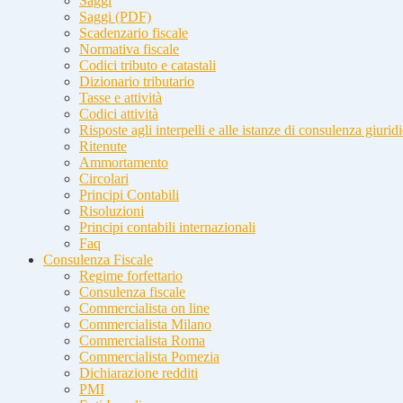
Saggi
Saggi (PDF)
Scadenzario fiscale
Normativa fiscale
Codici tributo e catastali
Dizionario tributario
Tasse e attività
Codici attività
Risposte agli interpelli e alle istanze di consulenza giurid
Ritenute
Ammortamento
Circolari
Principi Contabili
Risoluzioni
Principi contabili internazionali
Faq
Consulenza Fiscale
Regime forfettario
Consulenza fiscale
Commercialista on line
Commercialista Milano
Commercialista Roma
Commercialista Pomezia
Dichiarazione redditi
PMI