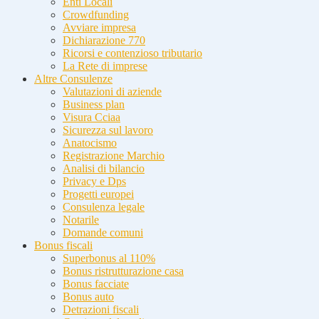
Enti Locali
Crowdfunding
Avviare impresa
Dichiarazione 770
Ricorsi e contenzioso tributario
La Rete di imprese
Altre Consulenze
Valutazioni di aziende
Business plan
Visura Cciaa
Sicurezza sul lavoro
Anatocismo
Registrazione Marchio
Analisi di bilancio
Privacy e Dps
Progetti europei
Consulenza legale
Notarile
Domande comuni
Bonus fiscali
Superbonus al 110%
Bonus ristrutturazione casa
Bonus facciate
Bonus auto
Detrazioni fiscali