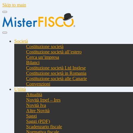
Skip to main
Società
Costituzione società
Costituzione società all’estero
Cerca un’impresa
Bilanci
Costituzione società Ltd Inglese
Costituzione società in Romania
Costituzione società alle Canarie
Convenzioni
Utilità
Attualità
Novità Irpef – Ires
Novità Iva
Altre Novità
Saggi
Saggi (PDF)
Scadenzario fiscale
Normativa fiscale