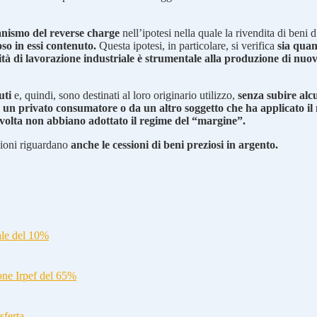
anismo del reverse charge
nell’ipotesi nella quale la rivendita di beni 
so in essi contenuto.
Questa ipotesi, in particolare, si verifica
sia quan
ità di lavorazione industriale è strumentale alla produzione di nuov
uti
e, quindi, sono destinati al loro originario utilizzo,
senza subire alc
 un privato consumatore o da un altro soggetto che ha applicato il
o volta non abbiano adottato il regime del “margine”.
zioni riguardano
anche le cessioni di beni preziosi in argento.
ale del 10%
ione Irpef del 65%
sferta