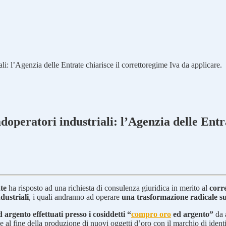
ali: l’Agenzia delle Entrate chiarisce il correttoregime Iva da applicare.
adoperatori industriali: l’Agenzia delle Entr
te
ha risposto ad una richiesta di consulenza giuridica in merito al
corr
dustriali
, i quali andranno ad operare
una trasformazione radicale su 
d argento effettuati presso i cosiddetti “
compro oro
ed argento”
da a
e al fine della produzione di nuovi oggetti d’oro con il marchio di identi