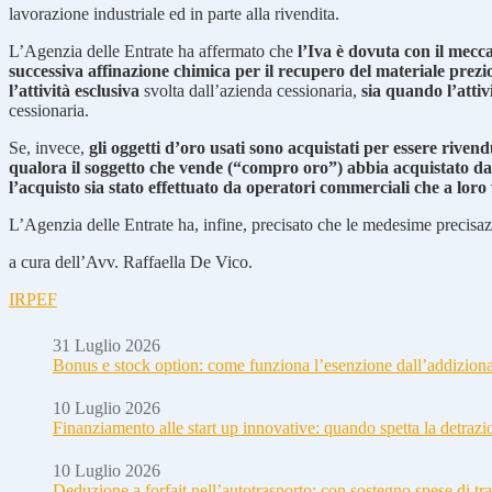
lavorazione industriale ed in parte alla rivendita.
L’Agenzia delle Entrate ha affermato che
l’Iva è dovuta con il mecc
successiva affinazione chimica per il recupero del materiale prezio
l’attività esclusiva
svolta dall’azienda cessionaria,
sia quando l’attiv
cessionaria.
Se, invece,
gli oggetti d’oro usati sono acquistati per essere rivend
qualora il soggetto che vende (“compro oro”) abbia acquistato da
l’acquisto sia stato effettuato da operatori commerciali che a lor
L’Agenzia delle Entrate ha, infine, precisato che le medesime precisa
a cura dell’Avv. Raffaella De Vico.
IRPEF
31 Luglio 2026
Bonus e stock option: come funziona l’esenzione dall’addizion
10 Luglio 2026
Finanziamento alle start up innovative: quando spetta la detraz
10 Luglio 2026
Deduzione a forfait nell’autotrasporto: con sostegno spese di tra