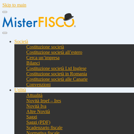
Skip to main
Società
Costituzione società
Costituzione società all’estero
Cerca un’impresa
Bilanci
Costituzione società Ltd Inglese
Costituzione società in Romania
Costituzione società alle Canarie
Convenzioni
Utilità
Attualità
Novità Irpef – Ires
Novità Iva
Altre Novità
Saggi
Saggi (PDF)
Scadenzario fiscale
Normativa fiscale