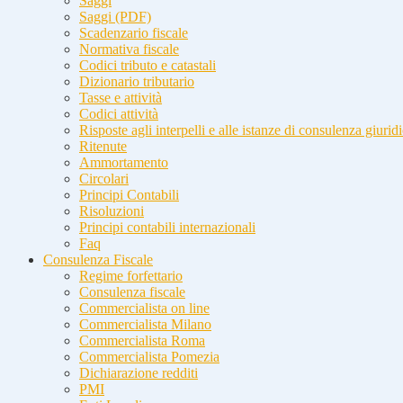
Saggi
Saggi (PDF)
Scadenzario fiscale
Normativa fiscale
Codici tributo e catastali
Dizionario tributario
Tasse e attività
Codici attività
Risposte agli interpelli e alle istanze di consulenza giurid
Ritenute
Ammortamento
Circolari
Principi Contabili
Risoluzioni
Principi contabili internazionali
Faq
Consulenza Fiscale
Regime forfettario
Consulenza fiscale
Commercialista on line
Commercialista Milano
Commercialista Roma
Commercialista Pomezia
Dichiarazione redditi
PMI