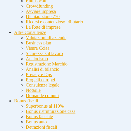
Enti Locali
Crowdfunding
Avviare impresa
Dichiarazione 770
Ricorsi e contenzioso tributario
La Rete di imprese
Altre Consulenze
Valutazioni di aziende
Business plan
Visura Cciaa
Sicurezza sul lavoro
Anatocismo
Registrazione Marchio
Analisi di bilancio
Privacy e Dps
Progetti europei
Consulenza legale
Notarile
Domande comuni
Bonus fiscali
Superbonus al 110%
Bonus ristrutturazione casa
Bonus facciate
Bonus auto
Detrazioni fiscali