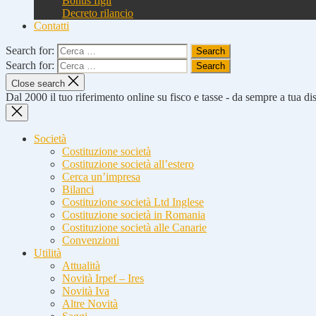
Bonus figli
Decreto rilancio
Contatti
Search for:
Search for:
Close search
Dal 2000 il tuo riferimento online su fisco e tasse - da sempre a tua d
Società
Costituzione società
Costituzione società all’estero
Cerca un’impresa
Bilanci
Costituzione società Ltd Inglese
Costituzione società in Romania
Costituzione società alle Canarie
Convenzioni
Utilità
Attualità
Novità Irpef – Ires
Novità Iva
Altre Novità