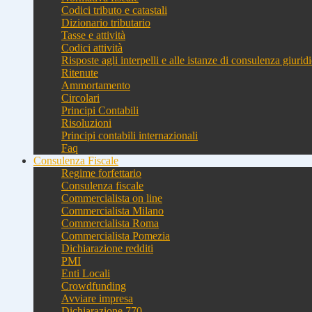
Codici tributo e catastali
Dizionario tributario
Tasse e attività
Codici attività
Risposte agli interpelli e alle istanze di consulenza giurid
Ritenute
Ammortamento
Circolari
Principi Contabili
Risoluzioni
Principi contabili internazionali
Faq
Consulenza Fiscale
Regime forfettario
Consulenza fiscale
Commercialista on line
Commercialista Milano
Commercialista Roma
Commercialista Pomezia
Dichiarazione redditi
PMI
Enti Locali
Crowdfunding
Avviare impresa
Dichiarazione 770