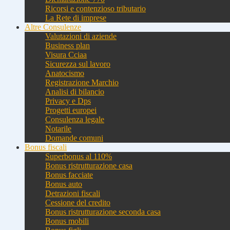
Ricorsi e contenzioso tributario
La Rete di imprese
Altre Consulenze
Valutazioni di aziende
Business plan
Visura Cciaa
Sicurezza sul lavoro
Anatocismo
Registrazione Marchio
Analisi di bilancio
Privacy e Dps
Progetti europei
Consulenza legale
Notarile
Domande comuni
Bonus fiscali
Superbonus al 110%
Bonus ristrutturazione casa
Bonus facciate
Bonus auto
Detrazioni fiscali
Cessione del credito
Bonus ristrutturazione seconda casa
Bonus mobili