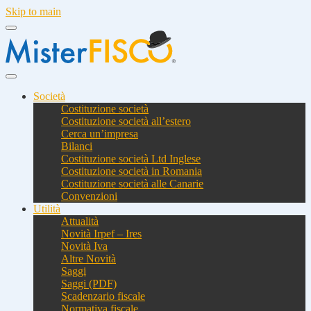
Skip to main
Società
Costituzione società
Costituzione società all’estero
Cerca un’impresa
Bilanci
Costituzione società Ltd Inglese
Costituzione società in Romania
Costituzione società alle Canarie
Convenzioni
Utilità
Attualità
Novità Irpef – Ires
Novità Iva
Altre Novità
Saggi
Saggi (PDF)
Scadenzario fiscale
Normativa fiscale