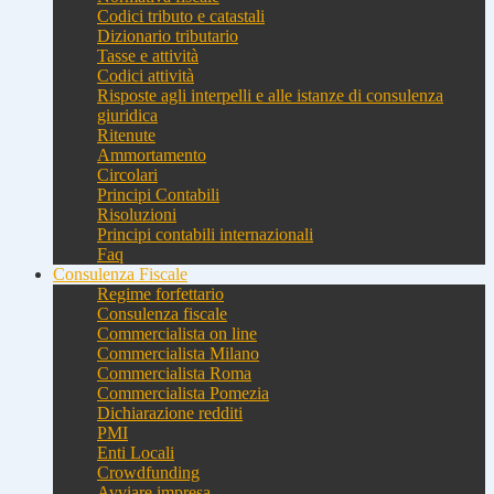
Codici tributo e catastali
Dizionario tributario
Tasse e attività
Codici attività
Risposte agli interpelli e alle istanze di consulenza
giuridica
Ritenute
Ammortamento
Circolari
Principi Contabili
Risoluzioni
Principi contabili internazionali
Faq
Consulenza Fiscale
Regime forfettario
Consulenza fiscale
Commercialista on line
Commercialista Milano
Commercialista Roma
Commercialista Pomezia
Dichiarazione redditi
PMI
Enti Locali
Crowdfunding
Avviare impresa