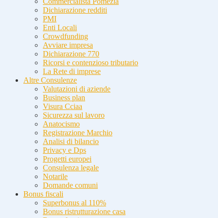
Commercialista Pomezia
Dichiarazione redditi
PMI
Enti Locali
Crowdfunding
Avviare impresa
Dichiarazione 770
Ricorsi e contenzioso tributario
La Rete di imprese
Altre Consulenze
Valutazioni di aziende
Business plan
Visura Cciaa
Sicurezza sul lavoro
Anatocismo
Registrazione Marchio
Analisi di bilancio
Privacy e Dps
Progetti europei
Consulenza legale
Notarile
Domande comuni
Bonus fiscali
Superbonus al 110%
Bonus ristrutturazione casa