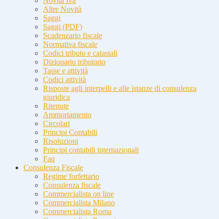
Novità Iva
Altre Novità
Saggi
Saggi (PDF)
Scadenzario fiscale
Normativa fiscale
Codici tributo e catastali
Dizionario tributario
Tasse e attività
Codici attività
Risposte agli interpelli e alle istanze di consulenza
giuridica
Ritenute
Ammortamento
Circolari
Principi Contabili
Risoluzioni
Principi contabili internazionali
Faq
Consulenza Fiscale
Regime forfettario
Consulenza fiscale
Commercialista on line
Commercialista Milano
Commercialista Roma