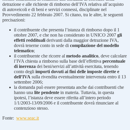
detrazione e alle richieste di rimborso dell’IVA relativa all’acquisto
di autoveicoli e di beni e servizi connessi, disciplinate nel
Provvedimento 22 febbraio 2007. Si citano, tra le altre, le seguenti
precisazioni:
il contribuente che presenta l’istanza di rimborso dopo il 1
ottobre 2007, e che non ha considerato in UNICO 2007
gli
effetti reddituali
derivanti dalla maggior detrazione IVA,
dovrà tenerne conto in sede di
compilazione del modello
telematico
;
il contribuente che ricorre al
metodo analitico
, deve calcolare
l’IVA chiesta a rimborso sulla base dell’effettiva
percentuale
di inerenza
dei beni/servizi all’attività esercitata, tenendo
conto degli
importi dovuti ai fini delle imposte dirette e
dell’IVA
sulla rivendita eventualmente intervenuta entro il 13
settembre 2006;
la domanda può essere presentata anche dai contribuenti che
hanno una
lite pendente
in materia. Tuttavia, in questa
ipotesi, l’istanza deve essere riferita all’intero periodo
1/1/2003-13/09/2006 e il contribuente dovrà rinunciare al
contenzioso stesso.
Fonte:
www.seac.it