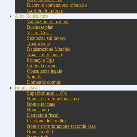
Ricorsi e contenzioso tributario
La Rete di imprese
Altre Consulenze
Valutazioni di aziende
Business plan
Visura Cciaa
Sicurezza sul lavoro
Anatocismo
Registrazione Marchio
Analisi di bilancio
Privacy e Dps
Progetti europei
Consulenza legale
Notarile
Domande comuni
Bonus fiscali
Superbonus al 110%
Bonus ristrutturazione casa
Bonus facciate
Bonus auto
Detrazioni fiscali
Cessione del credito
Bonus ristrutturazione seconda casa
Bonus mobili