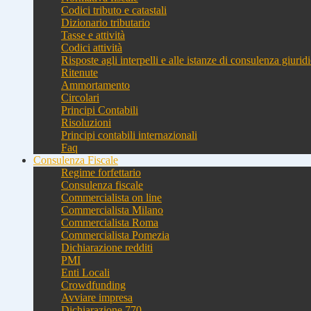
Codici tributo e catastali
Dizionario tributario
Tasse e attività
Codici attività
Risposte agli interpelli e alle istanze di consulenza giurid
Ritenute
Ammortamento
Circolari
Principi Contabili
Risoluzioni
Principi contabili internazionali
Faq
Consulenza Fiscale
Regime forfettario
Consulenza fiscale
Commercialista on line
Commercialista Milano
Commercialista Roma
Commercialista Pomezia
Dichiarazione redditi
PMI
Enti Locali
Crowdfunding
Avviare impresa
Dichiarazione 770