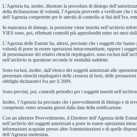
L’Agenzia ha, inoltre, illustrato la procedura di diniego dell’autorizza
della dichiarazione di volontà, l’Agenzia provvede a verificare che i dati
dell’Agenzia competente per le attività di controllo ai fini dell’Iva, e
In mancanza di diniego, la posizione viene inserita nell’archivio inform
VIES sono, poi, effettuati controlli più approfonditi entro sei mesi dal
L’Agenzia delle Entrate ha, altresì, precisato che i soggetti che hanno 
volontà di porre in essere operazioni intracomunitarie, oppure i sog
di presentazione dei relativi elenchi riepilogativi, sono esclusi dall’a
nell’archivio in questione secondo le modalità suddette.
Sono esclusi, inoltre, dall’elenco dei soggetti autorizzati alle operazi
presentato elenchi riepilogativi delle cessioni di beni, delle prestazio
obblighi dichiarativi Iva per il 2009.
Sono previsti, poi, controlli periodici per i soggetti inseriti nell’archiv
Inoltre, l’Agenzia ha precisato che i provvedimenti di diniego e di rev
competenti, entro sessanta giorni dalla data della notificazione.
Con un ulteriore Provvedimento, il Direttore dell’Agenzia delle Entrate ha
nell’archivio dei soggetti autorizzati a porre in essere operazioni intr
informazioni acquisite presso altre Amministrazioni e di quelle disponib
dell’Agenzia medesima.