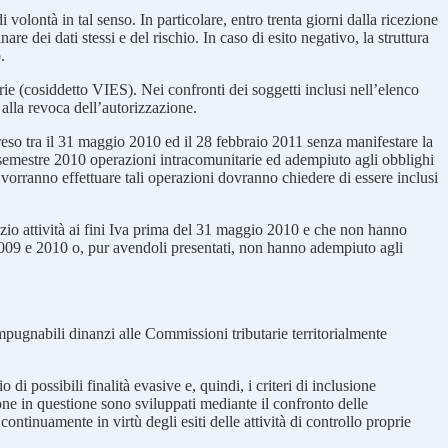
volontà in tal senso. In particolare, entro trenta giorni dalla ricezione
re dei dati stessi e del rischio. In caso di esito negativo, la struttura
.
rie (cosiddetto VIES). Nei confronti dei soggetti inclusi nell’elenco
 alla revoca dell’autorizzazione.
mpreso tra il 31 maggio 2010 ed il 28 febbraio 2011 senza manifestare la
semestre 2010 operazioni intracomunitarie ed adempiuto agli obblighi
e vorranno effettuare tali operazioni dovranno chiedere di essere inclusi
nizio attività ai fini Iva prima del 31 maggio 2010 e che non hanno
ni 2009 e 2010 o, pur avendoli presentati, non hanno adempiuto agli
mpugnabili dinanzi alle Commissioni tributarie territorialmente
di possibili finalità evasive e, quindi, i criteri di inclusione
ione in questione sono sviluppati mediante il confronto delle
ontinuamente in virtù degli esiti delle attività di controllo proprie