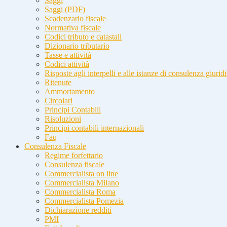
Saggi
Saggi (PDF)
Scadenzario fiscale
Normativa fiscale
Codici tributo e catastali
Dizionario tributario
Tasse e attività
Codici attività
Risposte agli interpelli e alle istanze di consulenza giurid
Ritenute
Ammortamento
Circolari
Principi Contabili
Risoluzioni
Principi contabili internazionali
Faq
Consulenza Fiscale
Regime forfettario
Consulenza fiscale
Commercialista on line
Commercialista Milano
Commercialista Roma
Commercialista Pomezia
Dichiarazione redditi
PMI