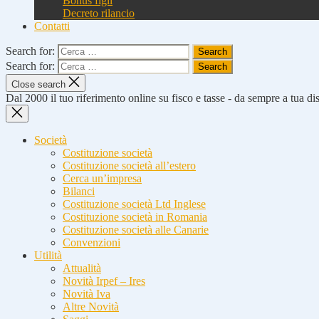
Bonus figli
Decreto rilancio
Contatti
Search for:
Search for:
Close search
Dal 2000 il tuo riferimento online su fisco e tasse - da sempre a tua d
Società
Costituzione società
Costituzione società all’estero
Cerca un’impresa
Bilanci
Costituzione società Ltd Inglese
Costituzione società in Romania
Costituzione società alle Canarie
Convenzioni
Utilità
Attualità
Novità Irpef – Ires
Novità Iva
Altre Novità