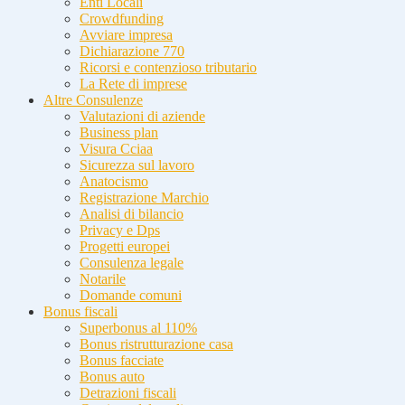
Enti Locali
Crowdfunding
Avviare impresa
Dichiarazione 770
Ricorsi e contenzioso tributario
La Rete di imprese
Altre Consulenze
Valutazioni di aziende
Business plan
Visura Cciaa
Sicurezza sul lavoro
Anatocismo
Registrazione Marchio
Analisi di bilancio
Privacy e Dps
Progetti europei
Consulenza legale
Notarile
Domande comuni
Bonus fiscali
Superbonus al 110%
Bonus ristrutturazione casa
Bonus facciate
Bonus auto
Detrazioni fiscali