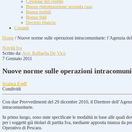
Cessione del credito
Bonus ristrutturazione seconda casa
Bonus mobili
Bonus figli
Decreto rilancio
Contatti
Home
/
Nuove norme sulle operazioni intracomunitarie: l’Agenzia dell
Novità Iva
Scritto da:
Avv. Raffaella De Vico
7 Gennaio 2011
Nuove norme sulle operazioni intracomunita
Scarica il pdf
Condividi
Con due Provvedimenti del 29 dicembre 2010, il Direttore dell’Agenzi
intracomunitarie.
In primo luogo, sono state specificate le modalità in base alle quali dovr
per i soggetti già titolari di partita Iva, mediante apposita istanza da 
Operativo di Pescara.