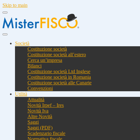
Skip to main
Società
Costituzione società
Costituzione società all’estero
Cerca un’impresa
Bilanci
Costituzione società Ltd Inglese
Costituzione società in Romania
Costituzione società alle Canarie
Convenzioni
Utilità
Attualità
Novità Irpef – Ires
Novità Iva
Altre Novità
Saggi
Saggi (PDF)
Scadenzario fiscale
Normativa fiscale