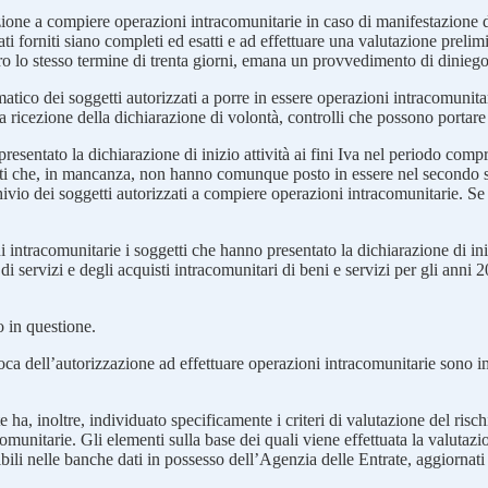
zione a compiere operazioni intracomunitarie in caso di manifestazione di 
 forniti siano completi ed esatti e ad effettuare una valutazione prelimina
ntro lo stesso termine di trenta giorni, emana un provvedimento di diniego
atico dei soggetti autorizzati a porre in essere operazioni intracomunita
la ricezione della dichiarazione di volontà, controlli che possono portare
presentato la dichiarazione di inizio attività ai fini Iva nel periodo co
getti che, in mancanza, non hanno comunque posto in essere nel secondo 
rchivio dei soggetti autorizzati a compiere operazioni intracomunitarie. S
oni intracomunitarie i soggetti che hanno presentato la dichiarazione di i
ni di servizi e degli acquisti intracomunitari di beni e servizi per gli an
io in questione.
oca dell’autorizzazione ad effettuare operazioni intracomunitarie sono i
, inoltre, individuato specificamente i criteri di valutazione del rischio 
acomunitarie. Gli elementi sulla base dei quali viene effettuata la valutaz
ili nelle banche dati in possesso dell’Agenzia delle Entrate, aggiornati c